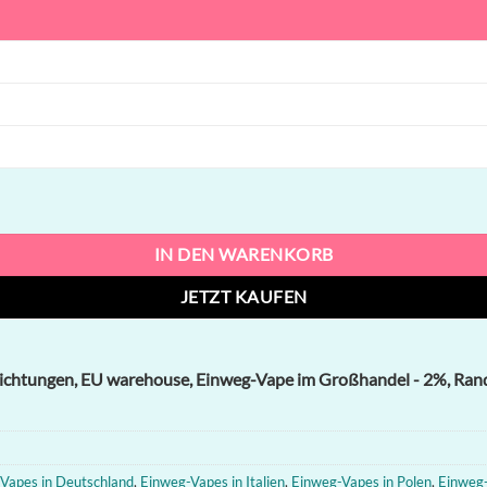
ngen, EU warehouse, Einweg-Vape im Großhandel Menge
IN DEN WARENKORB
JETZT KAUFEN
ichtungen, EU warehouse, Einweg-Vape im Großhandel - 2%, Rand
Vapes in Deutschland
,
Einweg-Vapes in Italien
,
Einweg-Vapes in Polen
,
Einweg-