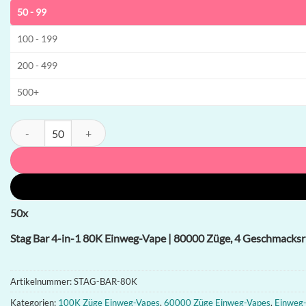
50 - 99
100 - 199
200 - 499
500+
Stag Bar 4-in-1 80K Einweg-Vape | 80000 Züge, 4 Geschmacksrichtu
50
x
Stag Bar 4-in-1 80K Einweg-Vape | 80000 Züge, 4 Geschmacksr
Artikelnummer:
STAG-BAR-80K
Kategorien:
100K Züge Einweg-Vapes
,
60000 Züge Einweg-Vapes
,
Einweg-