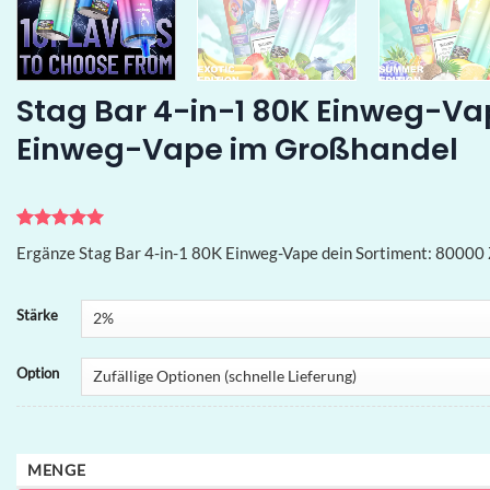
Stag Bar 4-in-1 80K Einweg-Va
Einweg-Vape im Großhandel
Bewertet
1
Ergänze Stag Bar 4-in-1 80K Einweg-Vape dein Sortiment: 80000 
mit
5
von
5, basierend
auf
Kundenbewertung
Stärke
Option
MENGE