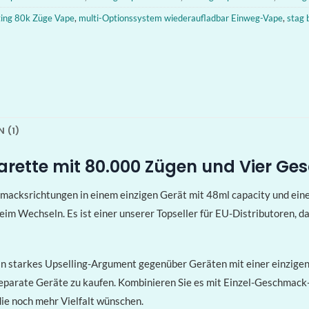
ting 80k Züge Vape
,
multi-Optionssystem wiederaufladbar Einweg-Vape
,
stag
 (1)
garette mit 80.000 Zügen und Vier 
macksrichtungen in einem einzigen Gerät mit 48ml capacity und ein
 Wechseln. Es ist einer unserer Topseller für EU-Distributoren, d
in starkes Upselling-Argument gegenüber Geräten mit einer einzigen
r separate Geräte zu kaufen. Kombinieren Sie es mit Einzel-Geschmac
die noch mehr Vielfalt wünschen.