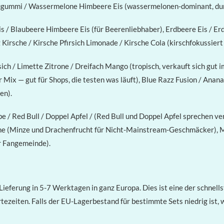
ummi / Wassermelone Himbeere Eis (wassermelonen-dominant, durch
s / Blaubeere Himbeere Eis (für Beerenliebhaber), Erdbeere Eis / E
Kirsche / Kirsche Pfirsich Limonade / Kirsche Cola (kirschfokussiert 
sich / Limette Zitrone / Dreifach Mango (tropisch, verkauft sich gut
 Mix — gut für Shops, die testen was läuft), Blue Razz Fusion / An
en).
 / Red Bull / Doppel Apfel / (Red Bull und Doppel Apfel sprechen ve
che (Minze und Drachenfrucht für Nicht-Mainstream-Geschmäcker), M
r Fangemeinde).
ieferung in 5-7 Werktagen in ganz Europa. Dies ist eine der schnell
zeiten. Falls der EU-Lagerbestand für bestimmte Sets niedrig ist, 