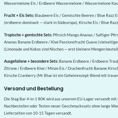
Wassermelone Eis / Erdbeere Wassermelone / Wassermelone Kaug
Frucht + Eis Sets:
Blaubeere Eis / Gemischte Beeren / Blue Razz Ei
(erdbeere-dominant — stark in Südeuropa), Kirsche Eis / Blue Razz 
Tropische + gemischte Sets:
Pfirsich Mango Ananas / Saftiger Pfir
Ananas Banane Erdbeere / Kiwi Passionsfrucht Guave (vielseitiger
(Limonade und Kokos sind Nischen — erst kleinere Mengen bestell
Ausgefallene + besondere Sets:
Banane Erdbeere / Erdbeere Traube
Zitrone / Erdbeere Kiwi / Minze Eis / Drachenfrucht Banane Kirs
Kirsche Cranberry (Mr Blue ist ein Geheimrezept-Blend mit treue
Versand und Bestellung
Die Stag Bar 4-in-1 80K wird aus unserem EU-Lager versandt mit L
Nachbestellen oder Testen neuer Geschmackssets ohne lange Warte
Lieferzeiten von 10-15 Tagen versandt.