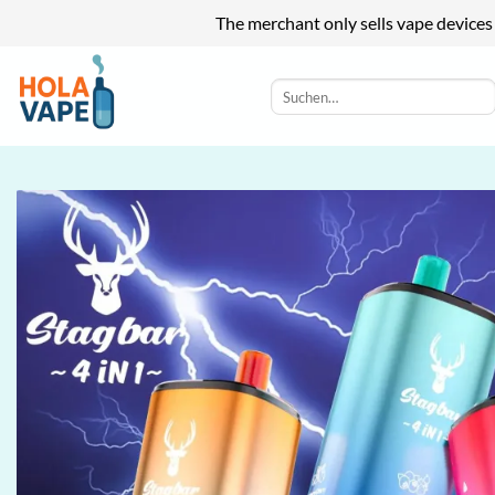
The merchant only sells vape devices
Zum
Inhalt
Suchen
nach:
springen