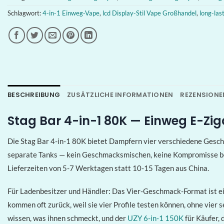
Schlagwort:
4-in-1 Einweg-Vape
,
lcd Display-Stil Vape Großhandel
,
long-las
BESCHREIBUNG
ZUSÄTZLICHE INFORMATIONEN
REZENSIONEN
Stag Bar 4-in-1 80K — Einweg E-Zi
Die Stag Bar 4-in-1 80K bietet Dampfern vier verschiedene Gesch
separate Tanks — kein Geschmacksmischen, keine Kompromisse beim
Lieferzeiten von 5-7 Werktagen statt 10-15 Tagen aus China.
Für Ladenbesitzer und Händler: Das Vier-Geschmack-Format ist e
kommen oft zurück, weil sie vier Profile testen können, ohne vie
wissen, was ihnen schmeckt, und der
UZY 6-in-1 150K
für Käufer, 