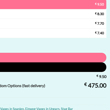
€
9.50
€
8.30
€
7.70
€
7.40
€
9.50
€
475.00
om Options (fast delivery)
Vapes in Spanien
,
Einweg-Vapes in Ungarn
,
Stag Bar