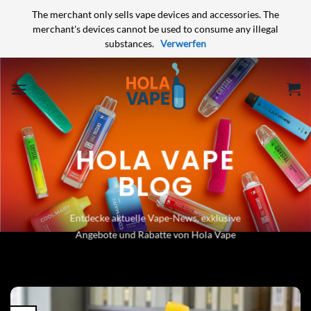
The merchant only sells vape devices and accessories. The
merchant's devices cannot be used to consume any illegal
substances.
Verwerfen
Zum
Inhalt
springen
HOLA VAPE
BLOG
Entdecke aktuelle Vape-News, exklusive
Angebote und Rabatte von Hola Vape