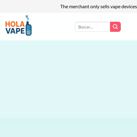
The merchant only sells vape devices
Saltar
al
Buscar
por:
contenido