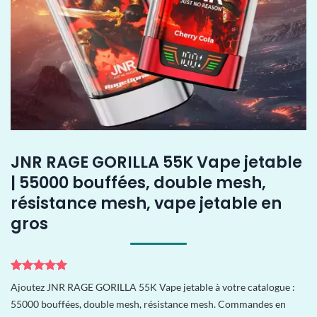
JNR RAGE GORILLA 55K Vape jetable
| 55000 bouffées, double mesh,
résistance mesh, vape jetable en
gros
Noté
5
5
sur
Ajoutez JNR RAGE GORILLA 55K Vape jetable à votre catalogue :
5 basé sur
55000 bouffées, double mesh, résistance mesh. Commandes en
notations
client