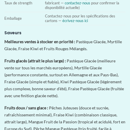
Taux de strength
fabricant —
contactez-nous
pour confirmer la
disponibilité actuelle)
Contactez-nous pour les spécifications des
Emballage
cartons —
écrivez-nous ici
Saveurs
Meilleures ventes à stocker en priorité :
Pastèque Glacée, Myrtille
Glacée, Fraise Kiwi et Fruits Rouges Mélangés.
Fruits glacés (attrait le plus large) :
Pastèque Glacée (meilleure
vente sur tous les marchés européens), Myrtille Glacée
(performance constante, surtout en Allemagne et aux Pays-Bas),
Fraise Glacée (simple et fiable), Kiwi Pastèque Glacée (légèrement
plus complexe, bonne saveur d’été), Fraise Pastèque Glacée (fruitée
avec une finition glacée nette).
Fruits doux / sans glace :
Pêches Juteuses (douce et sucrée,
rafraîchissement minimal), Fraise Kiwi (combinaison classique,
attrait large), Mangue Fruit de la Passion (tropical et acidulé, fort en
Europe du Sud), Pêche Mangue Pastèque (trio fruité, facile à