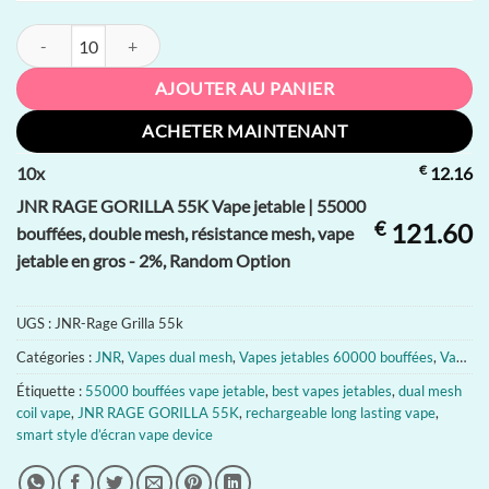
quantité de JNR RAGE GORILLA 55K Vape jetable | 55000 bouffées, dou
AJOUTER AU PANIER
ACHETER MAINTENANT
€
10
x
12.16
JNR RAGE GORILLA 55K Vape jetable | 55000
€
121.60
bouffées, double mesh, résistance mesh, vape
jetable en gros - 2%, Random Option
UGS :
JNR-Rage Grilla 55k
Catégories :
JNR
,
Vapes dual mesh
,
Vapes jetables 60000 bouffées
,
Vapes jetables rechargeables pas chères
Étiquette :
55000 bouffées vape jetable
,
best vapes jetables
,
dual mesh
coil vape
,
JNR RAGE GORILLA 55K
,
rechargeable long lasting vape
,
smart style d’écran vape device