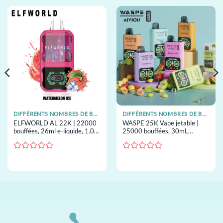
DIFFÉRENTS NOMBRES DE BOUFFÉES DE VAPES JETABLES
DIFFÉRENTS NOMBRES DE BOUFFÉES DE VAPES JETABLES
ELFWORLD AL 22K | 22000
WASPE 25K Vape jetable |
bouffées, 26ml e-liquide, 1.0Ω
25000 bouffées, 30mL
résistance mesh, digital
capacity, double mesh, vape
display, vape jetable en gros
jetable en gros
Note
Note
0
0
sur
sur
5
5