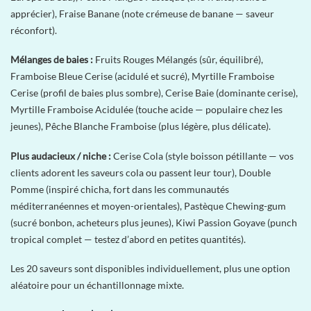
apprécier), Fraise Banane (note crémeuse de banane — saveur
réconfort).
Mélanges de baies :
Fruits Rouges Mélangés (sûr, équilibré),
Framboise Bleue Cerise (acidulé et sucré), Myrtille Framboise
Cerise (profil de baies plus sombre), Cerise Baie (dominante cerise),
Myrtille Framboise Acidulée (touche acide — populaire chez les
jeunes), Pêche Blanche Framboise (plus légère, plus délicate).
Plus audacieux / niche :
Cerise Cola (style boisson pétillante — vos
clients adorent les saveurs cola ou passent leur tour), Double
Pomme (inspiré chicha, fort dans les communautés
méditerranéennes et moyen-orientales), Pastèque Chewing-gum
(sucré bonbon, acheteurs plus jeunes), Kiwi Passion Goyave (punch
tropical complet — testez d’abord en petites quantités).
Les 20 saveurs sont disponibles individuellement, plus une option
aléatoire pour un échantillonnage mixte.