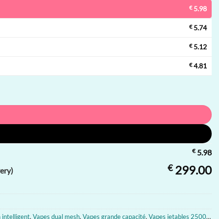
€
5.98
€
5.74
€
5.12
€
4.81
€
5.98
€
299.00
ery)
intelligent
,
Vapes dual mesh
,
Vapes grande capacité
,
Vapes jetables 25000 bouffées