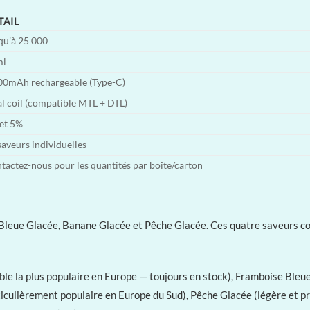
TAIL
qu’à 25 000
ml
00mAh rechargeable (Type-C)
l coil (compatible MTL + DTL)
et 5%
saveurs individuelles
tactez-nous pour les quantités par boîte/carton
leue Glacée, Banane Glacée et Pêche Glacée. Ces quatre saveurs cou
ble la plus populaire en Europe — toujours en stock), Framboise Bleu
ulièrement populaire en Europe du Sud), Pêche Glacée (légère et prop