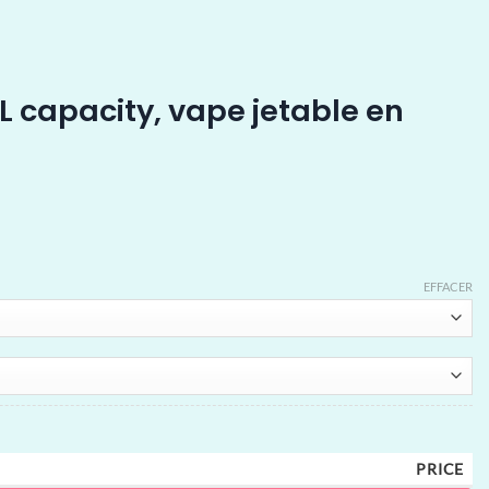
L capacity, vape jetable en
EFFACER
PRICE