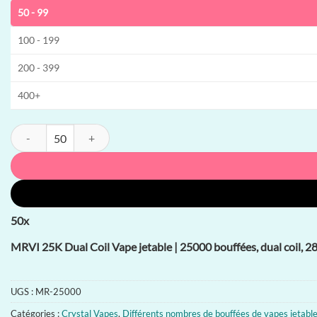
50 - 99
100 - 199
200 - 399
400+
quantité de MRVI 25K Dual Coil Vape jetable | 25000 bouffées, dual coi
50
x
MRVI 25K Dual Coil Vape jetable | 25000 bouffées, dual coil, 2
UGS :
MR-25000
Catégories :
Crystal Vapes
,
Différents nombres de bouffées de vapes jetabl