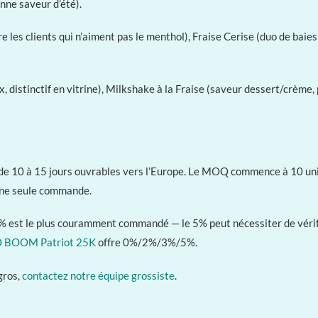
nne saveur d’été).
re les clients qui n’aiment pas le menthol), Fraise Cerise (duo de b
ux, distinctif en vitrine), Milkshake à la Fraise (saveur dessert/crème
de 10 à 15 jours ouvrables vers l’Europe. Le MOQ commence à 10 unité
’une seule commande.
2% est le plus couramment commandé — le 5% peut nécessiter de vérifi
 BOOM Patriot 25K
offre 0%/2%/3%/5%.
 gros,
contactez notre équipe grossiste
.