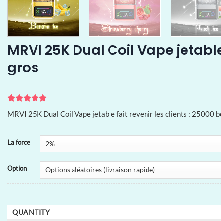
MRVI 25K Dual Coil Vape jetable
gros
Noté
1
5
sur
MRVI 25K Dual Coil Vape jetable fait revenir les clients : 25000 bo
5 basé sur
notation
client
La force
Option
QUANTITY