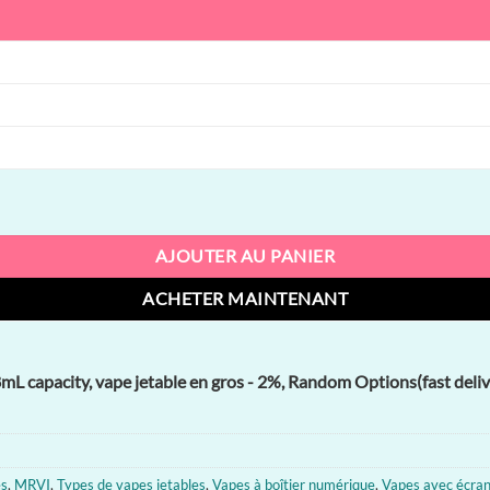
l, 28mL capacity, vape jetable en gros
AJOUTER AU PANIER
ACHETER MAINTENANT
8mL capacity, vape jetable en gros - 2%, Random Options(fast deliv
es
,
MRVI
,
Types de vapes jetables
,
Vapes à boîtier numérique
,
Vapes avec écran 