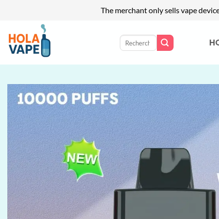
The merchant only sells vape devic
Passer
au
Recherche
H
pour :
contenu