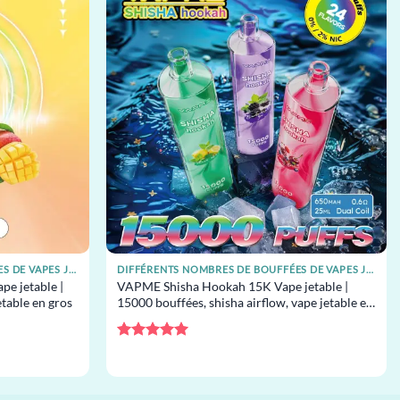
DIFFÉRENTS NOMBRES DE BOUFFÉES DE VAPES JETABLES
DIFFÉRENTS NOMBRES DE BOUFFÉES DE VAPES JETABLES
e jetable |
VAPME Shisha Hookah 15K Vape jetable |
table en gros
15000 bouffées, shisha airflow, vape jetable en
gros
Note
5
sur
5