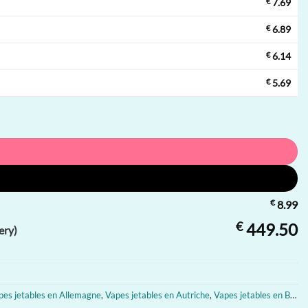
€
7.69
€
6.89
€
6.14
€
5.69
€
8.99
€
449.50
ery)
pes jetables en Allemagne
,
Vapes jetables en Autriche
,
Vapes jetables en Belgique