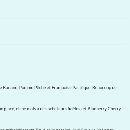
raise Banane, Pomme Pêche et Framboise Pastèque. Beaucoup de
n glacé, niche mais a des acheteurs fidèles) et Blueberry Cherry
 rafraîchissant), Fruit de la passion Kiwi Goyave (mélange