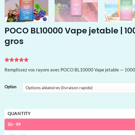
POCO BL10000 Vape jetable | 10
gros
Noté
2
5
sur
Remplissez vos rayons avec POCO BL10000 Vape jetable — 10000 b
5 basé sur
notations
client
Option
QUANTITY
50 - 99