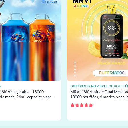
S
18K Vape jetable | 18000
MRVI 18K 4-Mode Dual Mesh Vap
ble mesh, 24mL capacity, vape
18000 bouffées, 4 modes, vape je
s
Note
5
sur
5