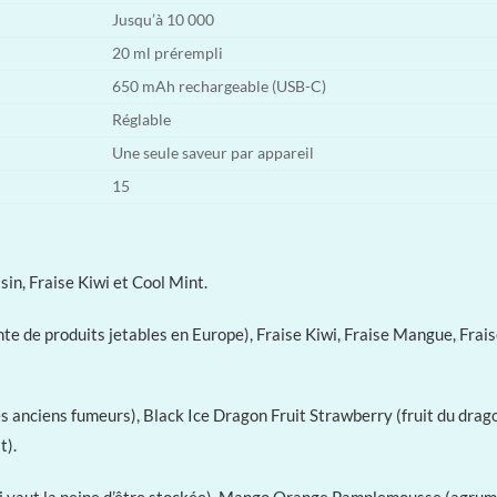
Jusqu’à 10 000
20 ml prérempli
650 mAh rechargeable (USB-C)
Réglable
Une seule saveur par appareil
15
in, Fraise Kiwi et Cool Mint.
nte de produits jetables en Europe), Fraise Kiwi, Fraise Mangue, F
 anciens fumeurs), Black Ice Dragon Fruit Strawberry (fruit du drago
t).
vaut la peine d’être stockée), Mango Orange Pamplemousse (agrumes,