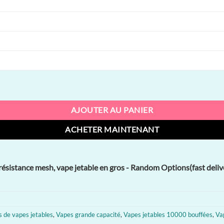
y, résistance mesh, vape jetable en gros
AJOUTER AU PANIER
ACHETER MAINTENANT
sistance mesh, vape jetable en gros - Random Options(fast deliv
 de vapes jetables
,
Vapes grande capacité
,
Vapes jetables 10000 bouffées
,
Va