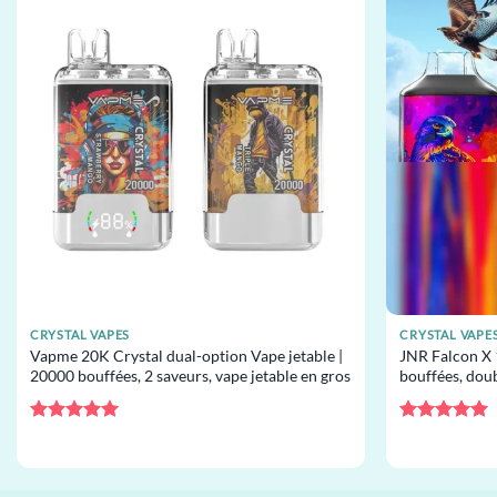
CRYSTAL VAPES
CRYSTAL VAPE
Vapme 20K Crystal dual-option Vape jetable |
JNR Falcon X 
20000 bouffées, 2 saveurs, vape jetable en gros
bouffées, dou
jetable en gro
Note
5
sur
Note
5
sur
5
5