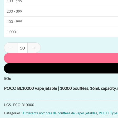
100 - 199
200 - 399
400 - 999
1 000+
quantité de POCO BL10000 Vape jetable | 10000 bouffées, 16mL capacit
50
x
POCO BL10000 Vape jetable | 10000 bouffées, 16mL capacity, ré
UGS :
PCO-B10000
Catégories :
Différents nombres de bouffées de vapes jetables
,
POCO
,
Types