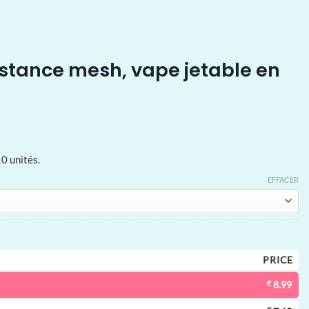
istance mesh, vape jetable en
0 unités.
EFFACER
PRICE
€
8.99