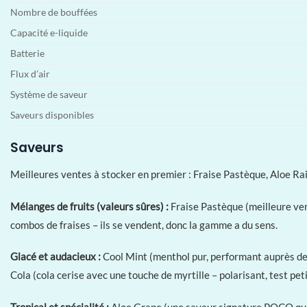
Nombre de bouffées
Capacité e-liquide
Batterie
Flux d’air
Système de saveur
Saveurs disponibles
Saveurs
Meilleures ventes à stocker en premier : Fraise Pastèque, Aloe Rais
Mélanges de fruits (valeurs sûres) :
Fraise Pastèque (meilleure ve
combos de fraises – ils se vendent, donc la gamme a du sens.
Glacé et audacieux :
Cool Mint (menthol pur, performant auprès des
Cola (cola cerise avec une touche de myrtille – polarisant, test peti
Tropical et spécialité :
Aloe Grape (une saveur signature POCO qui 