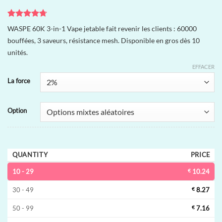
Noté
7
4.71
WASPE 60K 3-in-1 Vape jetable fait revenir les clients : 60000
sur 5 basé
bouffées, 3 saveurs, résistance mesh. Disponible en gros dès 10
sur
notations
unités.
client
EFFACER
La force
Option
QUANTITY
PRICE
10 - 29
€
10.24
30 - 49
€
8.27
50 - 99
€
7.16