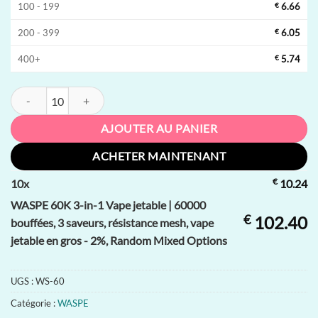
100 - 199
€
6.66
200 - 399
€
6.05
400+
€
5.74
quantité de WASPE 60K 3-in-1 Vape jetable | 60000 bouffées, 3 saveurs
AJOUTER AU PANIER
ACHETER MAINTENANT
€
10
x
10.24
WASPE 60K 3-in-1 Vape jetable | 60000
€
102.40
bouffées, 3 saveurs, résistance mesh, vape
jetable en gros - 2%, Random Mixed Options
UGS :
WS-60
Catégorie :
WASPE