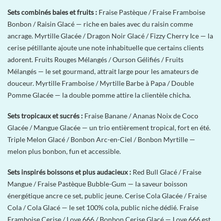
Sets combinés baies et fruits :
Fraise Pastèque / Fraise Framboise
Bonbon / Raisin Glacé — riche en baies avec du raisin comme
ancrage. Myrtille Glacée / Dragon Noir Glacé / Fizzy Cherry Ice — la
cerise pétillante ajoute une note inhabituelle que certains clients
adorent. Fruits Rouges Mélangés / Ourson Gélifiés / Fruits
Mélangés — le set gourmand, attrait large pour les amateurs de
douceur. Myrtille Framboise / Myrtille Barbe à Papa / Double
Pomme Glacée — la double pomme attire la clientèle chicha.
Sets tropicaux et sucrés :
Fraise Banane / Ananas Noix de Coco
Glacée / Mangue Glacée — un trio entièrement tropical, fort en été.
Triple Melon Glacé / Bonbon Arc-en-Ciel / Bonbon Myrtille —
melon plus bonbon, fun et accessible.
Sets inspirés boissons et plus audacieux :
Red Bull Glacé / Fraise
Mangue / Fraise Pastèque Bubble-Gum — la saveur boisson
énergétique ancre ce set, public jeune. Cerise Cola Glacée / Fraise
Cola / Cola Glacé — le set 100% cola, public niche dédié. Fraise
Framboise Cerise / Love 666 / Bonbon Cerise Glacé — Love 666 est