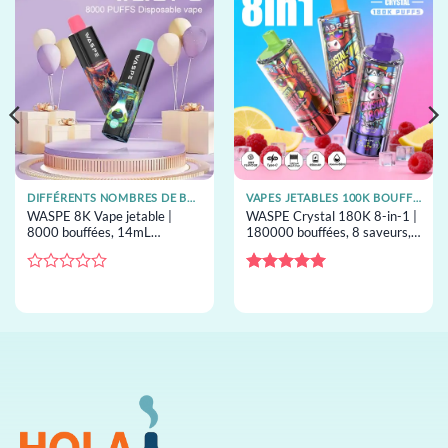
DIFFÉRENTS NOMBRES DE BOUFFÉES DE VAPES JETABLES
VAPES JETABLES 100K BOUFFÉES
WASPE 8K Vape jetable |
WASPE Crystal 180K 8-in-1 |
8000 bouffées, 14mL
180000 bouffées, 8 saveurs,
capacity, résistance mesh,
EU warehouse, vape jetable
vape jetable en gros
en gros
Note
Note
5
sur
0
5
sur
5