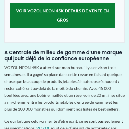
VOIR VOZOL NEON 45K DÉTAILS DE VENTE EN
GROS
A Centrale de milieu de gamme d’une marque
qui jouit déjà de la confiance européenne
VOZOL NEON 45K a atterri sur mon bureau il y a environ trois
semaines, et il a gagné sa place dans cette revue en faisant quelque
chose que beaucoup de produits jetables à haute dose échouent :
rester cohérent au-delà de la moitié du chemin. Avec 45 000
bouffées avec une bobine maillée et un réservoir de 20 ml, il se situe
à mi-chemin entre les produits jetables d’entrée de gamme et les
plus de 100 000 monstres qui dominent nos listes de best-sellers.
Ce qui fait que celui-ci mérite d’être écrit, ce ne sont pas seulement
les spécifications.
VOZOL
jouit déjà d’une solide notoriété dans