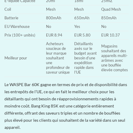
E-liquide Capacité
20ml
18ml
25mlZ
Coil
Mesh
Mesh
Quad Mesh
Batterie
800mAh
650mAh
850mAh
EU Warehouse
No
Yes
No
Prix (100+ unités)
EUR 8.94
EUR 5.80
EUR 10.37
Acheteurs
Détaillants
Magasins
soucieux de
axés sur le
souhaitant des
leur marque
budget ayant
appareils multi-
Meilleur pour
souhaitant
besoin d’une
arômes avec
une
expédition
une bouffée
profondeur de
rapide dans
élevée comptes
saveur unique
l’UE
Le WASPE Bar 60K gagne en termes de prix et de disponibilité dans
les entrepôts de l’UE, ce qui en fait le meilleur choix pour les
détaillants qui ont besoin de réapprovisionnements rapides à
moindre coût. Bang King 85K est une catégorie entièrement
différente, offrant des saveurs triples et un nombre de bouffées
plus élevé pour les clients qui souhaitent de la variété dans un seul
appareil.