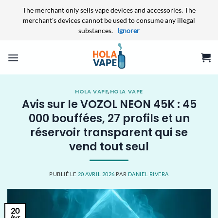
The merchant only sells vape devices and accessories. The
merchant's devices cannot be used to consume any illegal
substances.
Ignorer
Passer
au
contenu
HOLA VAPE
,
HOLA VAPE
Avis sur le VOZOL NEON 45K : 45
000 bouffées, 27 profils et un
réservoir transparent qui se
vend tout seul
PUBLIÉ LE
20 AVRIL 2026
PAR
DANIEL RIVERA
20
Avr