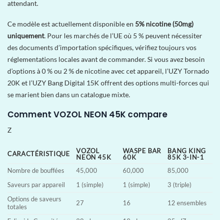
attendant.
Ce modèle est actuellement disponible en
5% nicotine (50mg)
uniquement
. Pour les marchés de l’UE où 5 % peuvent nécessiter
des documents d’importation spécifiques, vérifiez toujours vos
réglementations locales avant de commander. Si vous avez besoin
d’options à 0 % ou 2 % de nicotine avec cet appareil, l’UZY Tornado
20K et l’UZY Bang Digital 15K offrent des options multi-forces qui
se marient bien dans un catalogue mixte.
Comment VOZOL NEON 45K compare
Z
VOZOL
WASPE BAR
BANG KING
CARACTÉRISTIQUE
NEON 45K
60K
85K 3-IN-1
Nombre de bouffées
45,000
60,000
85,000
Saveurs par appareil
1 (simple)
1 (simple)
3 (triple)
Options de saveurs
27
16
12 ensembles
totales