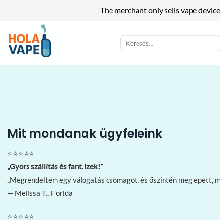
The merchant only sells vape device
Skip
to
Keresés
a
content
következőre:
Mit mondanak ügyfeleink
⭐⭐⭐⭐⭐
„Gyors szállítás és fant. ízek!”
„Megrendeltem egy válogatás csomagot, és őszintén meglepett, mi
— Melissa T., Florida
⭐⭐⭐⭐⭐