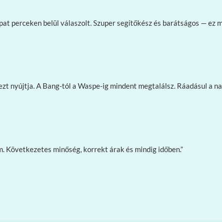
at perceken belül válaszolt. Szuper segítőkész és barátságos — ez m
t nyújtja. A Bang-tól a Waspe-ig mindent megtalálsz. Ráadásul a na
óm. Következetes minőség, korrekt árak és mindig időben.”