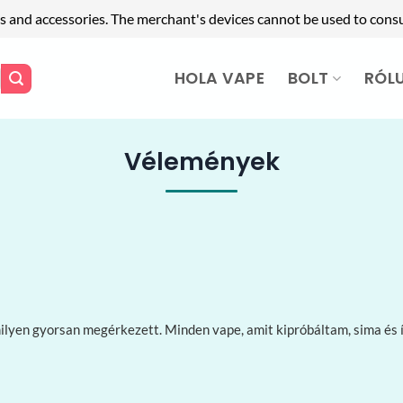
s and accessories. The merchant's devices cannot be used to cons
HOLA VAPE
BOLT
RÓL
Vélemények
lyen gyorsan megérkezett. Minden vape, amit kipróbáltam, sima és íz