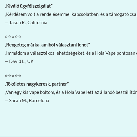
„Kiváló ügyfélszolgálat”
„Kérdésem volt a rendelésemmel kapcsolatban, és a támogató csap
— Jason R., California
⭐⭐⭐⭐⭐
„Rengeteg márka, amiből választani lehet”
„Immádom a választékos lehetőségeket, és a Hola Vape pontosan ez
— David L., UK
⭐⭐⭐⭐⭐
„Tökéletes nagykeresk. partner”
„Van egy kis vape boltom, és a Hola Vape lett az állandó beszállít
— Sarah M., Barcelona