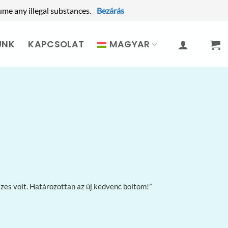
ume any illegal substances.
Bezárás
UNK
KAPCSOLAT
MAGYAR
es volt. Határozottan az új kedvenc boltom!”