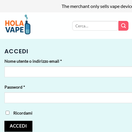
The merchant only sells vape devic
Salta
ai
Cerca:
contenuti
ACCEDI
Richiesto
Nome utente o indirizzo email
*
Richiesto
Password
*
Ricordami
ACCEDI