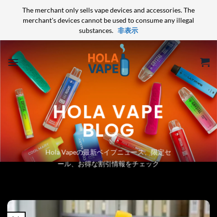
The merchant only sells vape devices and accessories. The
merchant's devices cannot be used to consume any illegal
substances.
非表示
Skip
to
content
HOLA VAPE
BLOG
Hola Vapeの最新ベイプニュース、限定セ
ール、お得な割引情報をチェック