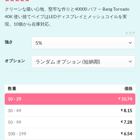
1
件の利用者
クリーンな吸い心地、堅牢な作りと40000 パフ — Bang Tornado
評価に基づ
40K 使い捨てベイプはLEDディスプレイとメッシュコイルを実
く5段階評
価のうち、
現。10個から在庫対応。
5
点
クリア
強さ
オプション
数量
価格
10 - 29
€
10.74
30 - 49
€
8.15
50 - 99
€
7.28
100 - 199
€
6.54