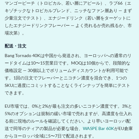
マンゴーピーチ（トロピカル、若い層にアピール）、ラブ66（エ
キゾチックなトロピカルブレンド、ニッチなファン層あり — まず
少量注文でテスト）、エナジードリンク（若い層をターゲットに
したエナジードリンクフレーバー — よく売れるか売れ残るか、市
場次第）。
配送・注文
Bang Tornado 40Kは中国から発送され、ヨーロッパへの通常のリ
ードタイムは10〜15営業日です。MOQは10個からで、段階的な
価格設定 — 30個以上でボリュームディスカウントが利用可能で
す。1回の注文でフレーバーとニコチン濃度を混合でき、1つの
SKUに過度にコミットすることなくラインナップを簡単にテスト
できます。
EU市場では、0%と2%が最も注文の多いニコチン濃度です。3%と
5%のオプションは規制の緩い市場で売れますが、高濃度を仕入れ
る前に現地のルールを確認してください。より早いヨーロッパ配
送で同等のティアの製品が必要な場合、
WASPE Bar 60K
がEU倉庫
からヨーロッパ全域に5〜7日で配送されます。