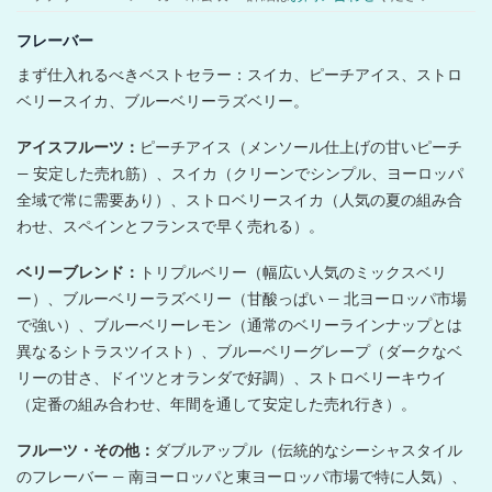
フレーバー
まず仕入れるべきベストセラー：スイカ、ピーチアイス、ストロ
ベリースイカ、ブルーベリーラズベリー。
アイスフルーツ：
ピーチアイス（メンソール仕上げの甘いピーチ
— 安定した売れ筋）、スイカ（クリーンでシンプル、ヨーロッパ
全域で常に需要あり）、ストロベリースイカ（人気の夏の組み合
わせ、スペインとフランスで早く売れる）。
ベリーブレンド：
トリプルベリー（幅広い人気のミックスベリ
ー）、ブルーベリーラズベリー（甘酸っぱい — 北ヨーロッパ市場
で強い）、ブルーベリーレモン（通常のベリーラインナップとは
異なるシトラスツイスト）、ブルーベリーグレープ（ダークなベ
リーの甘さ、ドイツとオランダで好調）、ストロベリーキウイ
（定番の組み合わせ、年間を通して安定した売れ行き）。
フルーツ・その他：
ダブルアップル（伝統的なシーシャスタイル
のフレーバー — 南ヨーロッパと東ヨーロッパ市場で特に人気）、