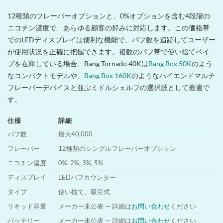
12種類のフレーバーオプションと、0%オプションを含む4段階の
ニコチン濃度で、あらゆる顧客の好みに対応します。この価格帯
でのLEDディスプレイは便利な機能で、パフ数を追跡してユーザー
が使用状況を正確に把握できます。複数のパフ帯で使い捨てベイ
プを在庫している場合、Bang Tornado 40Kは
Bang Box 50K
のよう
なコンパクトモデルや、
Bang Box 160K
のようなハイエンドマルチ
フレーバーデバイスと並ぶミドルシェルフの選択肢として最適で
す。
仕様
詳細
パフ数
最大40,000
フレーバー
12種類のシングルフレーバーオプション
ニコチン濃度
0%, 2%, 3%, 5%
ディスプレイ
LEDパフカウンター
タイプ
使い捨て、吸引式
リキッド容量
メーカー未公表 — 詳細は
お問い合わせ
ください
バッテリー
メーカー未公表 — 詳細は
お問い合わせ
ください