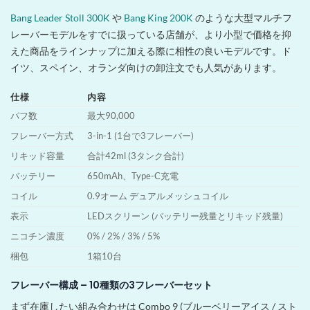
Bang Leader Stoll 300K
や
Bang King 200K
のような大型マルチフ
レーバーモデルをすでに扱っている店舗が、より小型で価格を抑
えた商品をラインナップに加える際に相性の良いモデルです。ド
イツ、スペイン、オランダ向けの卸注文でも人気があります。
仕様
内容
パフ数
最大90,000
フレーバー方式
3-in-1 (1台で3フレーバー)
リキッド容量
合計42ml (3タンク合計)
バッテリー
650mAh、Type-C充電
コイル
0.9オーム デュアルメッシュコイル
表示
LEDスクリーン (バッテリー残量とリキッド残量)
ニコチン濃度
0% / 2% / 3% / 5%
梱包
1箱10台
フレーバー構成 – 10種類の3フレーバーセット
まず在庫したい組み合わせは Combo 9 (ブルーベリーアイス / スト