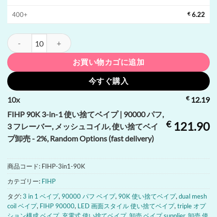
400+
€
6.22
FIHP 90K 3-in-1 使い捨てベイプ | 90000 パフ, 3 フレーバー,
お買い物カゴに追加
今すぐ購入
€
10
x
12.19
FIHP 90K 3-in-1 使い捨てベイプ | 90000 パフ,
€
121.90
3 フレーバー, メッシュコイル, 使い捨てベイ
プ卸売 - 2%, Random Options (fast delivery)
商品コード:
FIHP-3in1-90K
カテゴリー:
FIHP
タグ:
3 in 1 ベイプ
,
90000 パフ ベイプ
,
90K 使い捨てベイプ
,
dual mesh
coil ベイプ
,
FIHP 90000
,
LED 画面スタイル 使い捨てベイプ
,
triple オプ
ション構成 ベイプ
,
充電式 使い捨てベイプ
,
卸売 ベイプ supplier
,
卸売 使