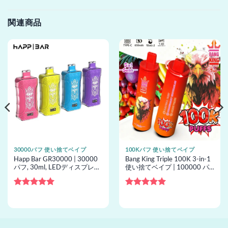
関連商品
30000パフ 使い捨てベイプ
100Kパフ 使い捨てベイプ
Happ Bar GR30000 | 30000
Bang King Triple 100K 3-in-1
パフ, 30ml, LEDディスプレイ,
使い捨てベイプ | 100000 パ
22 オプション, Type-C, 卸売
フ, 3 フレーバー, 使い捨てベ
向け使い捨てベイプ
イプ卸売
5段階中
5
の
5段階中
5
の
評価
評価