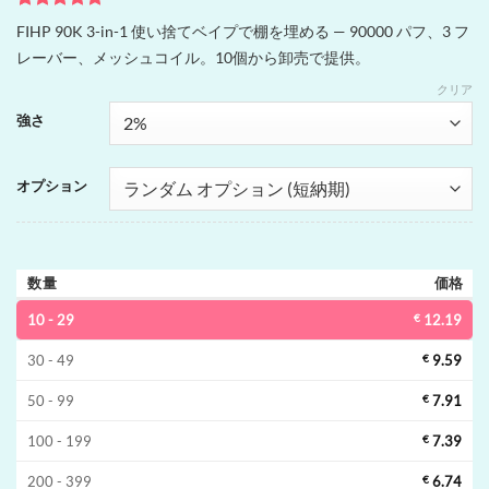
1
件の利用者
FIHP 90K 3-in-1 使い捨てベイプで棚を埋める — 90000 パフ、3 フ
評価に基づ
レーバー、メッシュコイル。10個から卸売で提供。
く5段階評
価のうち、
クリア
5
点
強さ
オプション
数量
価格
10 - 29
€
12.19
30 - 49
€
9.59
50 - 99
€
7.91
100 - 199
€
7.39
200 - 399
€
6.74