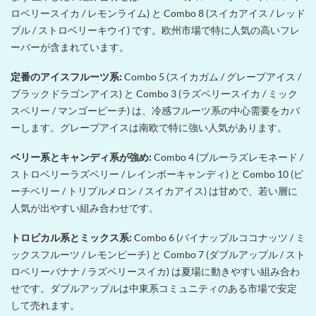
ロベリースイカ / レモンライム) と Combo 8 (スイカアイス / レッド
ブル / ストロベリーキウイ) です。欧州市場で特に人気の高いフレ
ーバーが含まれています。
定番のアイスフルーツ系:
Combo 5 (スイカガム / グレープアイス /
ブラックドラゴンアイス) と Combo 3 (ラズベリースイカ / ミック
スベリー / マンゴーピーチ) は、冷感フルーツ系の中心需要をカバ
ーします。グレープアイスは南欧で特に強い人気があります。
ベリー系とキャンディ系が強め:
Combo 4 (ブルーラズレモネード /
ストロベリーラズベリー / レインボーキャンディ) と Combo 10 (ピ
ーチベリー / トリプルメロン / スイカアイス) は甘めで、若い層に
人気が出やすい組み合わせです。
トロピカル系とミックス系:
Combo 6 (パイナップルココナッツ / ミ
ックスフルーツ / レモンピーチ) と Combo 7 (ダブルアップル / スト
ロベリーバナナ / ラズベリースイカ) は夏場に動きやすい組み合わ
せです。ダブルアップルは中東系コミュニティのある市場で安定
して売れます。