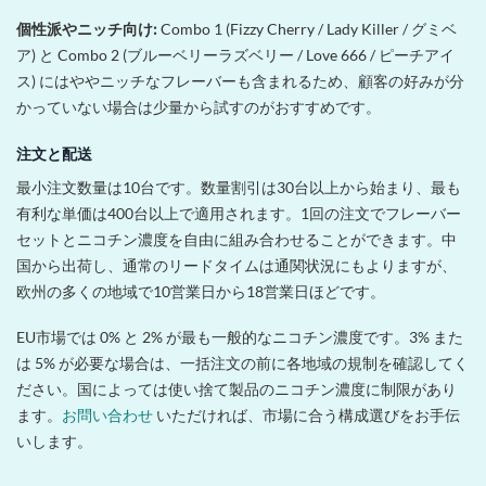
個性派やニッチ向け:
Combo 1 (Fizzy Cherry / Lady Killer / グミベ
ア) と Combo 2 (ブルーベリーラズベリー / Love 666 / ピーチアイ
ス) にはややニッチなフレーバーも含まれるため、顧客の好みが分
かっていない場合は少量から試すのがおすすめです。
注文と配送
最小注文数量は10台です。数量割引は30台以上から始まり、最も
有利な単価は400台以上で適用されます。1回の注文でフレーバー
セットとニコチン濃度を自由に組み合わせることができます。中
国から出荷し、通常のリードタイムは通関状況にもよりますが、
欧州の多くの地域で10営業日から18営業日ほどです。
EU市場では 0% と 2% が最も一般的なニコチン濃度です。3% また
は 5% が必要な場合は、一括注文の前に各地域の規制を確認してく
ださい。国によっては使い捨て製品のニコチン濃度に制限があり
ます。
お問い合わせ
いただければ、市場に合う構成選びをお手伝
いします。