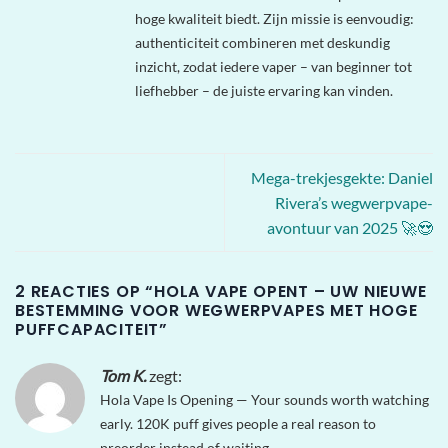
hoge kwaliteit biedt. Zijn missie is eenvoudig:
authenticiteit combineren met deskundig
inzicht, zodat iedere vaper – van beginner tot
liefhebber – de juiste ervaring kan vinden.
Mega-trekjesgekte: Daniel
Rivera’s wegwerpvape-
avontuur van 2025 🚀😍
2 REACTIES OP “
HOLA VAPE OPENT – UW NIEUWE
BESTEMMING VOOR WEGWERPVAPES MET HOGE
PUFFCAPACITEIT
”
Tom K.
zegt:
Hola Vape Is Opening — Your sounds worth watching
early. 120K puff gives people a real reason to
preorder instead of waiting.