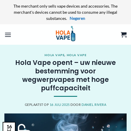
The merchant only sells vape devices and accessories. The
merchant's devices cannot be used to consume any illegal
substances.
Negeren
Ga
naar
inhoud
HOLA VAPE
,
HOLA VAPE
Hola Vape opent – uw nieuwe
bestemming voor
wegwerpvapes met hoge
puffcapaciteit
GEPLAATST OP
16 JULI 2025
DOOR
DANIEL RIVERA
16
jul