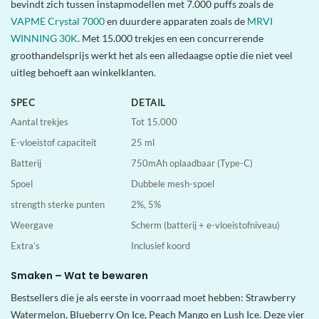
bevindt zich tussen instapmodellen met 7.000 puffs zoals de
VAPME Crystal 7000
en duurdere apparaten zoals de
MRVI
WINNING 30K
. Met 15.000 trekjes en een concurrerende
groothandelsprijs werkt het als een alledaagse optie die niet veel
uitleg behoeft aan winkelklanten.
SPEC
DETAIL
Aantal trekjes
Tot 15.000
E-vloeistof capaciteit
25 ml
Batterij
750mAh oplaadbaar (Type-C)
Spoel
Dubbele mesh-spoel
strength sterke punten
2%, 5%
Weergave
Scherm (batterij + e-vloeistofniveau)
Extra’s
Inclusief koord
Smaken – Wat te bewaren
Bestsellers die je als eerste in voorraad moet hebben: Strawberry
Watermelon, Blueberry On Ice, Peach Mango en Lush Ice. Deze vier