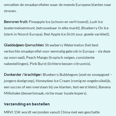
omvatten de smaakprofielen waar de meeste Europese klanten naar
streven.
Bevroren fruit:
Pineapple Ice (schoon en verfrissend), Lush Ice
(watermeloenmunt, betrouwbaar in elke markt), Blueberry On Ice
(sterk in Noord-Europa), Red Apple Ice (licht zuur, goede variëteit).
Gladde/geen-ijsvruchten:
Strawberry Watermelon (het best
verkochte smaakprofiel voor eenmalig gebruik in Europa – sla deze
op voorraad), Peach Mango (tropisch neigen, consistente
nabestellingen), Pink Burst (lichtere bessen-citrusmix).
Donkerder / krachtiger:
Blueberry Bubblegum (zoet en snoepgoed –
jongere doelgroep), Honeydew Ice Cream (romig en ongebruikelijk,
een succes of een overslaan bij uw klanten, test eerst klein), Banana
Milkshake (dessertsmaak, niche maar loyale kopers).
Verzending en bestellen
MRVI 15K wordt verzonden vanuit China met een geschatte