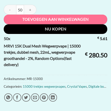
MRVI 15K Dual Mesh Wegwerpvape | 15000 trekjes, dubbel mesh, 22
TOEVOEGEN AAN WINKELWAGEN
NU KOPEN
€
50
x
5.61
MRVI 15K Dual Mesh Wegwerpvape | 15000
trekjes, dubbel mesh, 22mL, wegwerpvape
€
280.50
groothandel - 2%, Random Options(fast
delivery)
Artikelnummer:
MR-15000
Categorieën:
15000 trekjes wegwerpvapes
,
Crystal Vapes
,
Digitale box vapes