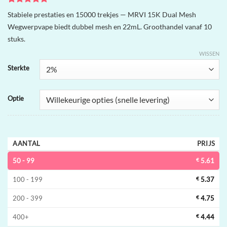
Gewaardeerd
2
Stabiele prestaties en 15000 trekjes — MRVI 15K Dual Mesh
5
op 5
Wegwerpvape biedt dubbel mesh en 22mL. Groothandel vanaf 10
gebaseerd
op
klant
stuks.
waarderingen
WISSEN
Sterkte
Optie
AANTAL
PRIJS
50 - 99
€
5.61
100 - 199
€
5.37
200 - 399
€
4.75
400+
€
4.44