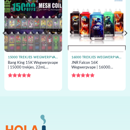
15000 TREKJES WEGWERPVAPES
16000 TREKJES WEGWERPVAPES
Bang King 15K Wegwerpvape
JNR Falcon 16K
| 15000 trekjes, 22mL
Wegwerpvape | 16000
capacity, mesh coil,
trekjes, dubbel mesh, 22mL
wegwerpvape groothandel
capacity, wegwerpvape
groothandel
Gewaardeerd
Gewaardeerd
5
uit 5
5
uit 5