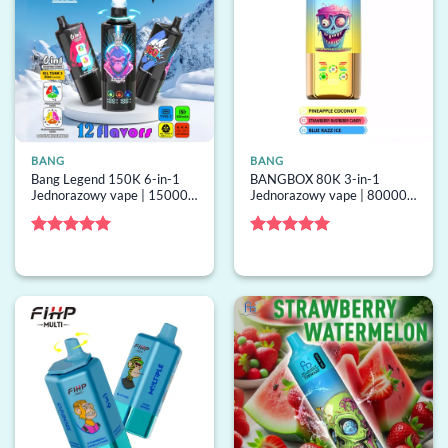
BANG
BANG
Bang Legend 150K 6-in-1
BANGBOX 80K 3-in-1
Jednorazowy vape | 150000
Jednorazowy vape | 80000
buchów, 6 smaki,
buchów, 3 smaki, grzałka
jednorazowy vape hurt
mesh, jednorazowy vape
hurt
Oceniono
5
Oceniono
5
na 5
na 5