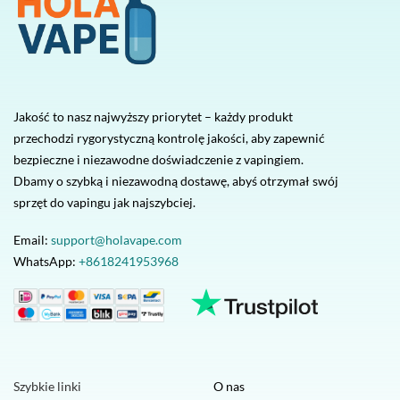
Jakość to nasz najwyższy priorytet – każdy produkt
przechodzi rygorystyczną kontrolę jakości, aby zapewnić
bezpieczne i niezawodne doświadczenie z vapingiem.
Dbamy o szybką i niezawodną dostawę, abyś otrzymał swój
sprzęt do vapingu jak najszybciej.
Email:
support@holavape.com
WhatsApp:
+8618241953968
Szybkie linki
O nas