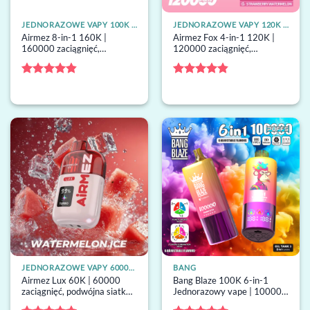
JEDNORAZOWE VAPY 100K ZACIĄGNIĘĆ
JEDNORAZOWE VAPY 120K ZACIĄGNIĘĆ
Airmez 8-in-1 160K |
Airmez Fox 4-in-1 120K |
160000 zaciągnięć,
120000 zaciągnięć,
przełączanie 8 smaków, 60
przełącznik 4 smaków, 60ml,
ml, duży ekran, jednorazowy
duży ekran, jednorazowy
waporyzator zbiorczy
waporyzator zbiorczy
Oceniono
Oceniono
4.83
na 5
4.78
na 5
JEDNORAZOWE VAPY 60000 ZACIĄGNIĘĆ
BANG
Airmez Lux 60K | 60000
Bang Blaze 100K 6-in-1
zaciągnięć, podwójna siatka,
Jednorazowy vape | 100000
tryb boost, 30 ml,
buchów, 6 smaki, grzałka