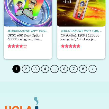
JEDNORAZOWE VAPY 60000 ZACIĄGNIĘĆ
JEDNORAZOWE VAPY 120K ZACIĄGNIĘĆ
OKSO 60K Dual-Option |
OKSO 6in1 120K | 120000
60000 zaciągnięć, dwa
zaciągnięć, 6-in-1 opcje,
zbiorniki 25ml, coil mesh,
60ml, wyświetlacz LED,
wyświetlacz LED, hurtowy
hurtowy jednorazowy vape
jednorazowy vape
Oceniono
Oceniono
5
4
na 5
na 5
1
2
3
4
…
6
7
8