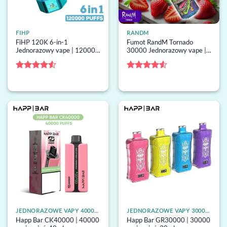
FIHP
RANDM
FiHP 120K 6-in-1
Fumot RandM Tornado
Jednorazowy vape | 120000
30000 Jednorazowy vape |
buchów, 6 smaki, grzałka
30000 buchów, multi-smak,
mesh, jednorazowy vape
jednorazowy vape hurt
hurt
Oceniono
Oceniono
4.5
na 5
4.5
na 5
JEDNORAZOWE VAPY 40000 ZACIĄGNIĘĆ
JEDNORAZOWE VAPY 30000 ZACIĄGNIĘĆ
Happ Bar CK40000 | 40000
Happ Bar GR30000 | 30000