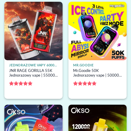
JEDNORAZOWE VAPY 60000 ZACIĄGNIĘĆ
MR.GOODIE
JNR RAGE GORILLA 55K
Mr.Goodie 50K
Jednorazowy vape | 55000
Jednorazowy vape | 50000
buchów, podwójny mesh,
buchów, ice control, grzałka
grzałka mesh, jednorazowy
mesh, jednorazowy vape
vape hurt
hurt
Oceniono
5
Oceniono
5
na 5
na 5