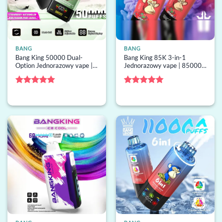
BANG
BANG
Bang King 50000 Dual-
Bang King 85K 3-in-1
Option Jednorazowy vape |
Jednorazowy vape | 85000
50000 buchów, 2 smaki,
buchów, 3 smaki, grzałka
jednorazowy vape hurt
mesh, jednorazowy vape
hurt
Oceniono
5
Oceniono
5
na 5
na 5