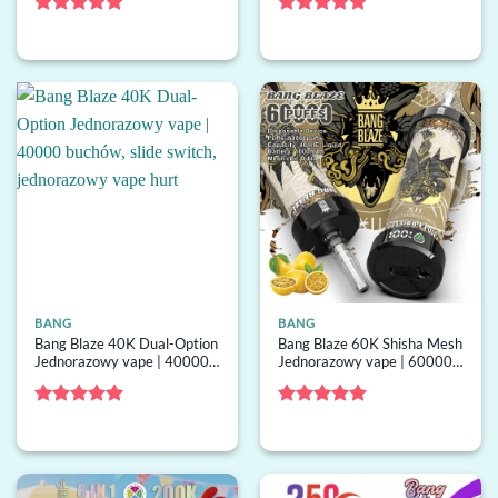
inteligentny ekran,
mesh, jednorazowy vape
jednorazowy waporyzator
hurt
Oceniono
5
Oceniono
5
zbiorczy
na 5
na 5
BANG
BANG
Bang Blaze 40K Dual-Option
Bang Blaze 60K Shisha Mesh
Jednorazowy vape | 40000
Jednorazowy vape | 60000
buchów, slide switch,
buchów, shisha airflow,
jednorazowy vape hurt
jednorazowy vape hurt
Oceniono
5
Oceniono
5
na 5
na 5