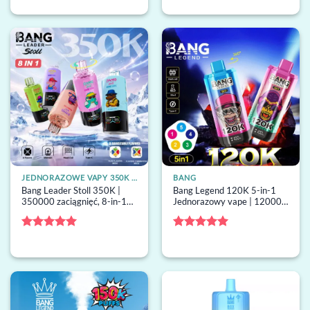
na 5
na 5
JEDNORAZOWE VAPY 350K ZACIĄGNIĘĆ
BANG
Bang Leader Stoll 350K |
Bang Legend 120K 5-in-1
350000 zaciągnięć, 8-in-1
Jednorazowy vape | 120000
opcje, wyświetlacz LED,
buchów, 5 smaki,
Type-C, hurtowy
jednorazowy vape hurt
jednorazowy vape
Oceniono
5
Oceniono
5
na 5
na 5