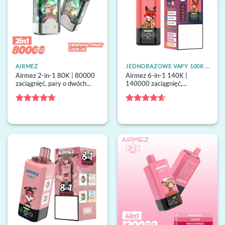
AIRMEZ
JEDNORAZOWE VAPY 100K ZACIĄGNIĘĆ
Airmez 2-in-1 80K | 80000
Airmez 6-in-1 140K |
zaciągnięć, pary o dwóch
140000 zaciągnięć,
smakach, 30ml, Type-C,
przełączanie 6 smaków,
jednorazowy waporyzator
45ml, duży ekran,
zbiorczy
jednorazowy waporyzator
Oceniono
Oceniono
zbiorczy
4.71
na 5
4.57
na 5