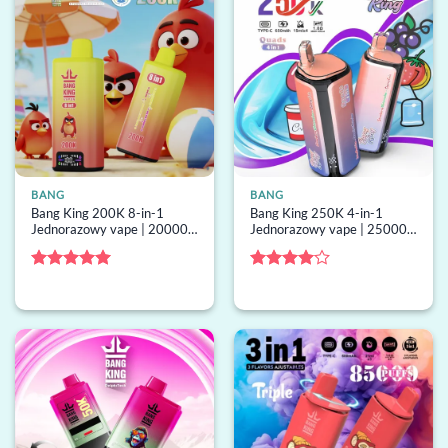
BANG
BANG
Bang King 200K 8-in-1
Bang King 250K 4-in-1
Jednorazowy vape | 200000
Jednorazowy vape | 250000
buchów, 8 smaki, screen,
buchów, 4 smaki, screen,
jednorazowy vape hurt
jednorazowy vape hurt
Oceniono
5
Oceniono
na 5
4
na 5