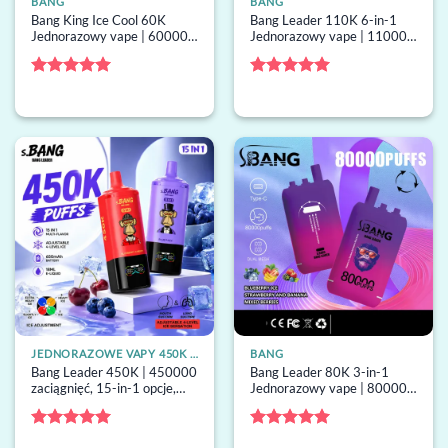
BANG
BANG
Bang King Ice Cool 60K
Bang Leader 110K 6-in-1
Jednorazowy vape | 60000
Jednorazowy vape | 110000
buchów, menthol tuning,
buchów, 6 smaki,
jednorazowy vape hurt
jednorazowy vape hurt
Oceniono
5
Oceniono
5
na 5
na 5
JEDNORAZOWE VAPY 450K ZACIĄGNIĘĆ
BANG
Bang Leader 450K | 450000
Bang Leader 80K 3-in-1
zaciągnięć, 15-in-1 opcje,
Jednorazowy vape | 80000
ekran LED, regulacja chłodu,
buchów, 3 smaki, grzałka
hurtowy jednorazowy vape
mesh, jednorazowy vape
hurt
Oceniono
5
Oceniono
5