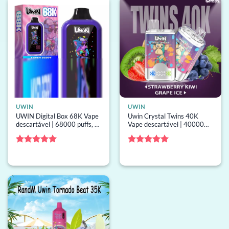
UWIN
UWIN
UWIN Digital Box 68K Vape
Uwin Crystal Twins 40K
descartável | 68000 puffs, 2
Vape descartável | 40000
sabores, screen, vape
puffs, 2 sabores, bobina
descartável por atacado
mesh, vape descartável por
atacado
Avaliação
5
Avaliação
5
de 5
de 5