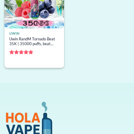
UWIN
Uwin RandM Tornado Beat
35K | 35000 puffs, beat
airflow, bobina mesh, vape
descartável por atacado
Avaliação
5
de 5