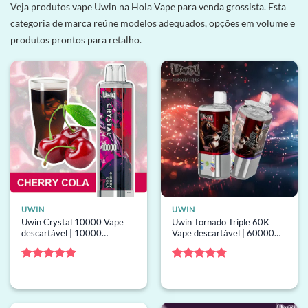
Veja produtos vape Uwin na Hola Vape para venda grossista. Esta
categoria de marca reúne modelos adequados, opções em volume e
produtos prontos para retalho.
UWIN
UWIN
Uwin Crystal 10000 Vape
Uwin Tornado Triple 60K
descartável | 10000
Vape descartável | 60000
baforadas, 16 mL de líquido,
puffs, 3 sabores, bobina
bobina mesh, vape
mesh, vape descartável por
descartável por atacado
atacado
Avaliação
5
Avaliação
de 5
4.75
de 5