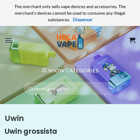
The merchant only sells vape devices and accessories. The
merchant's devices cannot be used to consume any illegal
substances.
Dispensar
Skip
to
content
SHOW CATEGORIES
Uwin
Uwin grossista