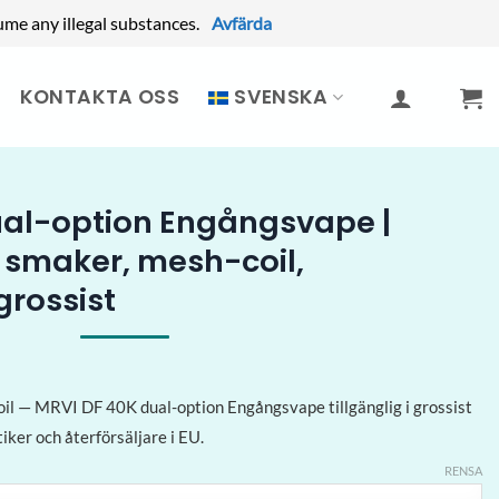
ume any illegal substances.
Avfärda
KONTAKTA OSS
SVENSKA
ual-option Engångsvape |
2 smaker, mesh-coil,
rossist
il — MRVI DF 40K dual-option Engångsvape tillgänglig i grossist
tiker och återförsäljare i EU.
RENSA