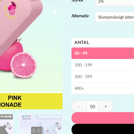
Styrka
Alternativ
ANTAL
50 - 99
100 - 199
200 - 399
400+
MRVI DF 40K dual-option Engångsv