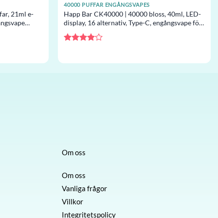
40000 PUFFAR ENGÅNGSVAPES
ar, 21ml e-
Happ Bar CK40000 | 40000 bloss, 40ml, LED-
ångsvape
display, 16 alternativ, Type-C, engångsvape för
grossist
Betygsatt
4
av 5
Om oss
Om oss
Vanliga frågor
Villkor
Integritetspolicy