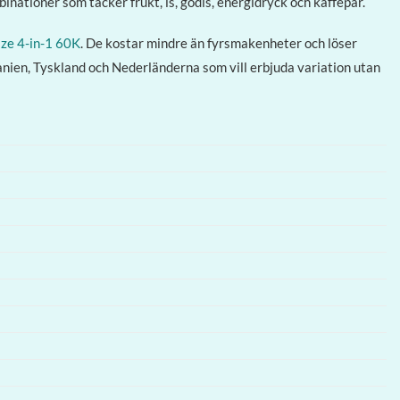
nationer som täcker frukt, is, godis, energidryck och kaffepar.
ze 4-in-1 60K
. De kostar mindre än fyrsmakenheter och löser
nien, Tyskland och Nederländerna som vill erbjuda variation utan