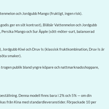
tenmelon och Jordgubb Mango (fruktigt, ingen risk).
odis ger en söt kontrast), Blåbär Vattenmelon och Jordgubb
a), Persika Mango och Sur Äpple (sött-möter-surt, balanserad
Jordgubb Kiwi och Druv Is (klassisk fruktkombination, Druv Is är
 söta smaker).
n trogen publik bland yngre köpare och nattmarknadsshoppare,
beställning. Denna modell finns bara i 2% och 5% — om din
as från Kina med standardleveranstider. Förpackade 10 per