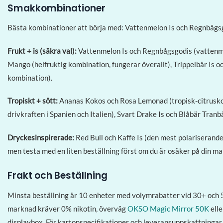
Smakkombinationer
Bästa kombinationer att börja med: Vattenmelon Is och Regnbågsgo
Frukt + is (säkra val):
Vattenmelon Is och Regnbågsgodis (vattenme
Mango (helfruktig kombination, fungerar överallt), Trippelbär Is o
kombination).
Tropiskt + sött:
Ananas Kokos och Rosa Lemonad (tropisk-citruskom
drivkraften i Spanien och Italien), Svart Drake Is och Blåbär Tranb
Dryckesinspirerade:
Red Bull och Kaffe Is (den mest polariserand
men testa med en liten beställning först om du är osäker på din ma
Frakt och Beställning
Minsta beställning är 10 enheter med volymrabatter vid 30+ och 5
marknad kräver 0% nikotin, överväg
OKSO Magic Mirror 50K
ell
displaybox. För kartonspecifikationer och leveransuppskattningar