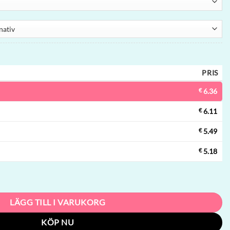
PRIS
€
6.36
€
6.11
€
5.49
€
5.18
ape | 40000 puffar, 2 smaker, mesh-coil, engångsvape grossist mängd
LÄGG TILL I VARUKORG
KÖP NU