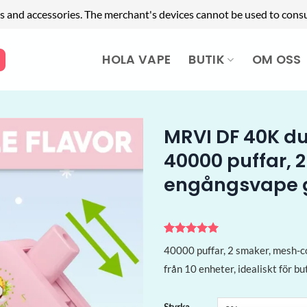
s and accessories. The merchant's devices cannot be used to cons
HOLA VAPE
BUTIK
OM OSS
MRVI DF 40K d
40000 puffar, 
engångsvape g
Betygsatt
1
5
40000 puffar, 2 smaker, mesh-co
av 5
baserat på
från 10 enheter, idealiskt för bu
kundrecension