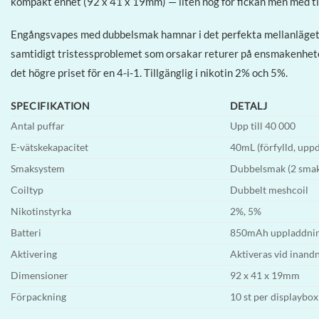
kompakt enhet (92 x 41 x 19mm) — liten nog för fickan men med til
Engångsvapes med dubbelsmak hamnar i det perfekta mellanläget
samtidigt tristessproblemet som orsakar returer på ensmakenheter
det högre priset för en 4-i-1. Tillgänglig i nikotin 2% och 5%.
SPECIFIKATION
DETALJ
Antal puffar
Upp till 40 000
E-vätskekapacitet
40mL (förfylld, upp
Smaksystem
Dubbelsmak (2 smak
Coiltyp
Dubbelt meshcoil
Nikotinstyrka
2%, 5%
Batteri
850mAh uppladdnings
Aktivering
Aktiveras vid inand
Dimensioner
92 x 41 x 19mm
Förpackning
10 st per displaybox