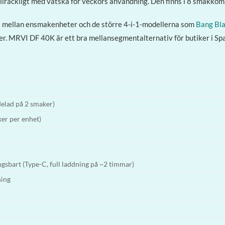
lräckligt med vätska för veckors användning. Den finns i 8 smakkombi
 mellan ensmakenheter och de större 4-i-1-modellerna som
Bang Bla
. MRVI DF 40K är ett bra mellansegmentalternativ för butiker i Spa
delad på 2 smaker)
er per enhet)
bart (Type-C, full laddning på ~2 timmar)
ning