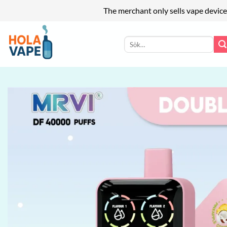
The merchant only sells vape device
Skip
to
Sök
efter:
content