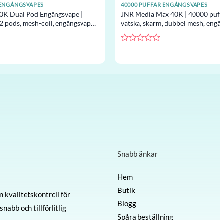
 ENGÅNGSVAPES
40000 PUFFAR ENGÅNGSVAPES
0K Dual Pod Engångsvape |
JNR Media Max 40K | 40000 puff
 2 pods, mesh-coil, engångsvape
vätska, skärm, dubbel mesh, eng
grossist
Betygsatt
0
av
5
Snabblänkar
Hem
Butik
 kvalitetskontroll för
Blogg
nabb och tillförlitlig
Spåra beställning