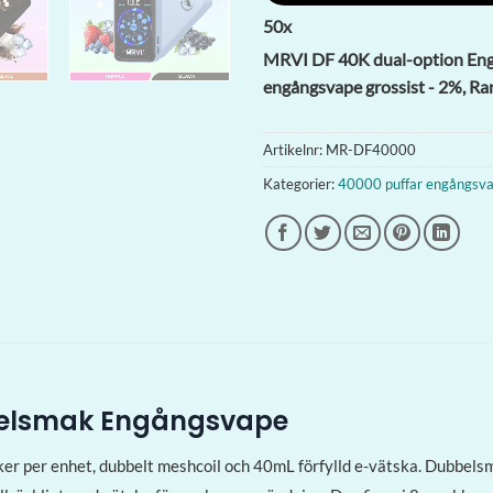
50
x
MRVI DF 40K dual-option Engå
engångsvape grossist - 2%, R
Artikelnr:
MR-DF40000
Kategorier:
40000 puffar engångsv
bbelsmak Engångsvape
 per enhet, dubbelt meshcoil och 40mL förfylld e-vätska. Dubbelsma