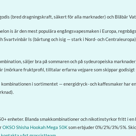
dis (bred dragningskraft, säkert för alla marknader) och Blåbär Vat
lon is är den mest populära engångsvapesmaken i Europa, regnbågsg
ch Svartvinbär Is (bärtung och isig — stark i Nord- och Centraleurop
bination, säljer bra på sommaren och på sydeuropeiska marknader), 
är (mörkare fruktprofil, tilltalar erfarna vejpare som skippar godisigt
e kombinationen i sortimentet — energidryck- och kaffesmaker har e
rknad).
0+ enheter. Blanda smakkombinationer och nikotinstyrkor fritt i en 
er
OKSO Shisha Hookah Mega 50K
som erbjuder 0%/2%/3%/5%. Skick
,
kontakta vårt grossistteam
.