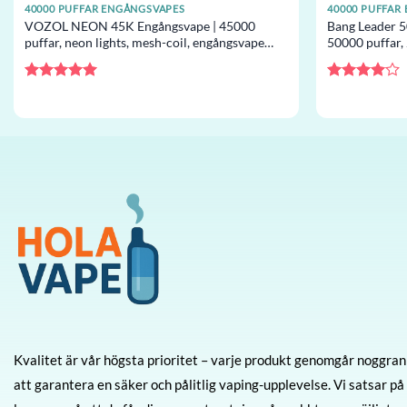
40000 PUFFAR ENGÅNGSVAPES
40000 PUFFAR
VOZOL NEON 45K Engångsvape | 45000
Bang Leader 5
puffar, neon lights, mesh-coil, engångsvape
50000 puffar,
grossist
grossist
Betygsatt
5
Betygsatt
av 5
4
av 5
Kvalitet är vår högsta prioritet – varje produkt genomgår noggrann
att garantera en säker och pålitlig vaping-upplevelse. Vi satsar på s