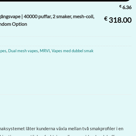
€
6.36
ngsvape | 40000 puffar, 2 smaker, mesh-coil,
€
318.00
andom Option
apes
,
Dual mesh vapes
,
MRVI
,
Vapes med dubbel smak
ksystemet låter kunderna växla mellan två smakprofiler i en