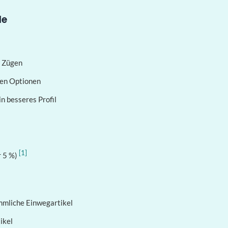
le
0 Zügen
ren Optionen
n besseres Profil
[1]
r 5 %)
mmliche Einwegartikel
ikel