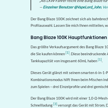
„Als LKW-Fahrer reicht eine Bang Blaze für
—
Einzelner Benutzer @VapeLord_John
,
Ver
Der Bang Blaze 100K zeichnet sich als bahnbre
Profilauswahl. Lassen Sie mich Ihnen mitteilen,
Bang Blaze 100K Hauptfunktionen
Das größte Verkaufsargument des Bang Blaze 100
[1]
die Sie kaufen können
. Diese beeindruckende 
[1]
Tankkapazität von insgesamt 60mL haben
.
Dieses Gerät glänzt mit seinem smarten 6-in-1-
Kombinationsmodus hilft Ihnen beim Mischen in
zum Spielen – drei Einzelprofile und drei gemisc
Der Bang Blaze 100K wird mit einer 1,0-Ω-Mesh-S
[3]
Schnellladung
versorgt das Gerät mit Strom. D