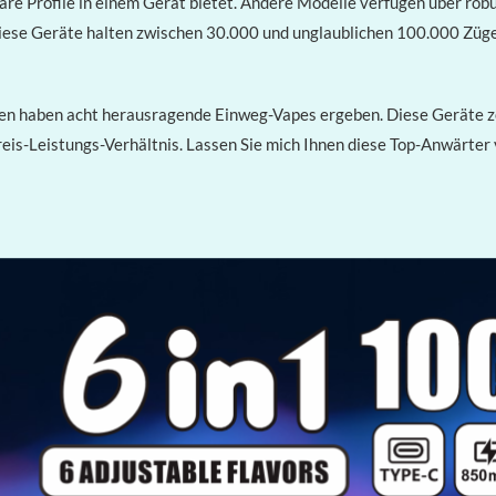
tbare Profile in einem Gerät bietet. Andere Modelle verfügen über r
Diese Geräte halten zwischen 30.000 und unglaublichen 100.000 Züg
 haben acht herausragende Einweg-Vapes ergeben. Diese Geräte zei
is-Leistungs-Verhältnis. Lassen Sie mich Ihnen diese Top-Anwärter v