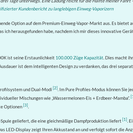
 drei Tage unterwegs. Eine Ladung reicht für die Hälfte meiner Fahr
ifizierter Kundenbericht zu langlebigen Einweg-Vaporizern
chende Option auf dem Premium-Einweg-Vapor-Markt aus. Es bietet 
 was ich herausgefunden habe, nachdem ich mir dieses innovative Ger
K ist seine Erstaunlichkeit
100.000 Züge Kapazität
. Dies macht ih
Ausdauer ist dem intelligenten Design zu verdanken, das drei separa
[2]
Profilsystem und Dual-Modi
. Im Pure Profiles-Modus können Sie je
[
dividueller Mischungen wie „Wassermelonen-Eis + Erdbeer-Mamba“.
[3]
hte Optionen
.
[1]
pule geliefert, die eine gleichmäßige Dampfproduktion liefert
. 
as LED-Display zeigt Ihren Akkustand an und verfolgt sofort die An