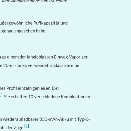
t – kein Anhalten mehr zum Rauchen!“
außergewöhnliche Puffkapazität und
ät genau angesehen habe.
n zu einem der langlebigsten Einweg-Vaporizer,
te 20-ml-Tanks verwendet, sodass Sie eine
des Profil einzeln genießen. Der
1]
. Sie erhalten 10 verschiedene Kombinationen
Ein wiederaufladbarer 850-mAh-Akku mit Typ-C-
[1]
zahl der Züge
.