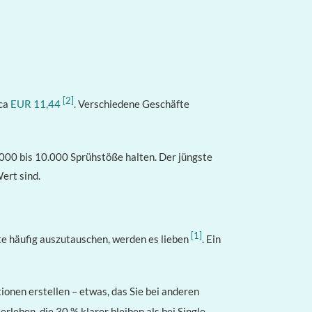
[2]
 ca
EUR 11,44
. Verschiedene Geschäfte
.000 bis 10.000 Sprühstöße halten. Der jüngste
ert sind.
[1]
te häufig auszutauschen, werden es lieben
. Ein
ionen erstellen – etwas, das Sie bei anderen
rleben, die 30 % klarer bleiben als bei Single-