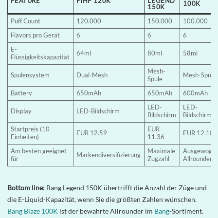
FEATURE
FIHP 120K
LEGEND
100K
150K
Puff Count
120.000
150.000
100.000
Flavors pro Gerät
6
6
6
E-
64ml
80ml
58ml
Flüssigkeitskapazität
Mesh-
Spulensystem
Dual-Mesh
Mesh-Spule
Spule
Battery
650mAh
650mAh
600mAh
LED-
LED-
Display
LED-Bildschirm
Bildschirm
Bildschirm
Startpreis (10
EUR
EUR 12.59
EUR 12.10
Einheiten)
11.36
Am besten geeignet
Maximale
Ausgewogen
Markendiversifizierung
für
Zugzahl
Allrounder
Bottom line:
Bang Legend 150K übertrifft die Anzahl der Züge und
die E-Liquid-Kapazität, wenn Sie die größten Zahlen wünschen.
Bang Blaze 100K
ist der bewährte Allrounder im
Bang
-Sortiment.