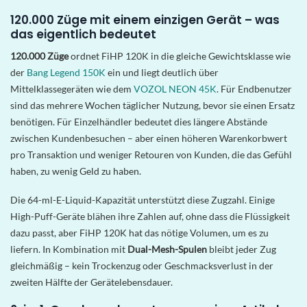
120.000 Züge mit einem einzigen Gerät – was
das eigentlich bedeutet
120.000 Züge
ordnet FiHP 120K in die gleiche Gewichtsklasse wie
der
Bang Legend 150K
ein und liegt deutlich über
Mittelklassegeräten wie dem
VOZOL NEON 45K
. Für Endbenutzer
sind das mehrere Wochen täglicher Nutzung, bevor sie einen Ersatz
benötigen. Für Einzelhändler bedeutet dies längere Abstände
zwischen Kundenbesuchen – aber einen höheren Warenkorbwert
pro Transaktion und weniger Retouren von Kunden, die das Gefühl
haben, zu wenig Geld zu haben.
Die 64-ml-E-Liquid-Kapazität
unterstützt diese Zugzahl. Einige
High-Puff-Geräte blähen ihre Zahlen auf, ohne dass die Flüssigkeit
dazu passt, aber FiHP 120K hat das nötige Volumen, um es zu
liefern. In Kombination mit
Dual-Mesh-Spulen
bleibt jeder Zug
gleichmäßig – kein Trockenzug oder Geschmacksverlust in der
zweiten Hälfte der Gerätelebensdauer.