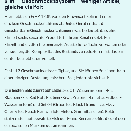
6-in-1-Geschmackssystem – weniger Artikel,
gleiche Vielfalt
Hier hebt sich FiHP 120K von den Einwegartikeln mit einer
einzigen Geschmacksrichtung ab. Jedes Gerät enthält
6
umschaltbare Geschmacksrichtungen
, was bedeutet, dass eine
Einheit sechs separate Produkte in Ihrem Regal ersetzt. Für
Einzelhändler, die eine begrenzte Ausstellungsfläche verwalten oder
versuchen, die Komplexität des Bestands zu reduzieren, ist das ein
echter betrieblicher Vorteil.
Es sind
7 Geschmackssets
verfügbar, und Sie können Sets innerhalb
einer einzigen Bestellung mischen. So gliedern sie sich auf:
Die besten Sets zuerst auf Lager:
Set 01 (Wassermelonen-Eis,
Blaubeer-Eis, Red Bull, Erdbeer-Kiwi, Zitronen-Limette, Erdbeer-
Wassermelone) und Set 04 (Grape Ice, Black Dragon Ice, Fizzy
Cherry Ice, Peach Berry, Triple Melon, Gummibärchen). Beide
stützen sich auf bewährte Eisfrucht- und Beerenprofile, die auf den
europäischen Märkten gut ankommen.