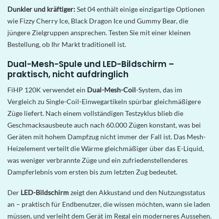
Dunkler und kräftiger:
Set 04 enthält einige einzigartige Optionen
wie Fizzy Cherry Ice, Black Dragon Ice und Gummy Bear, die
jüngere Zielgruppen ansprechen. Testen Sie mit einer kleinen
Bestellung, ob Ihr Markt traditionell ist.
Dual-Mesh-Spule und LED-Bildschirm –
praktisch, nicht aufdringlich
FiHP 120K verwendet ein
Dual-Mesh-Coil
-System, das im
Vergleich zu Single-Coil-Einwegartikeln spürbar gleichmäßigere
Züge liefert. Nach einem vollständigen Testzyklus blieb die
Geschmacksausbeute auch nach 60.000 Zügen konstant, was bei
Geräten mit hohem Dampfzug nicht immer der Fall ist. Das Mesh-
Heizelement verteilt die Wärme gleichmäßiger über das E-Liquid,
was weniger verbrannte Züge und ein zufriedenstellenderes
Dampferlebnis vom ersten bis zum letzten Zug bedeutet.
Der
LED-Bildschirm
zeigt den Akkustand und den Nutzungsstatus
an – praktisch für Endbenutzer, die wissen möchten, wann sie laden
müssen, und verleiht dem Gerät im Regal ein moderneres Aussehen.