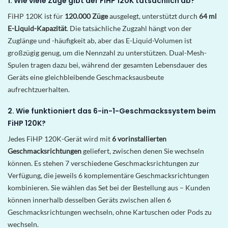
1. Wie viele Züge gibt der FiHP 120K tatsächlich ab?
FiHP 120K ist für
120.000 Züge
ausgelegt, unterstützt durch
64 ml
E-Liquid-Kapazität
. Die tatsächliche Zugzahl hängt von der
Zuglänge und -häufigkeit ab, aber das E-Liquid-Volumen ist
großzügig genug, um die Nennzahl zu unterstützen. Dual-Mesh-
Spulen tragen dazu bei, während der gesamten Lebensdauer des
Geräts eine gleichbleibende Geschmacksausbeute
aufrechtzuerhalten.
2. Wie funktioniert das 6-in-1-Geschmackssystem beim
FiHP 120K?
Jedes FiHP 120K-Gerät wird mit
6 vorinstallierten
Geschmacksrichtungen
geliefert, zwischen denen Sie wechseln
können. Es stehen 7 verschiedene Geschmacksrichtungen zur
Verfügung, die jeweils 6 komplementäre Geschmacksrichtungen
kombinieren. Sie wählen das Set bei der Bestellung aus – Kunden
können innerhalb desselben Geräts zwischen allen 6
Geschmacksrichtungen wechseln, ohne Kartuschen oder Pods zu
wechseln.