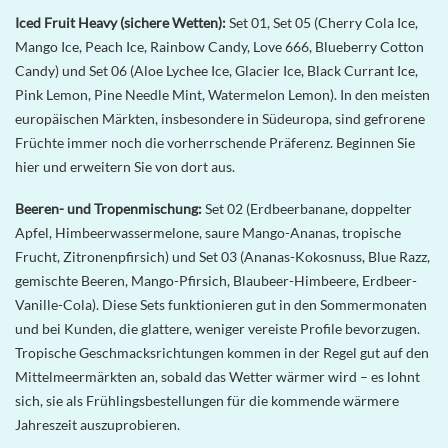
Iced Fruit Heavy (sichere Wetten):
Set 01, Set 05 (Cherry Cola Ice,
Mango Ice, Peach Ice, Rainbow Candy, Love 666, Blueberry Cotton
Candy) und Set 06 (Aloe Lychee Ice, Glacier Ice, Black Currant Ice,
Pink Lemon, Pine Needle Mint, Watermelon Lemon). In den meisten
europäischen Märkten, insbesondere in Südeuropa, sind gefrorene
Früchte immer noch die vorherrschende Präferenz. Beginnen Sie
hier und erweitern Sie von dort aus.
Beeren- und Tropenmischung:
Set 02 (Erdbeerbanane, doppelter
Apfel, Himbeerwassermelone, saure Mango-Ananas, tropische
Frucht, Zitronenpfirsich) und Set 03 (Ananas-Kokosnuss, Blue Razz,
gemischte Beeren, Mango-Pfirsich, Blaubeer-Himbeere, Erdbeer-
Vanille-Cola). Diese Sets funktionieren gut in den Sommermonaten
und bei Kunden, die glattere, weniger vereiste Profile bevorzugen.
Tropische Geschmacksrichtungen kommen in der Regel gut auf den
Mittelmeermärkten an, sobald das Wetter wärmer wird – es lohnt
sich, sie als Frühlingsbestellungen für die kommende wärmere
Jahreszeit auszuprobieren.