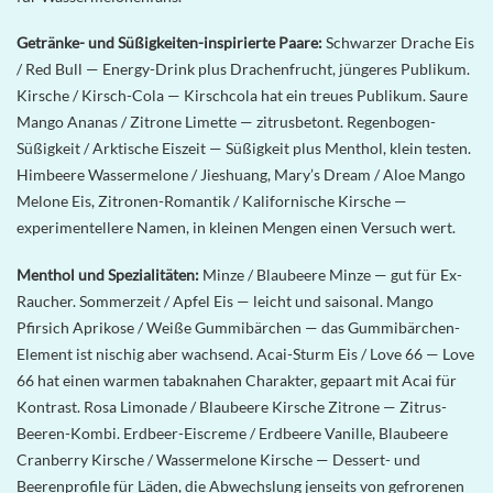
Getränke- und Süßigkeiten-inspirierte Paare:
Schwarzer Drache Eis
/ Red Bull — Energy-Drink plus Drachenfrucht, jüngeres Publikum.
Kirsche / Kirsch-Cola — Kirschcola hat ein treues Publikum. Saure
Mango Ananas / Zitrone Limette — zitrusbetont. Regenbogen-
Süßigkeit / Arktische Eiszeit — Süßigkeit plus Menthol, klein testen.
Himbeere Wassermelone / Jieshuang, Mary’s Dream / Aloe Mango
Melone Eis, Zitronen-Romantik / Kalifornische Kirsche —
experimentellere Namen, in kleinen Mengen einen Versuch wert.
Menthol und Spezialitäten:
Minze / Blaubeere Minze — gut für Ex-
Raucher. Sommerzeit / Apfel Eis — leicht und saisonal. Mango
Pfirsich Aprikose / Weiße Gummibärchen — das Gummibärchen-
Element ist nischig aber wachsend. Acai-Sturm Eis / Love 66 — Love
66 hat einen warmen tabaknahen Charakter, gepaart mit Acai für
Kontrast. Rosa Limonade / Blaubeere Kirsche Zitrone — Zitrus-
Beeren-Kombi. Erdbeer-Eiscreme / Erdbeere Vanille, Blaubeere
Cranberry Kirsche / Wassermelone Kirsche — Dessert- und
Beerenprofile für Läden, die Abwechslung jenseits von gefrorenen