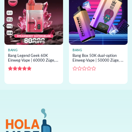
BANG
BANG
Bang Legend Geek 60K
Bang Box 50K dual-option
Einweg-Vape | 60000 Züge,
Einweg-Vape | 50000 Züge, 2
turbo mode, Mesh-Coil,
Geschmacksrichtungen,
Einweg-Vape im Großhandel
45mL, Einweg-Vape im
Großhandel
Bewertet
Bewertet
mit
5
von
mit
5
0
von
5