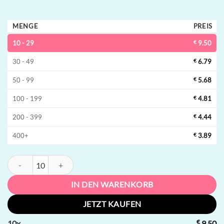
MENGE
PREIS
10 - 29
€
9.50
30 - 49
€
6.79
50 - 99
€
5.68
100 - 199
€
4.81
200 - 399
€
4.44
400+
€
3.89
Bang Blaze 40K Dual-Option Einweg-Vape | 40000 Züge, slide switch
IN DEN WARENKORB
JETZT KAUFEN
€
10
x
9.50