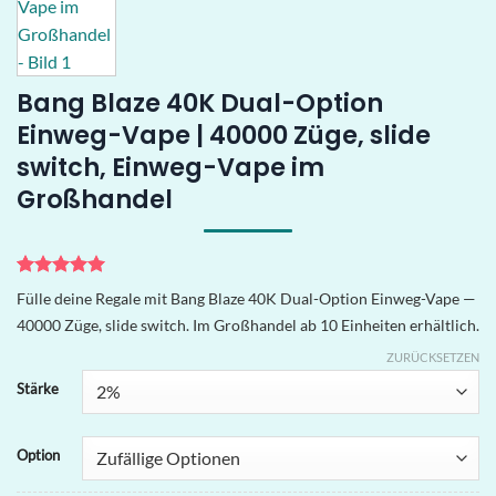
Bang Blaze 40K Dual-Option
Einweg-Vape | 40000 Züge, slide
switch, Einweg-Vape im
Großhandel
Bewertet
4
Fülle deine Regale mit Bang Blaze 40K Dual-Option Einweg-Vape —
mit
5
von
40000 Züge, slide switch. Im Großhandel ab 10 Einheiten erhältlich.
5, basierend
auf
ZURÜCKSETZEN
Kundenbewertungen
Stärke
Option