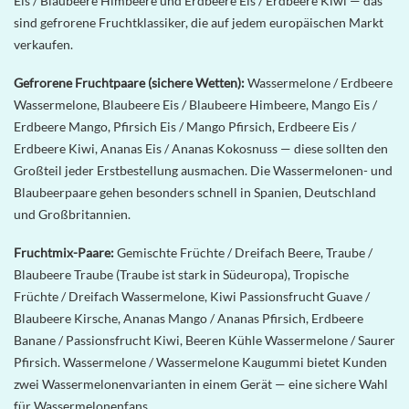
Eis / Blaubeere Himbeere und Erdbeere Eis / Erdbeere Kiwi — das
sind gefrorene Fruchtklassiker, die auf jedem europäischen Markt
verkaufen.
Gefrorene Fruchtpaare (sichere Wetten):
Wassermelone / Erdbeere
Wassermelone, Blaubeere Eis / Blaubeere Himbeere, Mango Eis /
Erdbeere Mango, Pfirsich Eis / Mango Pfirsich, Erdbeere Eis /
Erdbeere Kiwi, Ananas Eis / Ananas Kokosnuss — diese sollten den
Großteil jeder Erstbestellung ausmachen. Die Wassermelonen- und
Blaubeerpaare gehen besonders schnell in Spanien, Deutschland
und Großbritannien.
Fruchtmix-Paare:
Gemischte Früchte / Dreifach Beere, Traube /
Blaubeere Traube (Traube ist stark in Südeuropa), Tropische
Früchte / Dreifach Wassermelone, Kiwi Passionsfrucht Guave /
Blaubeere Kirsche, Ananas Mango / Ananas Pfirsich, Erdbeere
Banane / Passionsfrucht Kiwi, Beeren Kühle Wassermelone / Saurer
Pfirsich. Wassermelone / Wassermelone Kaugummi bietet Kunden
zwei Wassermelonenvarianten in einem Gerät — eine sichere Wahl
für Wassermelonenfans.