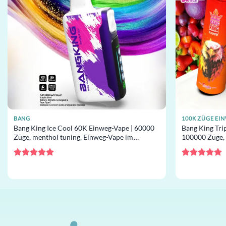
BANG
100K ZÜGE EI
Bang King Ice Cool 60K Einweg-Vape | 60000
Bang King Tri
Züge, menthol tuning, Einweg-Vape im
100000 Züge,
Großhandel
Einweg-Vape 
Bewertet
Bewertet
mit
5
von
mit
5
von
5
5