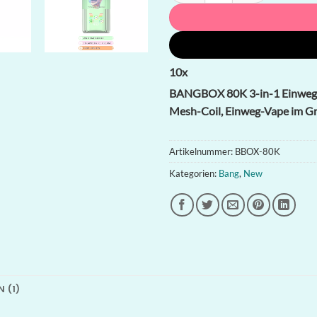
10
x
BANGBOX 80K 3-in-1 Einweg-V
Mesh-Coil, Einweg-Vape im Gr
Artikelnummer:
BBOX-80K
Kategorien:
Bang
,
New
 (1)