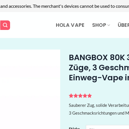
 and accessories. The merchant's devices cannot be used to consum
HOLA VAPE
SHOP
ÜBE
BANGBOX 80K 3
Züge, 3 Gesch
Einweg-Vape 
Bewertet
1
Sauberer Zug, solide Verarbei
mit
5
von
5, basierend
3 Geschmacksrichtungen und Mes
auf
Kundenbewertung