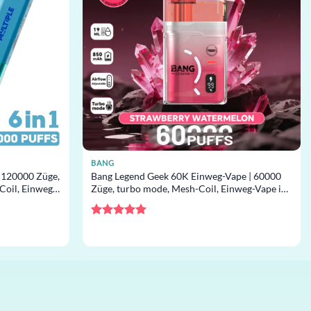
BANG
 120000 Züge,
Bang Legend Geek 60K Einweg-Vape | 60000
oil, Einweg-
Züge, turbo mode, Mesh-Coil, Einweg-Vape im
Großhandel
Bewertet
mit
5
von
5