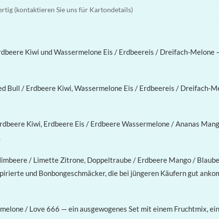
tig (kontaktieren Sie uns für Kartondetails)
Erdbeere Kiwi und Wassermelone Eis / Erdbeereis / Dreifach-Melone 
 Bull / Erdbeere Kiwi, Wassermelone Eis / Erdbeereis / Dreifach-Me
Erdbeere Kiwi, Erdbeere Eis / Erdbeere Wassermelone / Ananas Mango
.
 Himbeere / Limette Zitrone, Doppeltraube / Erdbeere Mango / Blau
irierte und Bonbongeschmäcker, die bei jüngeren Käufern gut ankom
lone / Love 666 — ein ausgewogenes Set mit einem Fruchtmix, einer