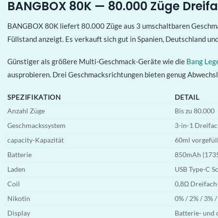
BANGBOX 80K — 80.000 Züge Drei
BANGBOX 80K liefert 80.000 Züge aus 3 umschaltbaren Geschmacks
Füllstand anzeigt. Es verkauft sich gut in Spanien, Deutschland un
Günstiger als größere Multi-Geschmack-Geräte wie die
Bang Leg
ausprobieren. Drei Geschmacksrichtungen bieten genug Abwechslun
SPEZIFIKATION
DETAIL
Anzahl Züge
Bis zu 80.000
Geschmackssystem
3-in-1 Dreif
capacity-Kapazität
60ml vorgefül
Batterie
850mAh (17350
Laden
USB Type-C Sc
Coil
0,8Ω Dreifach
Nikotin
0% / 2% / 3% 
Display
Batterie- und 