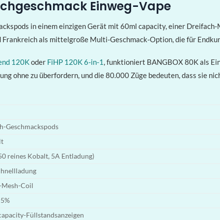
fachgeschmack Einweg-Vape
pods in einem einzigen Gerät mit 60ml capacity, einer Dreifach-Me
d Frankreich als mittelgroße Multi-Geschmack-Option, die für Endkund
end 120K
oder
FiHP 120K 6-in-1
, funktioniert BANGBOX 80K als Ein
g ohne zu überfordern, und die 80.000 Züge bedeuten, dass sie nich
ach-Geschmackspods
lt
 reines Kobalt, 5A Entladung)
hnellladung
-Mesh-Coil
/ 5%
capacity-Füllstandsanzeigen