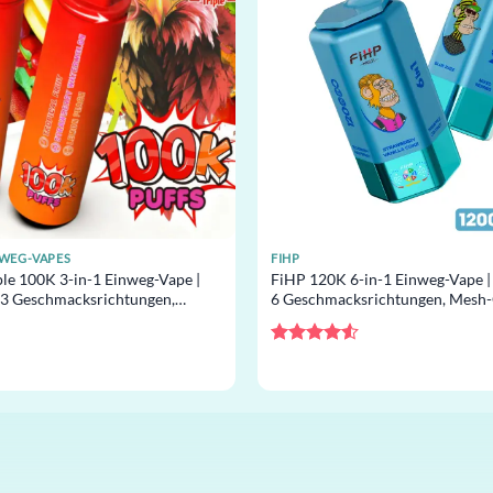
NWEG-VAPES
FIHP
ple 100K 3-in-1 Einweg-Vape |
FiHP 120K 6-in-1 Einweg-Vape |
 3 Geschmacksrichtungen,
6 Geschmacksrichtungen, Mesh-C
im Großhandel
Vape im Großhandel
Bewertet
mit
4.5
von 5