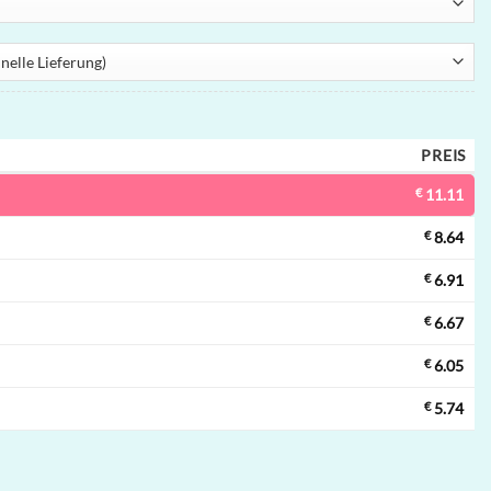
PREIS
€
11.11
€
8.64
€
6.91
€
6.67
€
6.05
€
5.74
 | 80000 Züge, 3 Geschmacksrichtungen, Mesh-Coil, Einweg-Vape im 