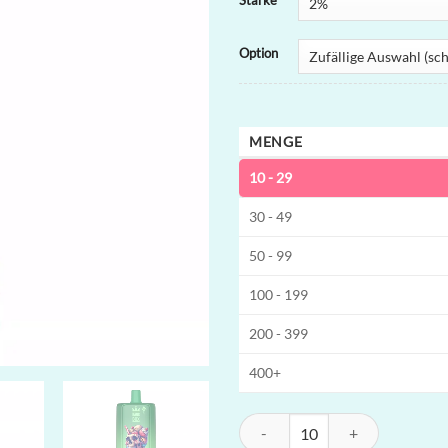
Stärke
Option
MENGE
10 - 29
30 - 49
50 - 99
100 - 199
200 - 399
400+
BANGBOX 80K 3-in-1 Einweg-Vape