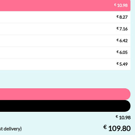
€
10.98
€
8.27
€
7.16
€
6.42
€
6.05
€
5.49
€
10.98
€
109.80
 delivery)