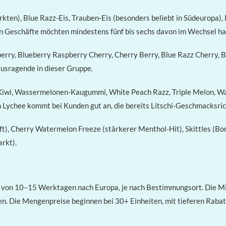
kten), Blue Razz-Eis, Trauben-Eis (besonders beliebt in Südeuropa), 
sten Geschäfte möchten mindestens fünf bis sechs davon im Wechsel h
erry, Blueberry Raspberry Cherry, Cherry Berry, Blue Razz Cherry, 
usragende in dieser Gruppe.
-Kiwi, Wassermelonen-Kaugummi, White Peach Razz, Triple Melon, Wat
n Lychee kommt bei Kunden gut an, die bereits Litschi-Geschmacksri
t), Cherry Watermelon Freeze (stärkerer Menthol-Hit), Skittles (Bo
rkt).
 von 10–15 Werktagen nach Europa, je nach Bestimmungsort. Die Mi
n. Die Mengenpreise beginnen bei 30+ Einheiten, mit tieferen Rabat
.