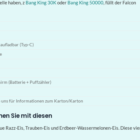
elle haben, z
Bang King 30K
oder
Bang King 50000
, füllt der Falcon
ufladbar (Typ-C)
e
hirm (Batterie + Puffzähler)
e uns für Informationen zum Karton/Karton
en Sie mit diesen
 Blue Razz-Eis, Trauben-Eis und Erdbeer-Wassermelonen-Eis. Diese v