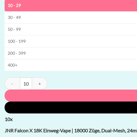
10 - 29
30 - 49
50 - 99
100 - 199
200 - 399
400+
JNR Falcon X 18K Einweg-Vape | 18000 Züge, Dual-Mesh, 24mL capac
10
x
JNR Falcon X 18K Einweg-Vape | 18000 Züge, Dual-Mesh, 24mL 