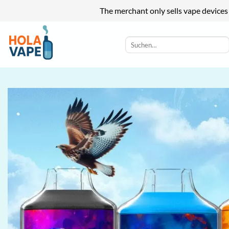
The merchant only sells vape devices
Zum
Inhalt
Suchen
nach:
springen