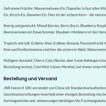
Gefrorene Früchte: Wassermelonen-Eis (Topseller in fast allen Mär
Eis, Kirsch-Eis, Bananen-Eis. Dies ist der sichere Kern – die mei
Beerig und gemischt: Mixed Berries, Berry Burst, Blueberry Raspb
Beerenaromen ein Dauerbrenner. Blaubeer-Himbeere ist das Hera
Tropisch und süß: Erdbeer-Kiwi, Erdbeer-Banane, Passionsfrucht
Kiwi und Dreifachmelone sind hier die sicherste Wahl. Watermelo
Mutigere Auswahl: Cherry Cola (Nische, aber treue Anhängerschaf
Bestellung testen), Cool Mint (reines Menthol, hat immer einen Ma
Bestellung und Versand
JNR Falcon X 18K versendet von China mit Standardvorlaufzeiten
Geschmacksrichtungen innerhalb einer einzigen Bestellung mische
Kartongewichte und -abmessungen benötigen Sie Frachtangebote