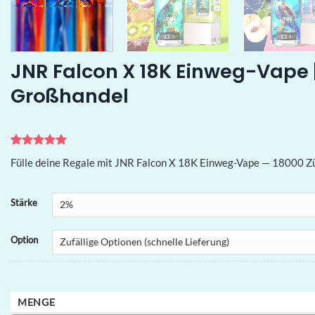
JNR Falcon X 18K Einweg-Vape 
Großhandel
Bewertet
2
Fülle deine Regale mit JNR Falcon X 18K Einweg-Vape — 18000 Züg
mit
5
von
5, basierend
auf
Kundenbewertungen
Stärke
Option
MENGE