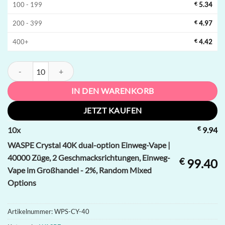
100 - 199
€
5.34
200 - 399
€
4.97
400+
€
4.42
WASPE Crystal 40K dual-option Einweg-Vape | 40000 Züge, 2 Gesch
IN DEN WARENKORB
JETZT KAUFEN
€
10
x
9.94
WASPE Crystal 40K dual-option Einweg-Vape |
40000 Züge, 2 Geschmacksrichtungen, Einweg-
€
99.40
Vape im Großhandel - 2%, Random Mixed
Options
Artikelnummer:
WPS-CY-40