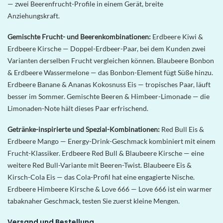
— zwei Beerenfrucht-Profile in einem Gerät, breite
Anziehungskraft.
Gemischte Frucht- und Beerenkombinationen:
Erdbeere Kiwi &
Erdbeere Kirsche — Doppel-Erdbeer-Paar, bei dem Kunden zwei
Varianten derselben Frucht vergleichen können. Blaubeere Bonbon
& Erdbeere Wassermelone — das Bonbon-Element fügt Süße hinzu.
Erdbeere Banane & Ananas Kokosnuss Eis — tropisches Paar, läuft
besser im Sommer. Gemischte Beeren & Himbeer-Limonade — die
Limonaden-Note hält dieses Paar erfrischend.
Getränke-inspirierte und Spezial-Kombinationen:
Red Bull Eis &
Erdbeere Mango — Energy-Drink-Geschmack kombiniert mit einem
Frucht-Klassiker. Erdbeere Red Bull & Blaubeere Kirsche — eine
weitere Red Bull-Variante mit Beeren-Twist. Blaubeere Eis &
Kirsch-Cola Eis — das Cola-Profil hat eine engagierte Nische.
Erdbeere Himbeere Kirsche & Love 666 — Love 666 ist ein warmer
tabaknaher Geschmack, testen Sie zuerst kleine Mengen.
Versand und Bestellung