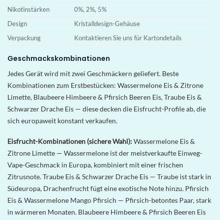
Nikotinstärken
0%, 2%, 5%
Design
Kristalldesign-Gehäuse
Verpackung
Kontaktieren Sie uns für Kartondetails
Geschmackskombinationen
Jedes Gerät wird mit zwei Geschmäckern geliefert. Beste
Kombinationen zum Erstbestücken: Wassermelone Eis & Zitrone
Limette, Blaubeere Himbeere & Pfirsich Beeren Eis, Traube Eis &
Schwarzer Drache Eis — diese decken die Eisfrucht-Profile ab, die
sich europaweit konstant verkaufen.
Eisfrucht-Kombinationen (sichere Wahl):
Wassermelone Eis &
Zitrone Limette — Wassermelone ist der meistverkaufte Einweg-
Vape-Geschmack in Europa, kombiniert mit einer frischen
Zitrusnote. Traube Eis & Schwarzer Drache Eis — Traube ist stark in
Südeuropa, Drachenfrucht fügt eine exotische Note hinzu. Pfirsich
Eis & Wassermelone Mango Pfirsich — Pfirsich-betontes Paar, stark
in wärmeren Monaten. Blaubeere Himbeere & Pfirsich Beeren Eis