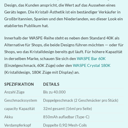
Design, das Kunden anspricht, die Wert auf das Aussehen eines
Geräts legen. Die Kristall-Ästhetik ist ein beständiger Verkäufer in
Großbritannien, Spanien und den Niederlanden, wo dieser Look ein
etabliertes Publikum hat.
Innerhalb der WASPE-Reihe steht es neben dem Standard 40K als
Alternative für Shops, die beide Designs führen möchten — oder für
Shops, wo das Kristalldesign bereits gut läuft. Für höhere Kapazität
in derselben Marke, schauen Sie sich den
WASPE Bar 60K
(Einzelgeschmack, 60K Züge) oder den
WASPE Crystal 180K
(Kristalldesign, 180K Züge mit Display) an.
SPEZIFIKATION
DETAILS
Anzahl Züge
Bis zu 40.000
Geschmackssystem
Doppelgeschmack (2 Geschmäcker pro Stück)
capacity Kapazität
32ml gesamt (16ml pro Seite)
Akku
850mAh aufladbar (Type-C)
Verdampferkopf
Doppelte 0,9Ω Mesh-Coils