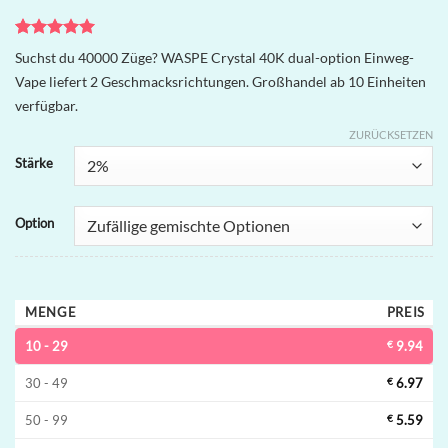
Bewertet
2
Suchst du 40000 Züge? WASPE Crystal 40K dual-option Einweg-
mit
5
von
Vape liefert 2 Geschmacksrichtungen. Großhandel ab 10 Einheiten
5, basierend
auf
verfügbar.
Kundenbewertungen
ZURÜCKSETZEN
Stärke
Option
MENGE
PREIS
10 - 29
€
9.94
30 - 49
€
6.97
50 - 99
€
5.59