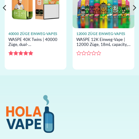
40000 ZÜGE EINWEG-VAPES
12000 ZÜGE EINWEG-VAPES
WASPE 40K Twins | 40000
WASPE 12K Einweg-Vape |
Züge, dual-
12000 Züge, 18mL capacity,
Geschmackswechsel, 36ml
Mesh-Coil, Einweg-Vape im
capacity, Dual-Mesh, Einweg-
Großhandel
Vape im Großhandel
Bewertet
Bewertet
mit
5
von
mit
5
0
von
5