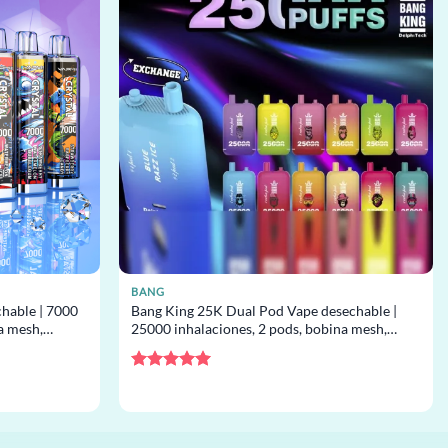
BANG
hable | 7000
Bang King 25K Dual Pod Vape desechable |
a mesh,
25000 inhalaciones, 2 pods, bobina mesh,
desechable al por mayor
Valorado
con
5
de 5