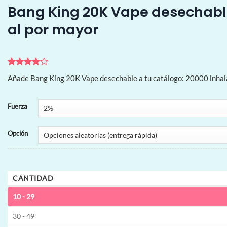
Bang King 20K Vape desechable
al por mayor
Valorado
2
Añade Bang King 20K Vape desechable a tu catálogo: 20000 inhalac
con
4
de
5 en
base a
valoraciones
Fuerza
de
clientes
Opción
CANTIDAD
10 - 29
30 - 49