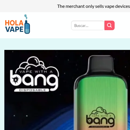
The merchant only sells vape devices
Saltar
al
Buscar
por:
contenido