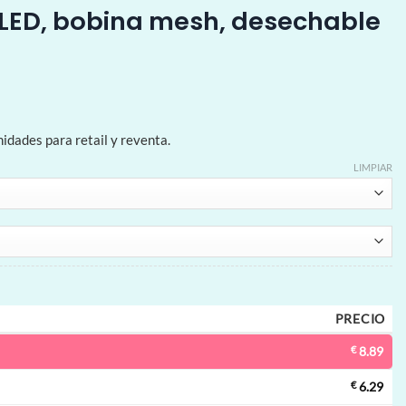
 LED, bobina mesh, desechable
dades para retail y reventa.
LIMPIAR
PRECIO
€
8.89
€
6.29