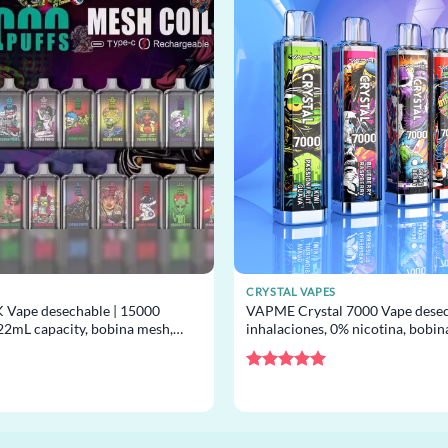
CRYSTAL VAPES
 Vape desechable | 15000
VAPME Crystal 7000 Vape desec
 22mL capacity, bobina mesh,
inhalaciones, 0% nicotina, bobin
 por mayor
desechable al por mayor
Valorado
con
5
de 5