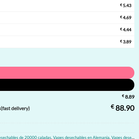
€
5.43
€
4.69
€
4.44
€
3.89
€
8.89
€
88.90
fast delivery)
esechables de 20000 caladas
,
Vapes desechables en Alemania
,
Vapes desechables en Austria