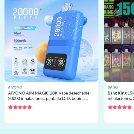
AIVONO
BANG
AIVONO AIM MAGIC 20K Vape desechable |
Bang King 15K
20000 inhalaciones, pantalla LCD, bobina
inhalaciones,
mesh, desechable al por mayor
desechable al
Valorado
Valorado
con
5
de 5
con
5
de 5