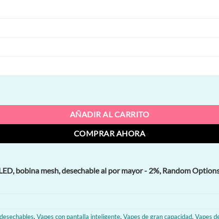
obina mesh, desechable al por mayor cantidad
AÑADIR AL CARRITO
COMPRAR AHORA
LED, bobina mesh, desechable al por mayor - 2%, Random Options(
 desechables
,
Vapes con pantalla inteligente
,
Vapes de gran capacidad
,
Vapes d