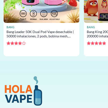
BANG
BANG
Bang Leader 50K Dual Pod Vape desechable |
Bang King 200
50000 inhalaciones, 2 pods, bobina mesh,
200000 inhalac
desechable al por mayor
desechable al
Valorado
Valorado
con
4
de
con
5
de 5
5