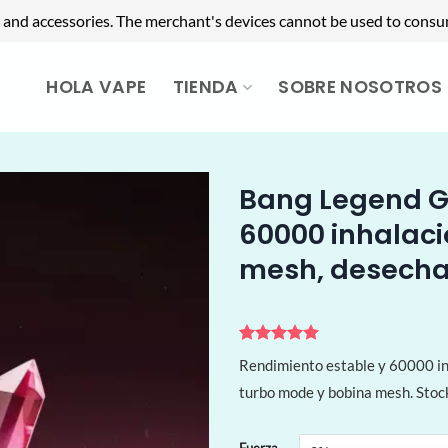
 and accessories. The merchant's devices cannot be used to consu
HOLA VAPE
TIENDA
SOBRE NOSOTROS
Bang Legend G
60000 inhalaci
mesh, desecha
Valorado
1
Rendimiento estable y 60000 i
con
5
de 5
en base a
turbo mode y bobina mesh. Stoc
valoración
de un
cliente