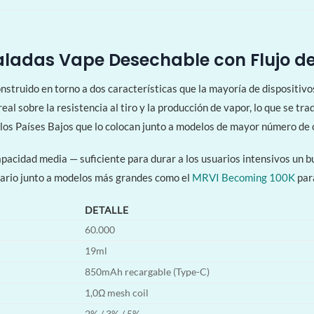
adas Vape Desechable con Flujo de 
truido en torno a dos características que la mayoría de dispositivos
real sobre la resistencia al tiro y la producción de vapor, lo que se 
 los Países Bajos que lo colocan junto a modelos de mayor número de
apacidad media — suficiente para durar a los usuarios intensivos un b
iario junto a modelos más grandes como el
MRVI Becoming 100K
par
DETALLE
60.000
19ml
850mAh recargable (Type-C)
1,0Ω mesh coil
2% / 3% / 5%