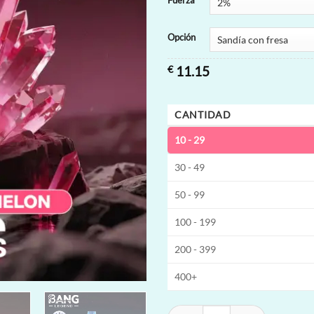
Fuerza
Opción
€
11.15
CANTIDAD
10 - 29
30 - 49
50 - 99
100 - 199
200 - 399
400+
Bang Legend Geek 60K Vape desech