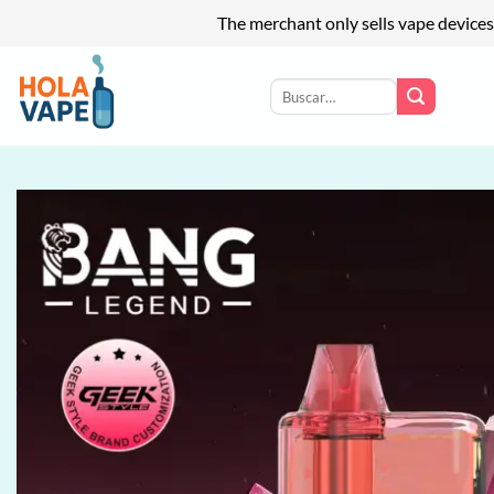
The merchant only sells vape devices
Saltar
al
Buscar
por:
contenido