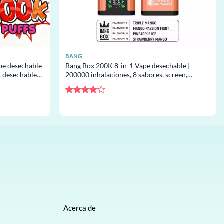
BANG
pe desechable
Bang Box 200K 8-in-1 Vape desechable |
, desechable
200000 inhalaciones, 8 sabores, screen,
desechable al por mayor
Valorado
con
4
de
5
Acerca de