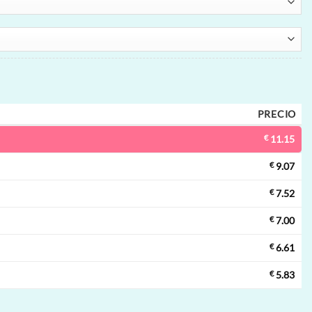
PRECIO
€
11.15
€
9.07
€
7.52
€
7.00
€
6.61
€
5.83
able | 60000 inhalaciones, turbo mode, bobina mesh, desechable al po