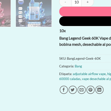
10
x
Bang Legend Geek 60K Vape de
bobina mesh, desechable al p
SKU:
BangLegend-Geek-60K
Categoría:
Bang
Etiqueta:
adjustable airflow vape
,
hi
60000 caladas
,
vape desechable al 