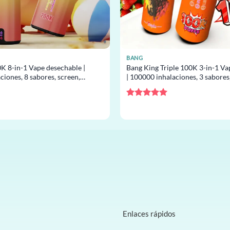
BANG
K 8-in-1 Vape desechable |
Bang King Triple 100K 3-in-1 Va
iones, 8 sabores, screen,
| 100000 inhalaciones, 3 sabores
 por mayor
al por mayor
Valorado
con
5
de 5
Enlaces rápidos