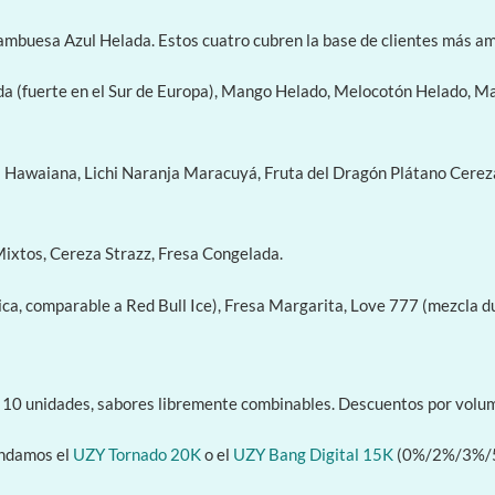
buesa Azul Helada. Estos cuatro cubren la base de clientes más am
a (fuerte en el Sur de Europa), Mango Helado, Melocotón Helado, M
a Hawaiana, Lichi Naranja Maracuyá, Fruta del Dragón Plátano Cere
ixtos, Cereza Strazz, Fresa Congelada.
tica, comparable a Red Bull Ice), Fresa Margarita, Love 777 (mezcla 
mo 10 unidades, sabores libremente combinables. Descuentos por vol
endamos el
UZY Tornado 20K
o el
UZY Bang Digital 15K
(0%/2%/3%/5%)