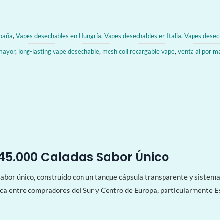
spaña
,
Vapes desechables en Hungría
,
Vapes desechables en Italia
,
Vapes desech
 mayor
,
long-lasting vape desechable
,
mesh coil recargable vape
,
venta al por m
45.000 Caladas Sabor Único
r único, construido con un tanque cápsula transparente y sistema m
ca entre compradores del Sur y Centro de Europa, particularmente E