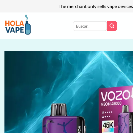
The merchant only sells vape devices
Saltar
al
Buscar
por:
contenido