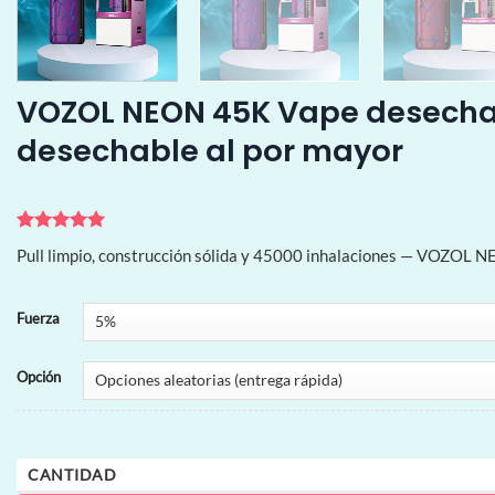
VOZOL NEON 45K Vape desechabl
desechable al por mayor
Valorado
1
Pull limpio, construcción sólida y 45000 inhalaciones — VOZOL N
con
5
de 5
en base a
valoración
de un
Fuerza
cliente
Opción
CANTIDAD