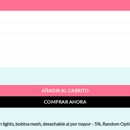
 bobina mesh, desechable al por mayor cantidad
AÑADIR AL CARRITO
COMPRAR AHORA
ights, bobina mesh, desechable al por mayor - 5%, Random Optio