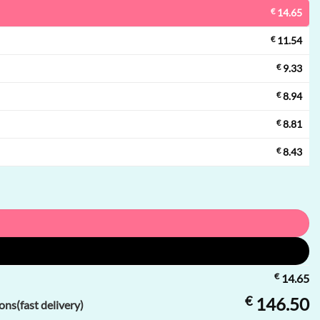
€
14.65
€
11.54
€
9.33
€
8.94
€
8.81
€
8.43
€
14.65
€
146.50
ns(fast delivery)