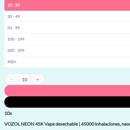
10 - 29
30 - 49
50 - 99
100 - 199
200 - 399
400+
VOZOL NEON 45K Vape desechable | 45000 inhalaciones, neon lights,
10
x
VOZOL NEON 45K Vape desechable | 45000 inhalaciones, neon l