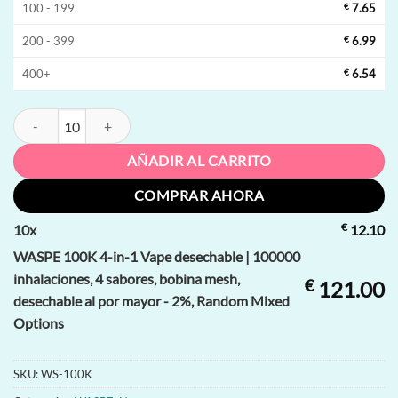
100 - 199
€
7.65
200 - 399
€
6.99
400+
€
6.54
WASPE 100K 4-in-1 Vape desechable | 100000 inhalaciones, 4 sabores
AÑADIR AL CARRITO
COMPRAR AHORA
€
10
x
12.10
WASPE 100K 4-in-1 Vape desechable | 100000
inhalaciones, 4 sabores, bobina mesh,
€
121.00
desechable al por mayor - 2%, Random Mixed
Options
SKU:
WS-100K