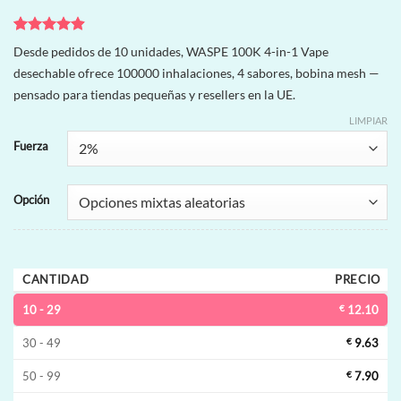
Valorado
8
Desde pedidos de 10 unidades, WASPE 100K 4-in-1 Vape
con
4.88
desechable ofrece 100000 inhalaciones, 4 sabores, bobina mesh —
de 5 en
base a
pensado para tiendas pequeñas y resellers en la UE.
valoraciones
de clientes
LIMPIAR
Fuerza
Opción
CANTIDAD
PRECIO
10 - 29
€
12.10
30 - 49
€
9.63
50 - 99
€
7.90