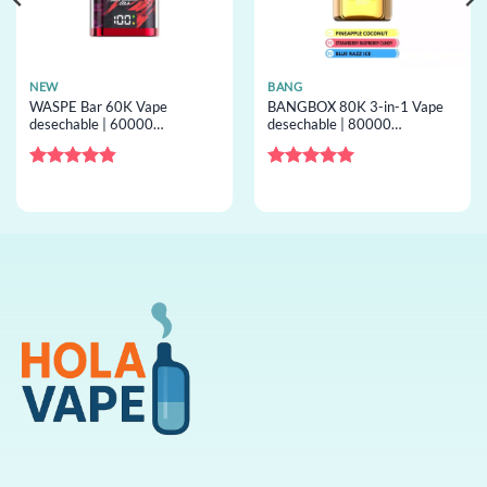
NEW
BANG
WASPE Bar 60K Vape
BANGBOX 80K 3-in-1 Vape
desechable | 60000
desechable | 80000
inhalaciones, 55mL, doble
inhalaciones, 3 sabores,
mesh, EU warehouse,
bobina mesh, desechable al
desechable al por mayor
por mayor
Valorado
Valorado
con
4.8
de
con
5
de 5
5