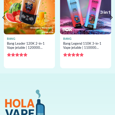
BANG
BANG
Bang Leader 120K 2-in-1
Bang Legend 110K 3-in-1
Vape jetable | 120000
Vape jetable | 110000
bouffées, 2 saveurs,
bouffées, 3 saveurs,
résistance mesh, vape jetable
résistance mesh, vape jetable
en gros
en gros
Note
5
sur
Note
5
sur
5
5