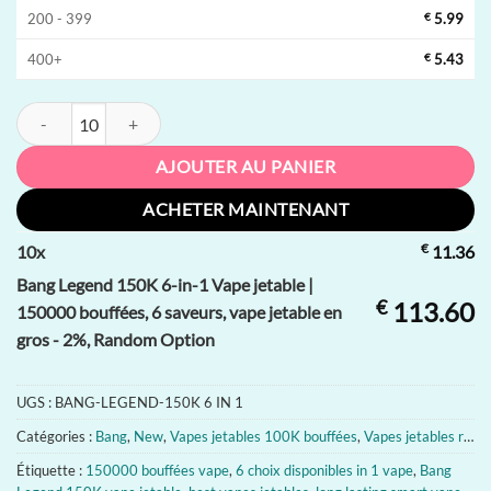
200 - 399
€
5.99
400+
€
5.43
quantité de Bang Legend 150K 6-in-1 Vape jetable | 150000 bouffées, 6
AJOUTER AU PANIER
ACHETER MAINTENANT
€
10
x
11.36
Bang Legend 150K 6-in-1 Vape jetable |
€
113.60
150000 bouffées, 6 saveurs, vape jetable en
gros - 2%, Random Option
UGS :
BANG-LEGEND-150K 6 IN 1
Catégories :
Bang
,
New
,
Vapes jetables 100K bouffées
,
Vapes jetables rechargeables pas chères
Étiquette :
150000 bouffées vape
,
6 choix disponibles in 1 vape
,
Bang