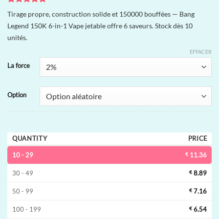
Noté
4
5
sur
Tirage propre, construction solide et 150000 bouffées — Bang
5 basé sur
Legend 150K 6-in-1 Vape jetable offre 6 saveurs. Stock dès 10
notations
client
unités.
EFFACER
La force
Option
QUANTITY
PRICE
10 - 29
€
11.36
30 - 49
€
8.89
50 - 99
€
7.16
100 - 199
€
6.54