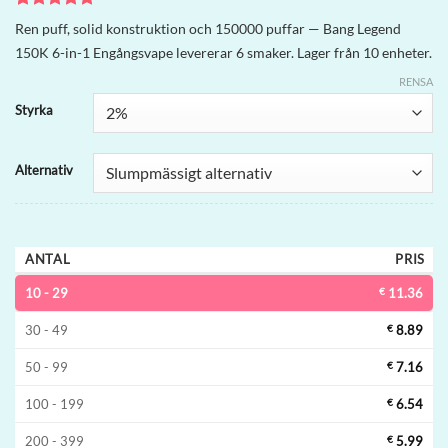
Betygsatt
4
5
Ren puff, solid konstruktion och 150000 puffar — Bang Legend
av 5
150K 6-in-1 Engångsvape levererar 6 smaker. Lager från 10 enheter.
baserat på
kundrecensioner
RENSA
Styrka
Alternativ
ANTAL
PRIS
10 - 29
€
11.36
30 - 49
€
8.89
50 - 99
€
7.16
100 - 199
€
6.54
200 - 399
€
5.99