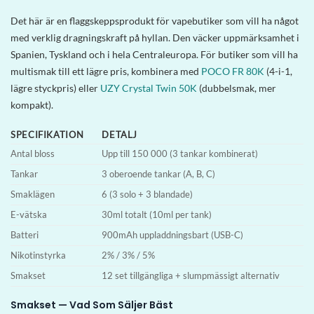
Det här är en flaggskeppsprodukt för vapebutiker som vill ha något
med verklig dragningskraft på hyllan. Den väcker uppmärksamhet i
Spanien, Tyskland och i hela Centraleuropa. För butiker som vill ha
multismak till ett lägre pris, kombinera med
POCO FR 80K
(4-i-1,
lägre styckpris) eller
UZY Crystal Twin 50K
(dubbelsmak, mer
kompakt).
SPECIFIKATION
DETALJ
Antal bloss
Upp till 150 000 (3 tankar kombinerat)
Tankar
3 oberoende tankar (A, B, C)
Smaklägen
6 (3 solo + 3 blandade)
E-vätska
30ml totalt (10ml per tank)
Batteri
900mAh uppladdningsbart (USB-C)
Nikotinstyrka
2% / 3% / 5%
Smakset
12 set tillgängliga + slumpmässigt alternativ
Smakset — Vad Som Säljer Bäst