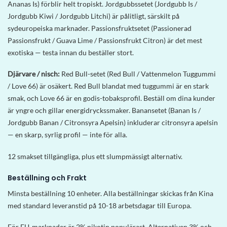
Ananas Is) förblir helt tropiskt. Jordgubbssetet (Jordgubb Is /
Jordgubb Kiwi / Jordgubb Litchi) är pålitligt, särskilt på
sydeuropeiska marknader. Passionsfruktsetet (Passionerad
Passionsfrukt / Guava Lime / Passionsfrukt Citron) är det mest
exotiska — testa innan du beställer stort.
Djärvare / nisch:
Red Bull-setet (Red Bull / Vattenmelon Tuggummi
/ Love 66) är osäkert. Red Bull blandat med tuggummi är en stark
smak, och Love 66 är en godis-tobaksprofil. Beställ om dina kunder
är yngre och gillar energidryckssmaker. Banansetet (Banan Is /
Jordgubb Banan / Citronsyra Apelsin) inkluderar citronsyra apelsin
— en skarp, syrlig profil — inte för alla.
12 smakset tillgängliga, plus ett slumpmässigt alternativ.
Beställning och Frakt
Minsta beställning 10 enheter. Alla beställningar skickas från Kina
med standard leveranstid på 10-18 arbetsdagar till Europa.
För EU-marknader är 2% nikotin populärast. Alternativen 3% och