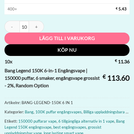
400+
€
5.43
Bang Legend 150K 6-in-1 Engångsvape | 150000 puffar, 6 smaker, eng
LÄGG TILL I VARUKORG
KÖP NU
€
10
x
11.36
Bang Legend 150K 6-in-1 Engångsvape |
€
113.60
150000 puffar, 6 smaker, engångsvape grossist
- 2%, Random Option
Artikelnr:
BANG-LEGEND-150K 6 IN 1
Kategorier:
Bang
,
100K puffar engångsvapes
,
Billiga uppladdningsbara engångsvapes
Etikett:
150000 puffarar vape
,
6 tillgängliga alternativ in 1 vape
,
Bang
Legend 150K engångsvape
,
best engångsvapes
,
grossist
uppladdningsbar vape
,
long lasting smart vape