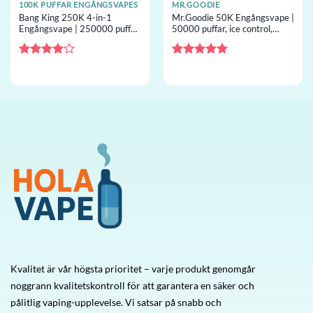
100K PUFFAR ENGÅNGSVAPES
MR.GOODIE
Bang King 250K 4-in-1
Mr.Goodie 50K Engångsvape |
Engångsvape | 250000 puffar,
50000 puffar, ice control,
4 smaker, screen,
mesh-coil, engångsvape
engångsvape grossist
grossist
Betygsatt
Betygsatt
5
4
av 5
av 5
Kvalitet är vår högsta prioritet – varje produkt genomgår
noggrann kvalitetskontroll för att garantera en säker och
pålitlig vaping-upplevelse. Vi satsar på snabb och