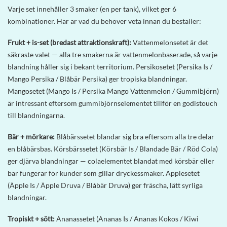
Varje set innehåller 3 smaker (en per tank), vilket ger 6
kombinationer. Här är vad du behöver veta innan du beställer:
Frukt + is-set (bredast attraktionskraft):
Vattenmelonsetet är det
säkraste valet — alla tre smakerna är vattenmelonbaserade, så varje
blandning håller sig i bekant territorium. Persikosetet (Persika Is /
Mango Persika / Blåbär Persika) ger tropiska blandningar.
Mangosetet (Mango Is / Persika Mango Vattenmelon / Gummibjörn)
är intressant eftersom gummibjörnselementet tillför en godistouch
till blandningarna.
Bär + mörkare:
Blåbärssetet blandar sig bra eftersom alla tre delar
en blåbärsbas. Körsbärssetet (Körsbär Is / Blandade Bär / Röd Cola)
ger djärva blandningar — colaelementet blandat med körsbär eller
bär fungerar för kunder som gillar dryckessmaker. Äpplesetet
(Äpple Is / Äpple Druva / Blåbär Druva) ger fräscha, lätt syrliga
blandningar.
Tropiskt + sött:
Ananassetet (Ananas Is / Ananas Kokos / Kiwi