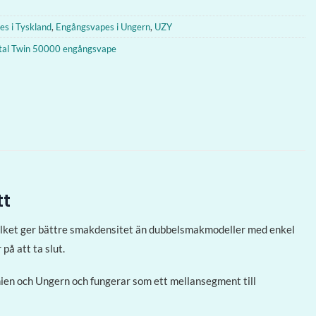
s i Tyskland
,
Engångsvapes i Ungern
,
UZY
tal Twin 50000 engångsvape
tt
vilket ger bättre smakdensitet än dubbelsmakmodeller med enkel
på att ta slut.
panien och Ungern och fungerar som ett mellansegment till