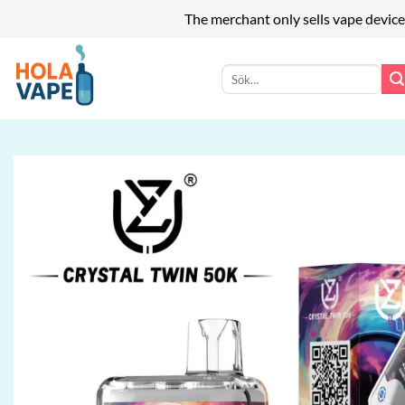
The merchant only sells vape device
Skip
to
Sök
efter:
content