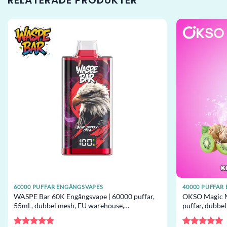
RELATERADE PRODUKTER
60000 PUFFAR ENGÅNGSVAPES
40000 PUFFAR
WASPE Bar 60K Engångsvape | 60000 puffar,
OKSO Magic M
55mL, dubbel mesh, EU warehouse,
puffar, dubbe
engångsvape grossist
grossist