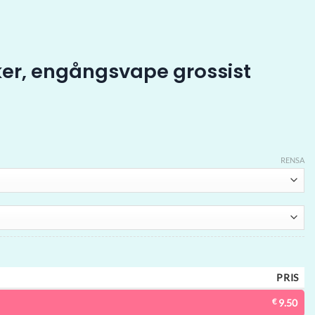
ker, engångsvape grossist
RENSA
PRIS
€
9.50