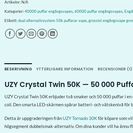
Artikelnr:
N/A
Kategorier:
40000 puffar engångsvapes
,
60000 puffar engångsvapes
,
Engå
Etikett:
dual alternativsystem 50k puffarar vape
,
grossist engångsvape gros
BESKRIVNING
YTTERLIGARE INFORMATION
RECENSIONER (1)
UZY Crystal Twin 50K — 50 000 Puf
UZY Crystal Twin 50K erbjuder två smaker och 50 000 puffar i en 
coil. Den smarta LED-skärmen spårar batteri- och vätskenivå för bå
Detta är uppgraderingen från
UZY Tornado 30K
för köpare som vil
högsegment dubbelsmak-alternativ. Om dina kunder vill ha ännu f