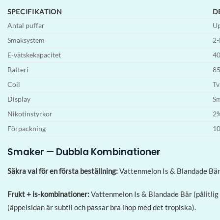
SPECIFIKATION
D
Antal puffar
Up
Smaksystem
2-
E-vätskekapacitet
40
Batteri
85
Coil
Tv
Display
Sm
Nikotinstyrkor
2%
Förpackning
10
Smaker — Dubbla Kombinationer
Säkra val för en första beställning:
Vattenmelon Is & Blandade Bär,
Frukt + is-kombinationer:
Vattenmelon Is & Blandade Bär (pålitlig
(äppelsidan är subtil och passar bra ihop med det tropiska).