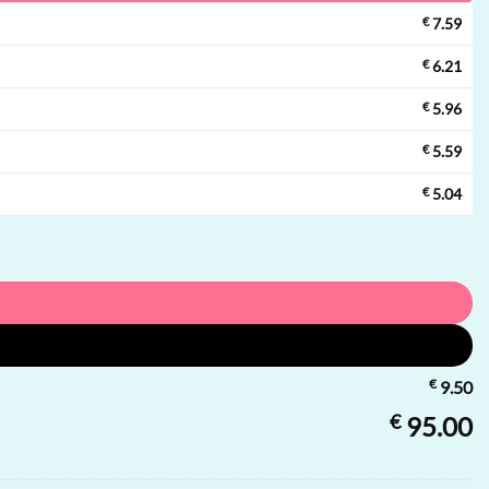
€
7.59
€
6.21
€
5.96
€
5.59
€
5.04
€
9.50
€
95.00