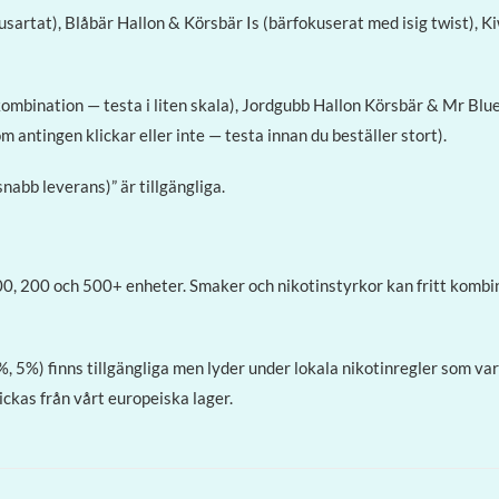
sartat), Blåbär Hallon & Körsbär Is (bärfokuserat med isig twist), Ki
bination — testa i liten skala), Jordgubb Hallon Körsbär & Mr Blue (
antingen klickar eller inte — testa innan du beställer stort).
abb leverans)” är tillgängliga.
00, 200 och 500+ enheter. Smaker och nikotinstyrkor kan fritt kombine
 5%) finns tillgängliga men lyder under lokala nikotinregler som var
ckas från vårt europeiska lager.