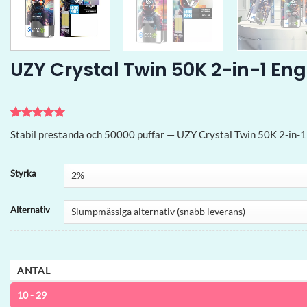
UZY Crystal Twin 50K 2-in-1 En
Betygsatt
1
5
Stabil prestanda och 50000 puffar — UZY Crystal Twin 50K 2-in-1
av 5
baserat på
kundrecension
Styrka
Alternativ
ANTAL
10 - 29