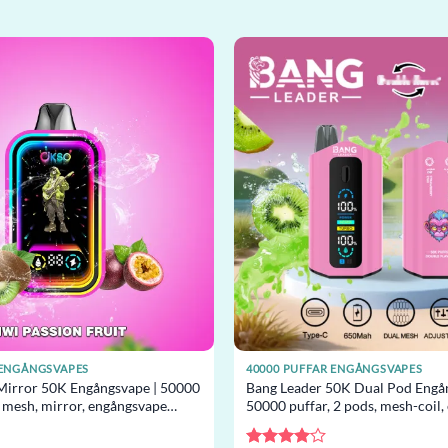
 ENGÅNGSVAPES
40000 PUFFAR ENGÅNGSVAPES
irror 50K Engångsvape | 50000
Bang Leader 50K Dual Pod Engån
l mesh, mirror, engångsvape
50000 puffar, 2 pods, mesh-coil
grossist