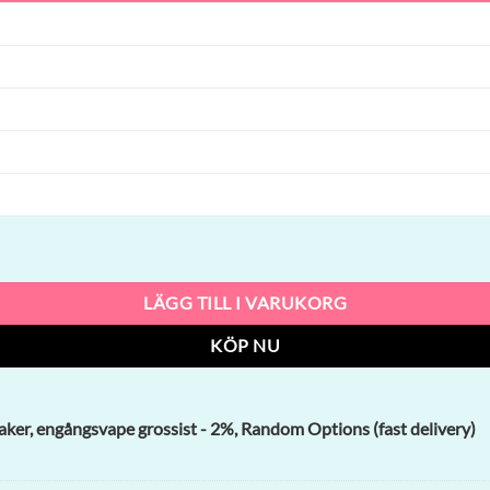
ngångsvape grossist mängd
LÄGG TILL I VARUKORG
KÖP NU
ker, engångsvape grossist - 2%, Random Options (fast delivery)