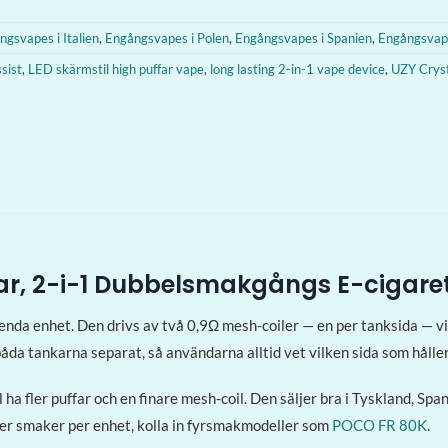
ngsvapes i Italien
,
Engångsvapes i Polen
,
Engångsvapes i Spanien
,
Engångsvape
sist
,
LED skärmstil high puffar vape
,
long lasting 2-in-1 vape device
,
UZY Crys
far, 2-i-1 Dubbelsmakgångs E-cigare
enda enhet. Den drivs av två 0,9Ω mesh-coiler — en per tanksida — 
da tankarna separat, så användarna alltid vet vilken sida som håller 
l ha fler puffar och en finare mesh-coil. Den säljer bra i Tyskland, S
ler smaker per enhet, kolla in fyrsmakmodeller som
POCO FR 80K
.