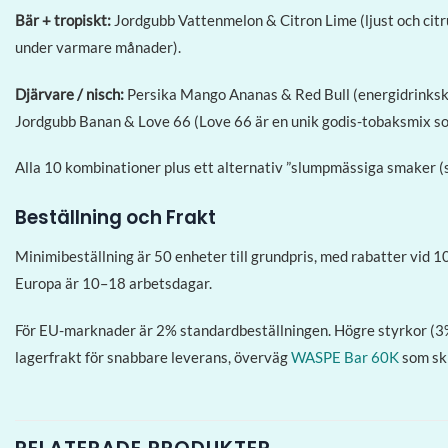
Bär + tropiskt:
Jordgubb Vattenmelon & Citron Lime (ljust och citru
under varmare månader).
Djärvare / nisch:
Persika Mango Ananas & Red Bull (energidrinkskom
Jordgubb Banan & Love 66 (Love 66 är en unik godis-tobaksmix som 
Alla 10 kombinationer plus ett alternativ ”slumpmässiga smaker (sn
Beställning och Frakt
Minimibeställning är 50 enheter till grundpris, med rabatter vid 1
Europa är 10–18 arbetsdagar.
För EU-marknader är 2% standardbeställningen. Högre styrkor (3%,
lagerfrakt för snabbare leverans, överväg
WASPE Bar 60K
som ski