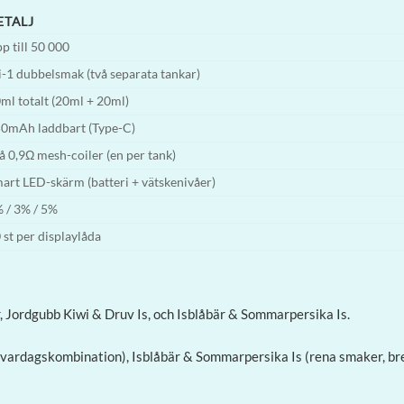
ETALJ
p till 50 000
i-1 dubbelsmak (två separata tankar)
ml totalt (20ml + 20ml)
0mAh laddbart (Type-C)
å 0,9Ω mesh-coiler (en per tank)
art LED-skärm (batteri + vätskenivåer)
 / 3% / 5%
 st per displaylåda
 Jordgubb Kiwi & Druv Is, och Isblåbär & Sommarpersika Is.
 vardagskombination), Isblåbär & Sommarpersika Is (rena smaker, br