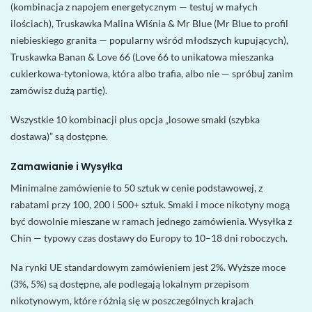
(kombinacja z napojem energetycznym — testuj w małych
ilościach), Truskawka Malina Wiśnia & Mr Blue (Mr Blue to profil
niebieskiego granita — popularny wśród młodszych kupujących),
Truskawka Banan & Love 66 (Love 66 to unikatowa mieszanka
cukierkowa-tytoniowa, która albo trafia, albo nie — spróbuj zanim
zamówisz dużą partię).
Wszystkie 10 kombinacji plus opcja „losowe smaki (szybka
dostawa)” są dostępne.
Zamawianie i Wysyłka
Minimalne zamówienie to 50 sztuk w cenie podstawowej, z
rabatami przy 100, 200 i 500+ sztuk. Smaki i moce nikotyny mogą
być dowolnie mieszane w ramach jednego zamówienia. Wysyłka z
Chin — typowy czas dostawy do Europy to 10–18 dni roboczych.
Na rynki UE standardowym zamówieniem jest 2%. Wyższe moce
(3%, 5%) są dostępne, ale podlegają lokalnym przepisom
nikotynowym, które różnią się w poszczególnych krajach