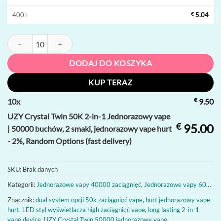
400+
€
5.04
ilość UZY Crystal Twin 50K 2-in-1 Jednorazowy vape | 50000 buchów,
DODAJ DO KOSZYKA
KUP TERAZ
€
10
x
9.50
UZY Crystal Twin 50K 2-in-1 Jednorazowy vape
€
95.00
| 50000 buchów, 2 smaki, jednorazowy vape hurt
- 2%, Random Options (fast delivery)
SKU:
Brak danych
Kategorii:
Jednorazowe vapy 40000 zaciągnięć
,
Jednorazowe vapy 60000 zaciągnięć
Znacznik:
dual system opcji 50k zaciągnięć vape
,
hurt jednorazowy vape
hurt
,
LED styl wyświetlacza high zaciągnięć vape
,
long lasting 2-in-1
vape device
,
UZY Crystal Twin 50000 jednorazowy vape