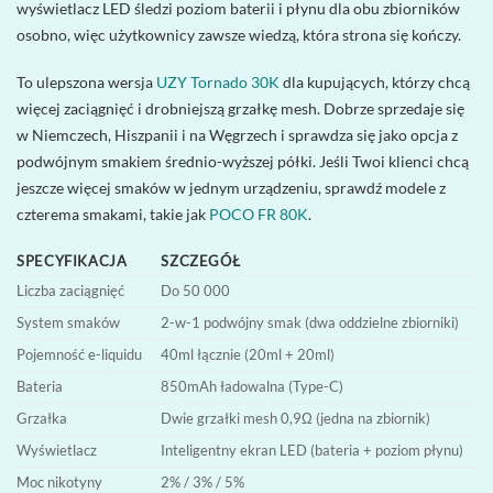
wyświetlacz LED śledzi poziom baterii i płynu dla obu zbiorników
osobno, więc użytkownicy zawsze wiedzą, która strona się kończy.
To ulepszona wersja
UZY Tornado 30K
dla kupujących, którzy chcą
więcej zaciągnięć i drobniejszą grzałkę mesh. Dobrze sprzedaje się
w Niemczech, Hiszpanii i na Węgrzech i sprawdza się jako opcja z
podwójnym smakiem średnio-wyższej półki. Jeśli Twoi klienci chcą
jeszcze więcej smaków w jednym urządzeniu, sprawdź modele z
czterema smakami, takie jak
POCO FR 80K
.
SPECYFIKACJA
SZCZEGÓŁ
Liczba zaciągnięć
Do 50 000
System smaków
2-w-1 podwójny smak (dwa oddzielne zbiorniki)
Pojemność e-liquidu
40ml łącznie (20ml + 20ml)
Bateria
850mAh ładowalna (Type-C)
Grzałka
Dwie grzałki mesh 0,9Ω (jedna na zbiornik)
Wyświetlacz
Inteligentny ekran LED (bateria + poziom płynu)
Moc nikotyny
2% / 3% / 5%