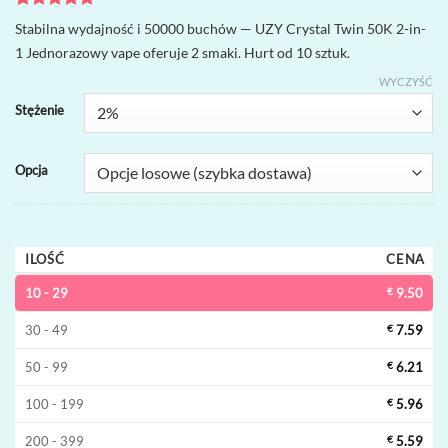
Oceniony
1
5
Stabilna wydajność i 50000 buchów — UZY Crystal Twin 50K 2-in-
na 5 na
1 Jednorazowy vape oferuje 2 smaki. Hurt od 10 sztuk.
podstawie
oceny
WYCZYŚĆ
klienta
Stężenie
Opcja
ILOŚĆ
CENA
10 - 29
€
9.50
30 - 49
€
7.59
50 - 99
€
6.21
100 - 199
€
5.96
200 - 399
€
5.59