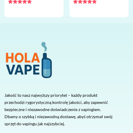
jednorazowy vape hurt
mesh, jednorazowy vape hurt
Oceniono
5
Oceniono
5
na 5
na 5
Jakość to nasz najwyższy priorytet – każdy produkt
przechodzi rygorystyczną kontrolę jakości, aby zapewnić
bezpieczne i niezawodne doświadczenie z vapingiem.
Dbamy o szybką i niezawodną dostawę, abyś otrzymał swój
sprzęt do vapingu jak najszybciej.