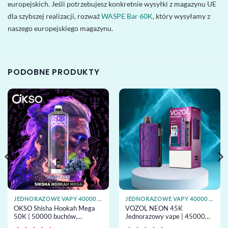
europejskich. Jeśli potrzebujesz konkretnie wysyłki z magazynu UE
dla szybszej realizacji, rozważ
WASPE Bar 60K
, który wysyłamy z
naszego europejskiego magazynu.
PODOBNE PRODUKTY
JEDNORAZOWE VAPY 40000 ZACIĄGNIĘĆ
JEDNORAZOWE VAPY 40000 ZACIĄGNIĘĆ
OKSO Shisha Hookah Mega
VOZOL NEON 45K
50K | 50000 buchów,
Jednorazowy vape | 45000
potrójny mesh, shisha airflow,
buchów, neon lights, grzałka