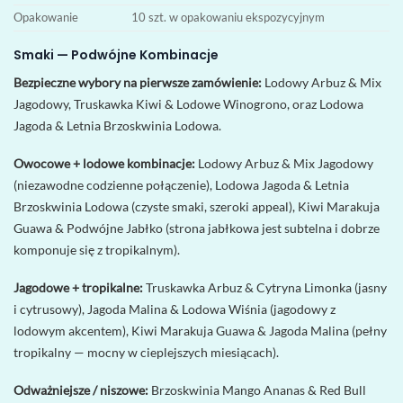
Opakowanie
10 szt. w opakowaniu ekspozycyjnym
Smaki — Podwójne Kombinacje
Bezpieczne wybory na pierwsze zamówienie:
Lodowy Arbuz & Mix
Jagodowy, Truskawka Kiwi & Lodowe Winogrono, oraz Lodowa
Jagoda & Letnia Brzoskwinia Lodowa.
Owocowe + lodowe kombinacje:
Lodowy Arbuz & Mix Jagodowy
(niezawodne codzienne połączenie), Lodowa Jagoda & Letnia
Brzoskwinia Lodowa (czyste smaki, szeroki appeal), Kiwi Marakuja
Guawa & Podwójne Jabłko (strona jabłkowa jest subtelna i dobrze
komponuje się z tropikalnym).
Jagodowe + tropikalne:
Truskawka Arbuz & Cytryna Limonka (jasny
i cytrusowy), Jagoda Malina & Lodowa Wiśnia (jagodowy z
lodowym akcentem), Kiwi Marakuja Guawa & Jagoda Malina (pełny
tropikalny — mocny w cieplejszych miesiącach).
Odważniejsze / niszowe:
Brzoskwinia Mango Ananas & Red Bull