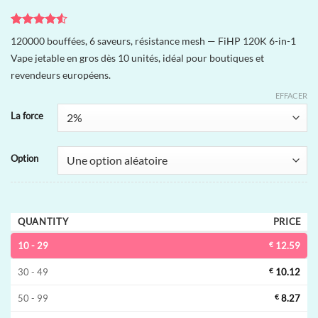
Noté
4
4.5
120000 bouffées, 6 saveurs, résistance mesh — FiHP 120K 6-in-1
sur 5 basé
Vape jetable en gros dès 10 unités, idéal pour boutiques et
sur
notations
revendeurs européens.
client
EFFACER
La force
Option
QUANTITY
PRICE
10 - 29
€
12.59
30 - 49
€
10.12
50 - 99
€
8.27