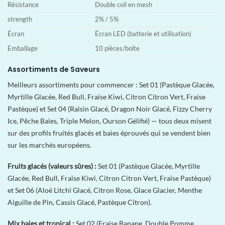
Résistance
Double coil en mesh
strength
2% / 5%
Écran
Écran LED (batterie et utilisation)
Emballage
10 pièces/boîte
Assortiments de Saveurs
Meilleurs assortiments pour commencer : Set 01 (Pastèque Glacée,
Myrtille Glacée, Red Bull, Fraise Kiwi, Citron Citron Vert, Fraise
Pastèque) et Set 04 (Raisin Glacé, Dragon Noir Glacé, Fizzy Cherry
Ice, Pêche Baies, Triple Melon, Ourson Gélifié) — tous deux misent
sur des profils fruités glacés et baies éprouvés qui se vendent bien
sur les marchés européens.
Fruits glacés (valeurs sûres) :
Set 01 (Pastèque Glacée, Myrtille
Glacée, Red Bull, Fraise Kiwi, Citron Citron Vert, Fraise Pastèque)
et Set 06 (Aloé Litchi Glacé, Citron Rose, Glace Glacier, Menthe
Aiguille de Pin, Cassis Glacé, Pastèque Citron).
Mix baies et tropical :
Set 02 (Fraise Banane, Double Pomme,