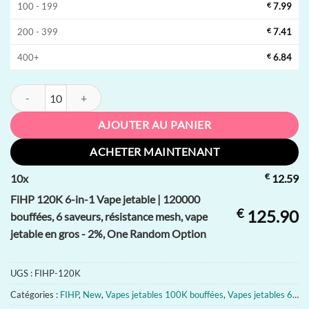
100 - 199
€
7.99
200 - 399
€
7.41
400+
€
6.84
quantité de FiHP 120K 6-in-1 Vape jetable | 120000 bouffées, 6 saveurs
AJOUTER AU PANIER
ACHETER MAINTENANT
€
10
x
12.59
FiHP 120K 6-in-1 Vape jetable | 120000
€
125.90
bouffées, 6 saveurs, résistance mesh, vape
jetable en gros - 2%, One Random Option
UGS :
FIHP-120K
Catégories :
FIHP
,
New
,
Vapes jetables 100K bouffées
,
Vapes jetables 60000 bouffées