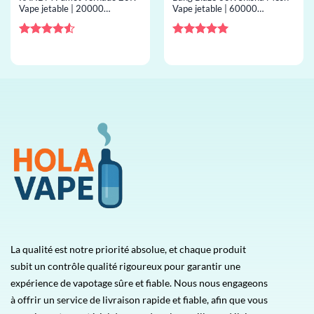
Vape jetable | 20000
Vape jetable | 60000
bouffées, 39 saveurs,
bouffées, shisha airflow, vape
résistance mesh, vape jetable
jetable en gros
en gros
Note
4.5
Note
5
sur
sur 5
5
La qualité est notre priorité absolue, et chaque produit
subit un contrôle qualité rigoureux pour garantir une
expérience de vapotage sûre et fiable. Nous nous engageons
à offrir un service de livraison rapide et fiable, afin que vous