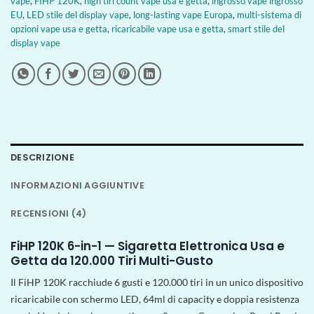
vape
,
FIHP 120K
,
high tiri count vape usa e getta
,
ingrosso vape ingrosso
EU
,
LED stile del display vape
,
long-lasting vape Europa
,
multi-sistema di
opzioni vape usa e getta
,
ricaricabile vape usa e getta
,
smart stile del
display vape
DESCRIZIONE
INFORMAZIONI AGGIUNTIVE
RECENSIONI (4)
FiHP 120K 6-in-1 — Sigaretta Elettronica Usa e
Getta da 120.000 Tiri Multi-Gusto
Il FiHP 120K racchiude 6 gusti e 120.000 tiri in un unico dispositivo
ricaricabile con schermo LED, 64ml di capacity e doppia resistenza