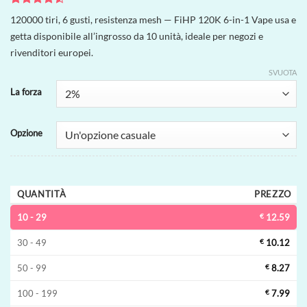
Valutato
4
120000 tiri, 6 gusti, resistenza mesh — FiHP 120K 6-in-1 Vape usa e
4.5
su 5
getta disponibile all’ingrosso da 10 unità, ideale per negozi e
su base di
recensioni
rivenditori europei.
SVUOTA
La forza
Opzione
QUANTITÀ
PREZZO
10 - 29
€
12.59
30 - 49
€
10.12
50 - 99
€
8.27
100 - 199
€
7.99