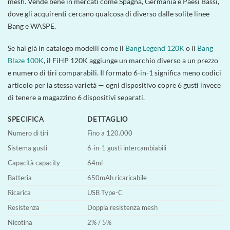
mesh. Vende bene in mercati come Spagna, Germania e Paesi Bassi,
dove gli acquirenti cercano qualcosa di diverso dalle solite linee
Bang e WASPE.
Se hai già in catalogo modelli come il
Bang Legend 120K
o il
Bang
Blaze 100K
, il FiHP 120K aggiunge un marchio diverso a un prezzo
e numero di tiri comparabili. Il formato 6-in-1 significa meno codici
articolo per la stessa varietà — ogni dispositivo copre 6 gusti invece
di tenere a magazzino 6 dispositivi separati.
SPECIFICA
DETTAGLIO
Numero di tiri
Fino a 120.000
Sistema gusti
6-in-1 gusti intercambiabili
Capacità capacity
64ml
Batteria
650mAh ricaricabile
Ricarica
USB Type-C
Resistenza
Doppia resistenza mesh
Nicotina
2% / 5%