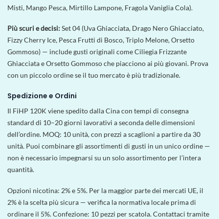
Misti, Mango Pesca, Mirtillo Lampone, Fragola Vaniglia Cola).
Più scuri e decisi:
Set 04 (Uva Ghiacciata, Drago Nero Ghiacciato,
Fizzy Cherry Ice, Pesca Frutti di Bosco, Triplo Melone, Orsetto
Gommoso) — include gusti originali come Ciliegia Frizzante
Ghiacciata e Orsetto Gommoso che piacciono ai più giovani. Prova
con un piccolo ordine se il tuo mercato è più tradizionale.
Spedizione e Ordini
Il FiHP 120K viene spedito dalla Cina con tempi di consegna
standard di 10–20 giorni lavorativi a seconda delle dimensioni
dell’ordine. MOQ: 10 unità, con prezzi a scaglioni a partire da 30
unità. Puoi combinare gli assortimenti di gusti in un unico ordine —
non è necessario impegnarsi su un solo assortimento per l’intera
quantità.
Opzioni nicotina: 2% e 5%. Per la maggior parte dei mercati UE, il
2% è la scelta più sicura — verifica la normativa locale prima di
ordinare il 5%. Confezione: 10 pezzi per scatola. Contattaci tramite