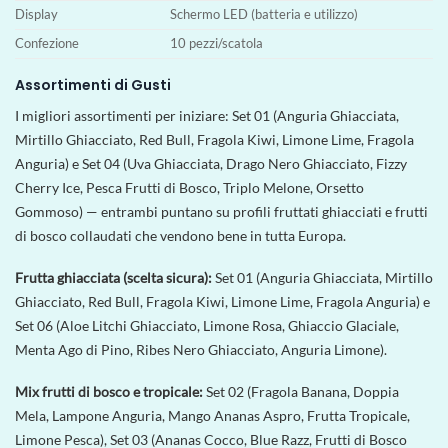
Display
Schermo LED (batteria e utilizzo)
Confezione
10 pezzi/scatola
Assortimenti di Gusti
I migliori assortimenti per iniziare: Set 01 (Anguria Ghiacciata,
Mirtillo Ghiacciato, Red Bull, Fragola Kiwi, Limone Lime, Fragola
Anguria) e Set 04 (Uva Ghiacciata, Drago Nero Ghiacciato, Fizzy
Cherry Ice, Pesca Frutti di Bosco, Triplo Melone, Orsetto
Gommoso) — entrambi puntano su profili fruttati ghiacciati e frutti
di bosco collaudati che vendono bene in tutta Europa.
Frutta ghiacciata (scelta sicura):
Set 01 (Anguria Ghiacciata, Mirtillo
Ghiacciato, Red Bull, Fragola Kiwi, Limone Lime, Fragola Anguria) e
Set 06 (Aloe Litchi Ghiacciato, Limone Rosa, Ghiaccio Glaciale,
Menta Ago di Pino, Ribes Nero Ghiacciato, Anguria Limone).
Mix frutti di bosco e tropicale:
Set 02 (Fragola Banana, Doppia
Mela, Lampone Anguria, Mango Ananas Aspro, Frutta Tropicale,
Limone Pesca), Set 03 (Ananas Cocco, Blue Razz, Frutti di Bosco