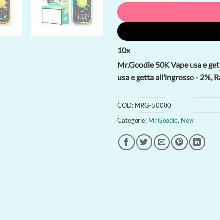
10
x
Mr.Goodie 50K Vape usa e getta
usa e getta all'ingrosso - 2%
COD:
MRG-50000
Categorie:
Mr.Goodie
,
New