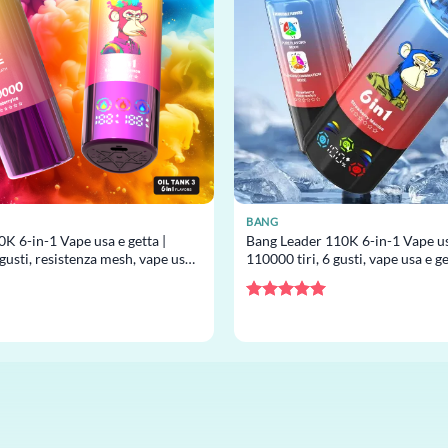
BANG
K 6-in-1 Vape usa e getta |
Bang Leader 110K 6-in-1 Vape usa
 gusti, resistenza mesh, vape usa
110000 tiri, 6 gusti, vape usa e g
rosso
all’ingrosso
Valutato
5
su 5