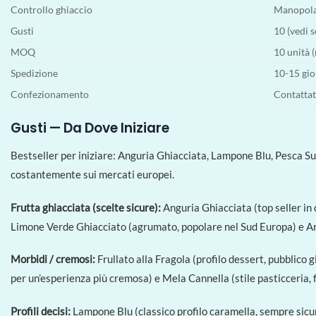
Controllo ghiaccio
Manopola a
Gusti
10 (vedi s
MOQ
10 unità (
Spedizione
10-15 gio
Confezionamento
Contattat
Gusti — Da Dove Iniziare
Bestseller per iniziare: Anguria Ghiacciata, Lampone Blu, Pesca Su
costantemente sui mercati europei.
Frutta ghiacciata (scelte sicure):
Anguria Ghiacciata (top seller in
Limone Verde Ghiacciato (agrumato, popolare nel Sud Europa) e Ar
Morbidi / cremosi:
Frullato alla Fragola (profilo dessert, pubblico 
per un’esperienza più cremosa) e Mela Cannella (stile pasticceria, 
Profili decisi:
Lampone Blu (classico profilo caramella, sempre sicuro