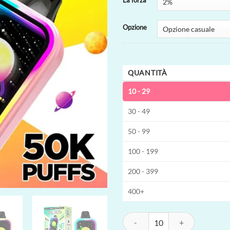
La forza
Opzione
QUANTITÀ
10 - 29
30 - 49
50 - 99
100 - 199
200 - 399
400+
Mr.Goodie 50K Vape usa e getta | 50