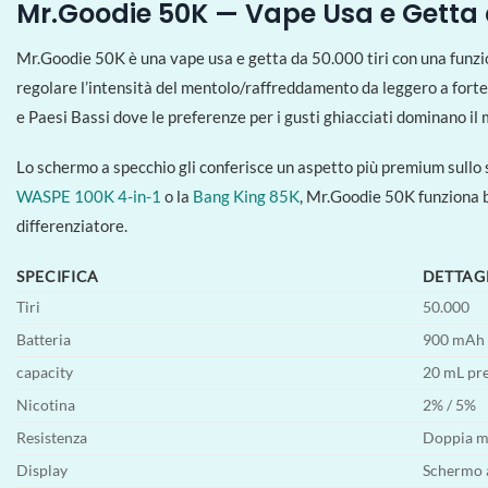
Mr.Goodie 50K — Vape Usa e Getta d
Mr.Goodie 50K è una vape usa e getta da 50.000 tiri con una funzion
regolare l’intensità del mentolo/raffreddamento da leggero a forte s
e Paesi Bassi dove le preferenze per i gusti ghiacciati dominano il
Lo schermo a specchio gli conferisce un aspetto più premium sullo sca
WASPE 100K 4-in-1
o la
Bang King 85K
, Mr.Goodie 50K funziona b
differenziatore.
SPECIFICA
DETTAG
Tiri
50.000
Batteria
900 mAh (
capacity
20 mL pre
Nicotina
2% / 5%
Resistenza
Doppia m
Display
Schermo a