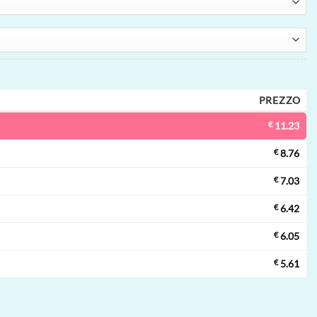
PREZZO
€
11.23
€
8.76
€
7.03
€
6.42
€
6.05
€
5.61
000 tiri, ice control, resistenza mesh, vape usa e getta all'ingrosso quan