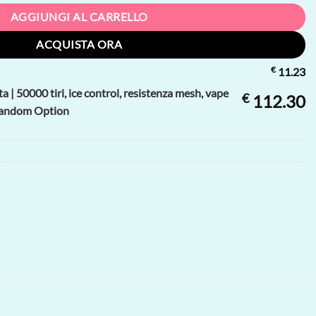
AGGIUNGI AL CARRELLO
ACQUISTA ORA
€
11.23
 | 50000 tiri, ice control, resistenza mesh, vape
€
112.30
, Random Option