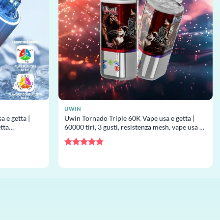
UWIN
 e getta |
Uwin Tornado Triple 60K Vape usa e getta |
etta
60000 tiri, 3 gusti, resistenza mesh, vape usa e
getta all’ingrosso
Valutato
4.75
su 5