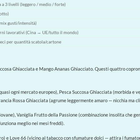
 3 livelli (leggero / medio / forte)
otto)
mix gusti/intensità)
rni lavorativi (Cina → UE/tutto il mondo)
eci per quantità scatola/cartone
ccosa Ghiacciata e Mango Ananas Ghiacciato. Questi quattro coprono i
 quasi ogni mercato europeo), Pesca Succosa Ghiacciata (morbida e ver
ancia Rossa Ghiacciata (agrume leggermente amaro — nicchia ma clie
giovane), Vaniglia Frutto della Passione (combinazione insolita che gene
funziona meglio nei mesi freddi).
) e Love 66 (vicino al tabacco con sfumature dolci — attira i fumatori