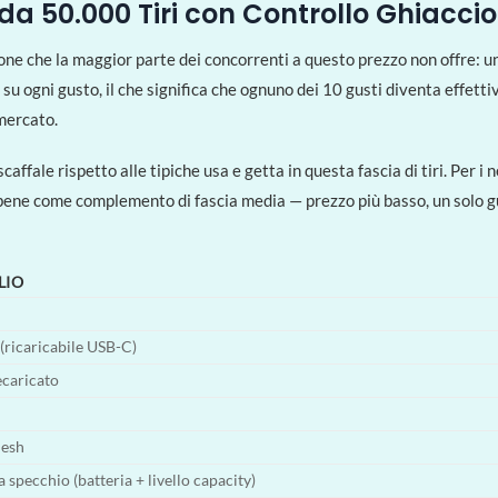
a 50.000 Tiri con Controllo Ghiaccio
e che la maggior parte dei concorrenti a questo prezzo non offre: una
u ogni gusto, il che significa che ognuno dei 10 gusti diventa effetti
 mercato.
ffale rispetto alle tipiche usa e getta in questa fascia di tiri. Per i
ene come complemento di fascia media — prezzo più basso, un solo gus
LIO
ricaricabile USB-C)
caricato
esh
 specchio (batteria + livello capacity)