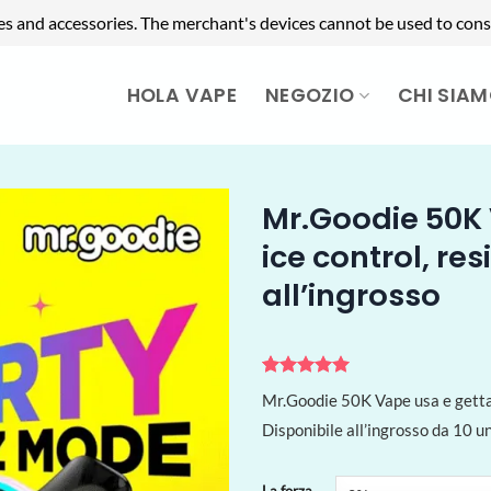
es and accessories. The merchant's devices cannot be used to cons
HOLA VAPE
NEGOZIO
CHI SIA
Mr.Goodie 50K V
ice control, re
all’ingrosso
Valutato
1
5
Mr.Goodie 50K Vape usa e getta f
su 5 su
base di
Disponibile all’ingrosso da 10 un
recensioni