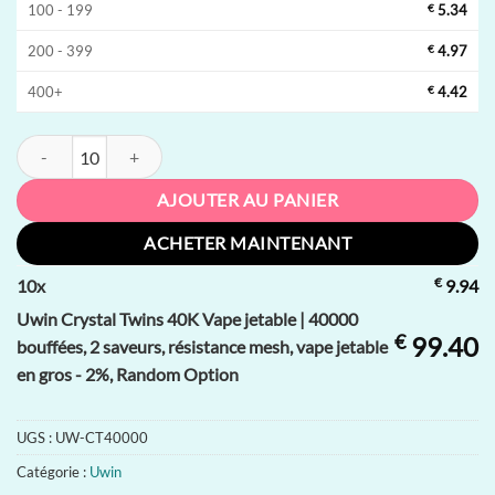
100 - 199
€
5.34
200 - 399
€
4.97
400+
€
4.42
quantité de Uwin Crystal Twins 40K Vape jetable | 40000 bouffées, 2 sa
AJOUTER AU PANIER
ACHETER MAINTENANT
€
10
x
9.94
Uwin Crystal Twins 40K Vape jetable | 40000
€
99.40
bouffées, 2 saveurs, résistance mesh, vape jetable
en gros - 2%, Random Option
UGS :
UW-CT40000
Catégorie :
Uwin