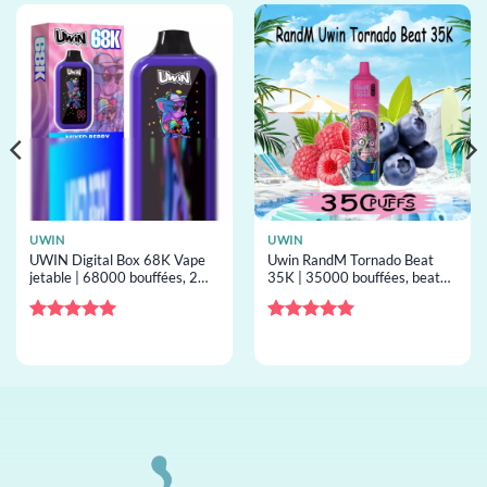
UWIN
UWIN
UWIN Digital Box 68K Vape
Uwin RandM Tornado Beat
jetable | 68000 bouffées, 2
35K | 35000 bouffées, beat
saveurs, screen, vape jetable
airflow, résistance mesh, vape
en gros
jetable en gros
Note
5
sur
Note
5
sur
5
5