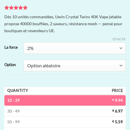
Noté
2
5
sur
Dès 10 unités commandées, Uwin Crystal Twins 40K Vape jetable
5 basé sur
propose 40000 bouffées, 2 saveurs, résistance mesh — pensé pour
notations
client
boutiques et revendeurs UE.
EFFACER
La force
Option
QUANTITY
PRICE
10 - 29
€
9.94
30 - 49
€
6.97
50 - 99
€
5.59