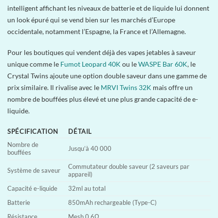
intelligent affichant les niveaux de batterie et de liquide lui donnent
un look épuré qui se vend bien sur les marchés d’Europe
occidentale, notamment l’Espagne, la France et l’Allemagne.
Pour les boutiques qui vendent déjà des vapes jetables à saveur
unique comme le
Fumot Leopard 40K
ou le
WASPE Bar 60K
, le
Crystal Twins ajoute une option double saveur dans une gamme de
prix similaire. Il rivalise avec le
MRVI Twins 32K
mais offre un
nombre de bouffées plus élevé et une plus grande capacité de e-
liquide.
SPÉCIFICATION
DÉTAIL
Nombre de
Jusqu’à 40 000
bouffées
Commutateur double saveur (2 saveurs par
Système de saveur
appareil)
Capacité e-liquide
32ml au total
Batterie
850mAh rechargeable (Type-C)
Résistance
Mesh 0,6Ω