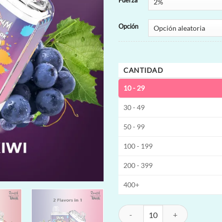
Fuerza
Opción
CANTIDAD
10 - 29
30 - 49
50 - 99
100 - 199
200 - 399
400+
Uwin Crystal Twins 40K Vape dese