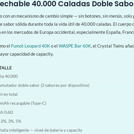
sechable 40.000 Caladas Doble Sabo
 con un mecanismo de cambio simple — sin botones, sin menús, solo g
sabor sólida durante toda la vida útil de 40.000 caladas. El cuerpo c
en en los mercados de Europa occidental, especialmente España, Franc
omo el
Fumot Leopard 40K
o el
WASPE Bar 60K
, el Crystal Twins aña
ayor capacidad de capacity.
TALLE
ta 40.000
mutador doble sabor (2 sabores por dispositivo)
l en total
mAh recargable (Type-C)
h 0,6Ω
 2%, 3%, 5%
talla inteligente — nivel de batería y capacity