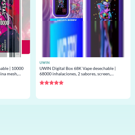
UWIN
able | 10000
UWIN Digital Box 68K Vape desechable |
bina mesh,
68000 inhalaciones, 2 sabores, screen,
desechable al por mayor
Valorado
con
5
de 5