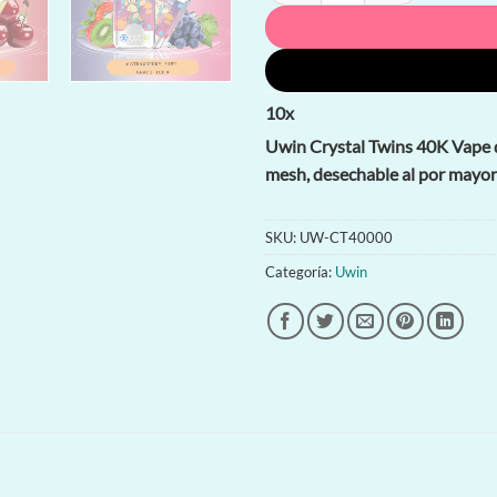
10
x
Uwin Crystal Twins 40K Vape d
mesh, desechable al por mayo
SKU:
UW-CT40000
Categoría:
Uwin