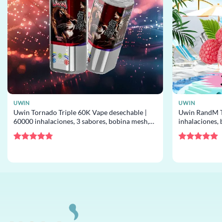
UWIN
UWIN
Uwin Tornado Triple 60K Vape desechable |
Uwin RandM T
60000 inhalaciones, 3 sabores, bobina mesh,
inhalaciones, 
desechable al por mayor
desechable al
Valorado
Valorado
con
4.75
con
5
de 5
de 5