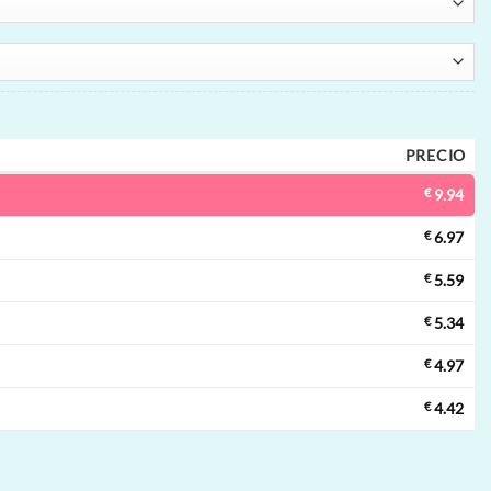
PRECIO
€
9.94
€
6.97
€
5.59
€
5.34
€
4.97
€
4.42
chable | 40000 inhalaciones, 2 sabores, bobina mesh, desechable al por