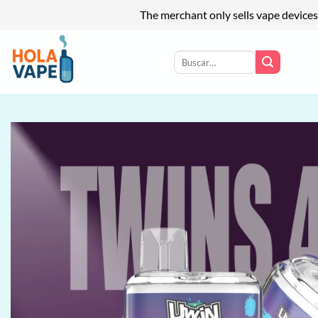
The merchant only sells vape devices
Saltar
al
Buscar
por:
contenido