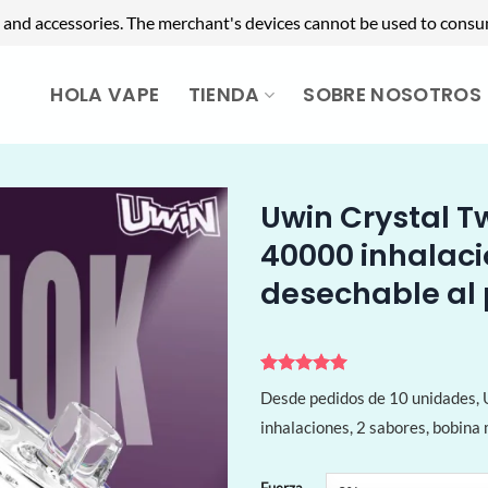
 and accessories. The merchant's devices cannot be used to consu
HOLA VAPE
TIENDA
SOBRE NOSOTROS
Uwin Crystal T
40000 inhalaci
desechable al
Valorado
2
Desde pedidos de 10 unidades,
con
5
de 5
en base a
inhalaciones, 2 sabores, bobina
valoraciones
de clientes