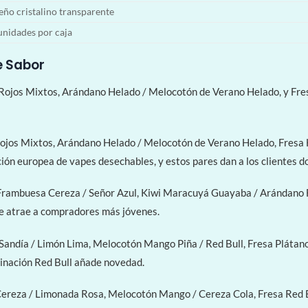
eño cristalino transparente
unidades por caja
e Sabor
 Rojos Mixtos, Arándano Helado / Melocotón de Verano Helado, y Fres
Rojos Mixtos, Arándano Helado / Melocotón de Verano Helado, Fresa 
ión europea de vapes desechables, y estos pares dan a los clientes do
rambuesa Cereza / Señor Azul, Kiwi Maracuyá Guayaba / Arándano Fr
ue atrae a compradores más jóvenes.
ndía / Limón Lima, Melocotón Mango Piña / Red Bull, Fresa Plátan
binación Red Bull añade novedad.
ereza / Limonada Rosa, Melocotón Mango / Cereza Cola, Fresa Red Bu