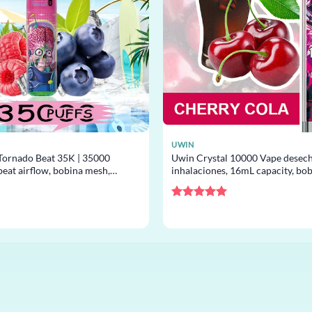
UWIN
ornado Beat 35K | 35000
Uwin Crystal 10000 Vape desech
beat airflow, bobina mesh,
inhalaciones, 16mL capacity, bo
 por mayor
desechable al por mayor
Valorado
con
5
de 5