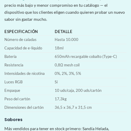
precio más bajo y menor compromiso en tu catálogo — el
dispositivo que los clientes eligen cuando quieren probar un nuevo
sabor sin gastar mucho.
ESPECIFICACIÓN
DETALLE
Número de caladas
Hasta 10.000
Capacidad de e-líquido
18ml
Batería
650mAh recargable cobalto (Type-C)
Resistencia
0,8Ω mesh coil
Intensidades de nicotina
0%, 2%, 3%, 5%
Luces RGB
Sí
Empaque
10 uds/caja, 200 uds/cartón
Peso del cartón
17,3kg
Dimensiones del cartón
36,5 x 36,7 x 31,5 cm
Sabores
Más vendidos para tener en stock primero: Sandía Helada,