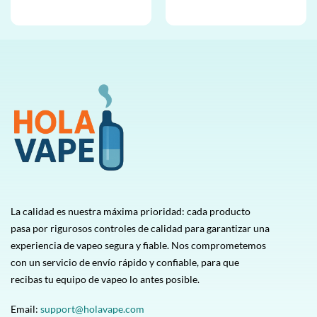
mayor
por mayor
Valorado
Valorado
con
5
de 5
con
5
de 5
La calidad es nuestra máxima prioridad: cada producto
pasa por rigurosos controles de calidad para garantizar una
experiencia de vapeo segura y fiable. Nos comprometemos
con un servicio de envío rápido y confiable, para que
recibas tu equipo de vapeo lo antes posible.
Email:
support@holavape.com