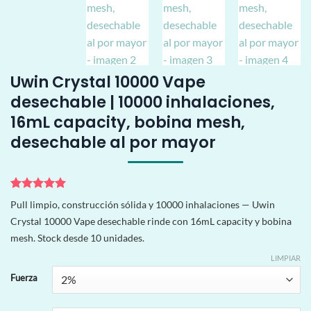
Uwin Crystal 10000 Vape
desechable | 10000 inhalaciones,
16mL capacity, bobina mesh,
desechable al por mayor
Valorado
2
Pull limpio, construcción sólida y 10000 inhalaciones — Uwin
con
5
de 5
Crystal 10000 Vape desechable rinde con 16mL capacity y bobina
en base a
valoraciones
mesh. Stock desde 10 unidades.
de clientes
LIMPIAR
Fuerza