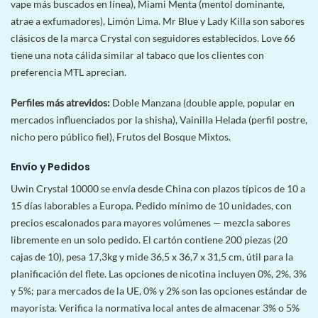
vape más buscados en línea), Miami Menta (mentol dominante,
atrae a exfumadores), Limón Lima. Mr Blue y Lady Killa son sabores
clásicos de la marca Crystal con seguidores establecidos. Love 66
tiene una nota cálida similar al tabaco que los clientes con
preferencia MTL aprecian.
Perfiles más atrevidos:
Doble Manzana (double apple, popular en
mercados influenciados por la shisha), Vainilla Helada (perfil postre,
nicho pero público fiel), Frutos del Bosque Mixtos.
Envío y Pedidos
Uwin Crystal 10000 se envía desde China con plazos típicos de 10 a
15 días laborables a Europa. Pedido mínimo de 10 unidades, con
precios escalonados para mayores volúmenes — mezcla sabores
libremente en un solo pedido. El cartón contiene 200 piezas (20
cajas de 10), pesa 17,3kg y mide 36,5 x 36,7 x 31,5 cm, útil para la
planificación del flete. Las opciones de nicotina incluyen 0%, 2%, 3%
y 5%; para mercados de la UE, 0% y 2% son las opciones estándar de
mayorista. Verifica la normativa local antes de almacenar 3% o 5%