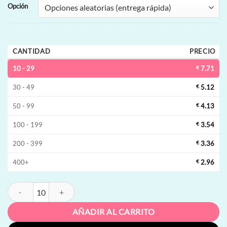
Opción
CANTIDAD
PRECIO
10 - 29
€
7.71
30 - 49
€
5.12
50 - 99
€
4.13
100 - 199
€
3.54
200 - 399
€
3.36
400+
€
2.96
Uwin Crystal 10000 Vape desechable | 10000 inhalaciones, 16mL capac
AÑADIR AL CARRITO