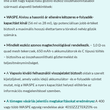
Íme a két nagy kapacitású gőzölő eszköz összehasonlításából
származó alapvető betekintések:
•
WASPE Aiviou a hasonló ár ellenére kétszeres e-folyadék-
kapacitást kínál
(56 ml vs 28 ml), így potenciálisan jobb értéket
biztosít a maximális hosszú élettartamra törekvő nehéz gőzök
számára.
•
Mindkét eszköz azonos magtechnológiával rendelkezik.
– 1,0 Ω-os
quad mesh tekercsek, 650 mAh-s akkumulátorok és C típusú töltés
– biztosítva az összehasonlítható gőztermelést és
teljesítményminőséget.
• A
Vapsolo kiváló felhasználói visszajelzést biztosít
oldalra szerelt
kijelzőjével, amely valós idejű akkumulátor- és e-folyadék-szintet
mutat, míg a WASPE a nyers kapacitást helyezi előtérbe az
információs megjelenítéssel szemben.
•
A tömeges vásárlás jelentős megtakarításokat eredményez
A 400
vagy több WASPE egység rendelése akár 4010ZZZTERZ0%-os