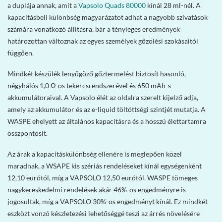
a duplája annak, amit a
Vapsolo Quads 80000
kínál 28 ml-nél. A
kapacitásbeli különbség magyarázatot adhat a nagyobb szívatások
számára vonatkozó állításra, bár a tényleges eredmények
határozottan változnak az egyes személyek gőzölési szokásaitól
függően.
Mindkét készülék lenyűgöző gőztermelést biztosít hasonló,
négyhálós 1,0 Ω-os tekercsrendszerével és 650 mAh-s
akkumulátoraival. A Vapsolo élét az oldalra szerelt kijelző adja,
amely az akkumulátor és az e-liquid töltöttségi szintjét mutatja. A
WASPE ehelyett az általános kapacitásra és a hosszú élettartamra
összpontosít.
Az árak a kapacitáskülönbség ellenére is meglepően közel
maradnak, a WSAPE kis szériás rendeléseket kínál egységenként
12,10 eurótól, míg a VAPSOLO 12,50 eurótól. WASPE tömeges
nagykereskedelmi rendelések akár 46%-os engedményre is
jogosultak, míg a VAPSOLO 30%-os engedményt kínál. Ez mindkét
eszközt vonzó készletezési lehetőséggé teszi az árrés növelésére