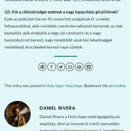
Q5. Kik a célközönségei ezeknek a nagy kapacitású gőzölőknek?
Ezek az eszközök három fő csoportot szolgálnak ki: a nehéz
felhasználókat, akik rövidebb csereintervallumot keresnek, az ízek
kedvelőit, akik értékelik a négy ízű rendszert, és a nagy
haszonkulcsot kereső, nagy ismétlődő vásárlási lehetőséggel
rendelkező árucikkeket kereső vape üzletek.
This entry was posted in
Hola Vape
,
Hola Vape
. Bookmark the
permalink
.
DANIEL RIVERA
Daniel Rivera a Hola Vape vezérigazgatója és
alapítója, ahol az innováció iránti szenvedély
gyakorlati szakértelemmel párosul. Vezetőként