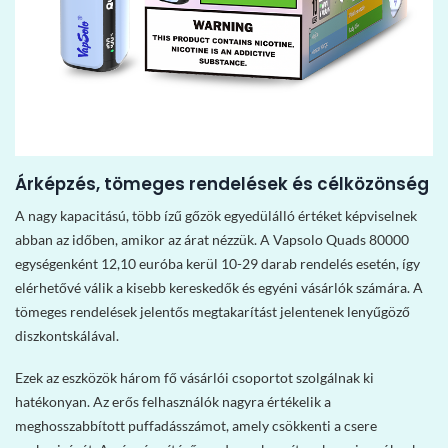
Árképzés, tömeges rendelések és célközönség
A nagy kapacitású, több ízű gőzök egyedülálló értéket képviselnek
abban az időben, amikor az árat nézzük. A Vapsolo Quads 80000
egységenként 12,10 euróba kerül 10-29 darab rendelés esetén, így
elérhetővé válik a kisebb kereskedők és egyéni vásárlók számára. A
tömeges rendelések jelentős megtakarítást jelentenek lenyűgöző
diszkontskálával.
Ezek az eszközök három fő vásárlói csoportot szolgálnak ki
hatékonyan. Az erős felhasználók nagyra értékelik a
meghosszabbított puffadásszámot, amely csökkenti a csere