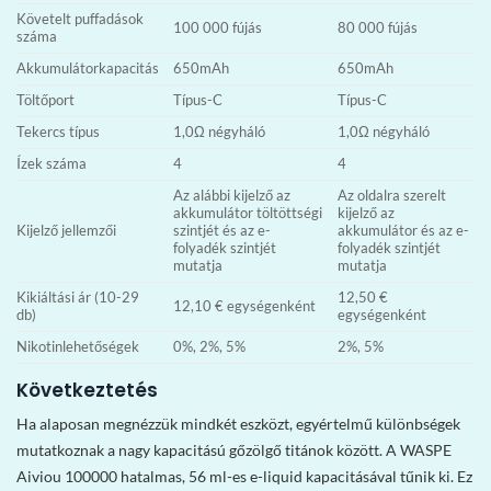
Követelt puffadások
100 000 fújás
80 000 fújás
száma
Akkumulátorkapacitás
650mAh
650mAh
Töltőport
Típus-C
Típus-C
Tekercs típus
1,0Ω négyháló
1,0Ω négyháló
Ízek száma
4
4
Az alábbi kijelző az
Az oldalra szerelt
akkumulátor töltöttségi
kijelző az
Kijelző jellemzői
szintjét és az e-
akkumulátor és az e-
folyadék szintjét
folyadék szintjét
mutatja
mutatja
Kikiáltási ár (10-29
12,50 €
12,10 € egységenként
db)
egységenként
Nikotinlehetőségek
0%, 2%, 5%
2%, 5%
Következtetés
Ha alaposan megnézzük mindkét eszközt, egyértelmű különbségek
mutatkoznak a nagy kapacitású gőzölgő titánok között. A WASPE
Aiviou 100000 hatalmas, 56 ml-es e-liquid kapacitásával tűnik ki. Ez