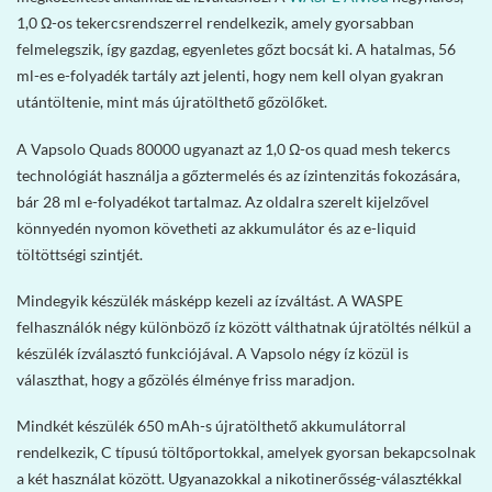
1,0 Ω-os tekercsrendszerrel rendelkezik, amely gyorsabban
felmelegszik, így gazdag, egyenletes gőzt bocsát ki. A hatalmas, 56
ml-es e-folyadék tartály azt jelenti, hogy nem kell olyan gyakran
utántöltenie, mint más újratölthető gőzölőket.
A Vapsolo Quads 80000 ugyanazt az 1,0 Ω-os quad mesh tekercs
technológiát használja a gőztermelés és az ízintenzitás fokozására,
bár 28 ml e-folyadékot tartalmaz. Az oldalra szerelt kijelzővel
könnyedén nyomon követheti az akkumulátor és az e-liquid
töltöttségi szintjét.
Mindegyik készülék másképp kezeli az ízváltást. A WASPE
felhasználók négy különböző íz között válthatnak újratöltés nélkül a
készülék ízválasztó funkciójával. A Vapsolo négy íz közül is
választhat, hogy a gőzölés élménye friss maradjon.
Mindkét készülék 650 mAh-s újratölthető akkumulátorral
rendelkezik, C típusú töltőportokkal, amelyek gyorsan bekapcsolnak
a két használat között. Ugyanazokkal a nikotinerősség-választékkal