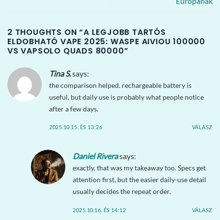
Európának
2 THOUGHTS ON “
A LEGJOBB TARTÓS
ELDOBHATÓ VAPE 2025: WASPE AIVIOU 100000
VS VAPSOLO QUADS 80000
”
Tina S.
says:
the comparison helped. rechargeable battery is
useful, but daily use is probably what people notice
after a few days.
2025.10.15. ÉS 13:26
VÁLASZ
Daniel Rivera
says:
exactly, that was my takeaway too. Specs get
attention first, but the easier daily-use detail
usually decides the repeat order.
2025.10.16. ÉS 14:12
VÁLASZ