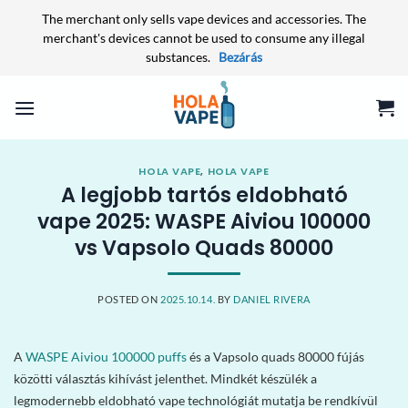
The merchant only sells vape devices and accessories. The
merchant's devices cannot be used to consume any illegal
substances.
Bezárás
Skip
to
content
HOLA VAPE
,
HOLA VAPE
A legjobb tartós eldobható
vape 2025: WASPE Aiviou 100000
vs Vapsolo Quads 80000
POSTED ON
2025.10.14.
BY
DANIEL RIVERA
A
WASPE Aiviou 100000 puffs
és a Vapsolo quads 80000 fújás
közötti választás kihívást jelenthet. Mindkét készülék a
legmodernebb eldobható vape technológiát mutatja be rendkívül