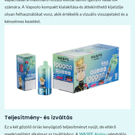
számára. A Vapsolo kompakt kialakítása és áttekinthető kijelzője
olyan felhasználókat vonz, akik értékelik a vizuális visszajelzést és a
kényelmes kezelést.
Teljesítmény- és ízváltás
Ez a két gőzölő óriás lenyűgöző teljesítményt nyújt, de eltérő
megközelítést alkalmaz az ízváltáshoz. A
WASPE Aiviou
négyhálós,