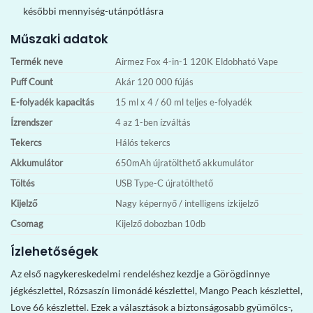
későbbi mennyiség-utánpótlásra
Műszaki adatok
Termék neve
Airmez Fox 4-in-1 120K Eldobható Vape
Puff Count
Akár 120 000 fújás
E-folyadék kapacitás
15 ml x 4 / 60 ml teljes e-folyadék
Ízrendszer
4 az 1-ben ízváltás
Tekercs
Hálós tekercs
Akkumulátor
650mAh újratölthető akkumulátor
Töltés
USB Type-C újratölthető
Kijelző
Nagy képernyő / intelligens ízkijelző
Csomag
Kijelző dobozban 10db
Ízlehetőségek
Az első nagykereskedelmi rendeléshez kezdje a Görögdinnye
jégkészlettel, Rózsaszín limonádé készlettel, Mango Peach készlettel,
Love 66 készlettel. Ezek a választások a biztonságosabb gyümölcs-,