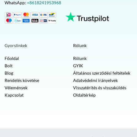
WhatsApp:
+8618241953968
Gyorslinkek
Rólunk
Főoldal
Rólunk
Bolt
GYIK
Blog
Általános szerződési feltételek
Rendelés követése
Adatvédelmi irányelvek
Vélemények
Visszatérítés és visszaküldés
Kapcsolat
Oldaltérkép