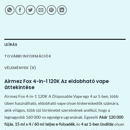
LEÍRÁS
TOVÁBBI INFORMÁCIÓK
VÉLEMÉNYEK (9)
Airmez Fox 4-in-1 120K Az eldobható vape
áttekintése
Airmez Fox 4-in-1 120K A Disposable Vape egy 4 az 1-ben, több
ízben használható, eldobható vape olyan kiskereskedők számára,
akik világos, több ízű történetet szeretnének anélkül, hogy a
legnagyobb 160 000-os egységre ugranának. Egyesíti
Akár 120 000
fújás
,
15 ml x 4 / 60 ml teljes e-folyadék
, és
4 az 1-ben ízváltás
olyan