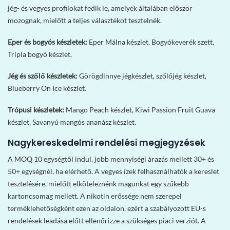
jég- és vegyes profilokat fedik le, amelyek általában először
mozognak, mielőtt a teljes választékot tesztelnék.
Eper és bogyós készletek:
Eper Málna készlet, Bogyókeverék szett,
Tripla bogyó készlet.
Jég és szőlő készletek:
Görögdinnye jégkészlet, szőlőjég készlet,
Blueberry On Ice készlet.
Trópusi készletek:
Mango Peach készlet, Kiwi Passion Fruit Guava
készlet, Savanyú mangós ananász készlet.
Nagykereskedelmi rendelési megjegyzések
A MOQ 10 egységtől indul, jobb mennyiségi árazás mellett 30+ és
50+ egységnél, ha elérhető. A vegyes ízek felhasználhatók a kereslet
tesztelésére, mielőtt elköteleznénk magunkat egy szűkebb
kartoncsomag mellett. A nikotin erőssége nem szerepel
terméklehetőségként ezen az oldalon, ezért a szabályozott EU-s
rendelések leadása előtt ellenőrizze a szükséges piaci verziót. A