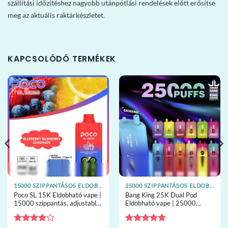
szállítási időzítéshez nagyobb utánpótlási rendelések előtt erősítse
meg az aktuális raktárkészletet.
KAPCSOLÓDÓ TERMÉKEK
15000 SZIPPANTÁSOS ELDOBHATÓ VAPE-EK
25000 SZIPPANTÁSOS ELDOBHATÓ VAPE-EK
Poco SL 15K Eldobható vape |
Bang King 25K Dual Pod
15000 szippantás, adjustable
Eldobható vape | 25000
airflow, eldobható vape
szippantás, 2 pods, mesh
nagykereskedelem
tekercs, eldobható vape
nagykereskedelem