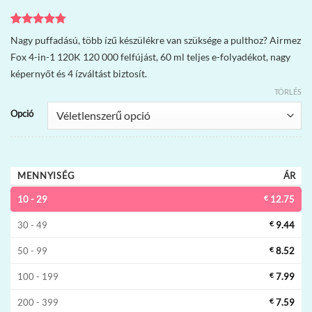
Értékelés
9
Nagy puffadású, több ízű készülékre van szüksége a pulthoz? Airmez
4.78
az 5-
Fox 4-in-1 120K 120 000 felfújást, 60 ml teljes e-folyadékot, nagy
ből,
értékelés
képernyőt és 4 ízváltást biztosít.
alapján
TÖRLÉS
Opció
MENNYISÉG
ÁR
10 - 29
€
12.75
30 - 49
€
9.44
50 - 99
€
8.52
100 - 199
€
7.99
200 - 399
€
7.59