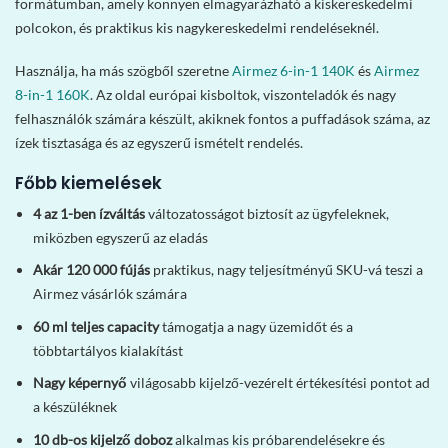
formátumban, amely könnyen elmagyarázható a kiskereskedelmi
polcokon, és praktikus kis nagykereskedelmi rendeléseknél.
Használja, ha más szögből szeretne
Airmez 6-in-1 140K
és
Airmez
8-in-1 160K
. Az oldal európai kisboltok, viszonteladók és nagy
felhasználók számára készült, akiknek fontos a puffadások száma, az
ízek tisztasága és az egyszerű ismételt rendelés.
Főbb kiemelések
4 az 1-ben ízváltás
változatosságot biztosít az ügyfeleknek,
miközben egyszerű az eladás
Akár 120 000 fújás
praktikus, nagy teljesítményű SKU-vá teszi a
Airmez vásárlók számára
60 ml teljes capacity
támogatja a nagy üzemidőt és a
többtartályos kialakítást
Nagy képernyő
világosabb kijelző-vezérelt értékesítési pontot ad
a készüléknek
10 db-os kijelző doboz
alkalmas kis próbarendelésekre és