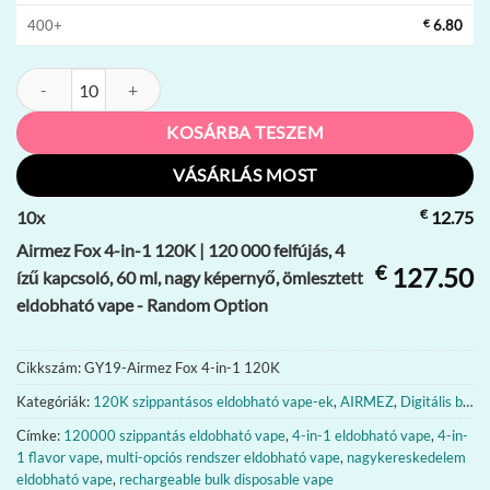
400+
€
6.80
Airmez Fox 4-in-1 120K | 120 000 felfújás, 4 ízű kapcsoló, 60 ml, nag
KOSÁRBA TESZEM
VÁSÁRLÁS MOST
€
10
x
12.75
Airmez Fox 4-in-1 120K | 120 000 felfújás, 4
€
127.50
ízű kapcsoló, 60 ml, nagy képernyő, ömlesztett
eldobható vape - Random Option
Cikkszám:
GY19-Airmez Fox 4-in-1 120K
Kategóriák:
120K szippantásos eldobható vape-ek
,
AIRMEZ
,
Digitális box vape-ek
Címke:
120000 szippantás eldobható vape
,
4-in-1 eldobható vape
,
4-in-
1 flavor vape
,
multi-opciós rendszer eldobható vape
,
nagykereskedelem
eldobható vape
,
rechargeable bulk disposable vape