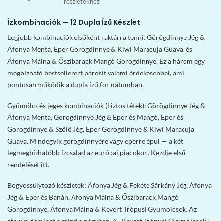
részletekhez
Ízkombinaciók — 12 Dupla Ízű Készlet
Legjobb kombinaciók elsőként raktárra tenni: Görögdinnye Jég &
Áfonya Menta, Eper Görögdinnye & Kiwi Maracuja Guava, és
Áfonya Málna & Őszibarack Mangó Görögdinnye. Ez a három egy
megbízható bestsellerert párosít valami érdekesebbel, ami
pontosan működik a dupla ízű formátumban.
Gyümölcs és jeges kombinaciók (biztos tétek): Görögdinnye Jég &
Áfonya Menta, Görögdinnye Jég & Eper és Mangó, Eper és
Görögdinnye & Szőlő Jég, Eper Görögdinnye & Kiwi Maracuja
Guava. Mindegyik görögdinnyére vagy eperre épül — a két
legmegbízhatóbb ízcsalad az európai piacokon. Kezdje első
rendelését itt.
Bogyossúlytozó készletek: Áfonya Jég & Fekete Sárkány Jég, Áfonya
Jég & Eper és Banán, Áfonya Málna & Őszibarack Mangó
Görögdinnye, Áfonya Málna & Kevert Trópusi Gyümölcsök. Az
áfonya dominat a mind a négyben. A „Kevert Trópusi Gyümölcsök”