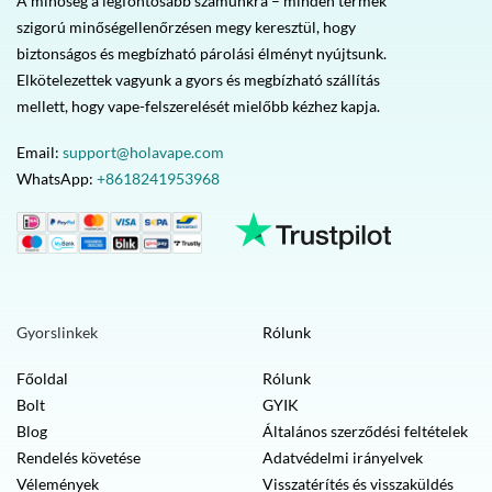
A minőség a legfontosabb számunkra – minden termék
szigorú minőségellenőrzésen megy keresztül, hogy
biztonságos és megbízható párolási élményt nyújtsunk.
Elkötelezettek vagyunk a gyors és megbízható szállítás
mellett, hogy vape-felszerelését mielőbb kézhez kapja.
Email:
support@holavape.com
WhatsApp:
+8618241953968
Gyorslinkek
Rólunk
Főoldal
Rólunk
Bolt
GYIK
Blog
Általános szerződési feltételek
Rendelés követése
Adatvédelmi irányelvek
Vélemények
Visszatérítés és visszaküldés