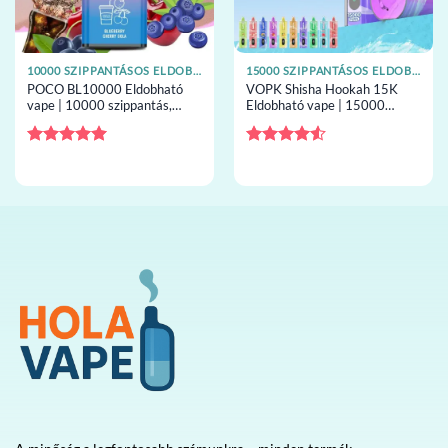
10000 SZIPPANTÁSOS ELDOBHATÓ VAPE-EK
15000 SZIPPANTÁSOS ELDOBHATÓ VAPE-EK
POCO BL10000 Eldobható
VOPK Shisha Hookah 15K
vape | 10000 szippantás,
Eldobható vape | 15000
16mL capacity, mesh tekercs,
szippantás, shisha airflow,
eldobható vape
eldobható vape
nagykereskedelem
nagykereskedelem
Értékelés:
5
Értékelés:
/ 5
4.5
/ 5