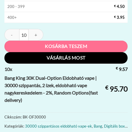
200 - 399
€
4.50
400+
€
3.95
Bang King 30K Dual-Option Eldobható vape | 30000 szippantás, 2 íze
KOSÁRBA TESZEM
VÁSÁRLÁS MOST
€
10
x
9.57
Bang King 30K Dual-Option Eldobható vape |
30000 szippantás, 2 ízek, eldobható vape
€
95.70
nagykereskedelem - 2%, Random Options(fast
delivery)
Cikkszám:
BK-DF30000
Kategóriák:
30000 szippantásos eldobható vape-ek
,
Bang
,
Digitális box vape-ek