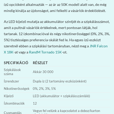
ízű opcióként alkalmazták — az ár az 50K modell alatt van, de még
mindig kínálja az újdonságot, ami felkelti a vásárlók érdeklődését.
Az LED kijelző mutatja az akkumulátor szintjét és a szipkálásszámot,
amit a pultnál vásárlók értékelnek, mert pontosan látják, hol
tartanak. 12 ízkombinacióval és négy nikotinerősséggel (0%, 2%, 3%,
5%) tisztésséges preferencia-skálát fed le. Ha egyes ízű eszközt
szeretnél ebben a szipkálási tartományban, nézd meg a
JNR Falcon
X 18K
-at vagy a
RandM Tornado 15K
-ot.
SPECIFIKÁCIÓ
RÉSZLET
Szipkálások
Akkár 30 000
száma
Ízrendszer
Dupla íz (2 tartomány eszközönként)
Nikotinerősségek
0%, 2%, 3%, 5%
Kijelző
LED (akkumulátor + szipkálásszámláló)
Ízkombinaciók
12
Vegye fel velünk a kapcsolatot a doboz/karton
Csomagolás