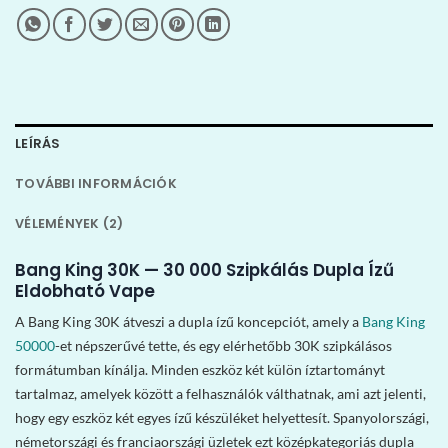
LEÍRÁS
TOVÁBBI INFORMÁCIÓK
VÉLEMÉNYEK (2)
Bang King 30K — 30 000 Szipkálás Dupla Ízű
Eldobható Vape
A Bang King 30K átveszi a dupla ízű koncepciót, amely a
Bang King
50000
-et népszerűvé tette, és egy elérhetőbb 30K szipkálásos
formátumban kínálja. Minden eszköz két külön íztartományt
tartalmaz, amelyek között a felhasználók válthatnak, ami azt jelenti,
hogy egy eszköz két egyes ízű készüléket helyettesít. Spanyolországi,
németországi és franciaországi üzletek ezt középkategoriás dupla