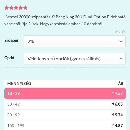
Értékelés
2
5
Keresel 30000 szippantás-t? Bang King 30K Dual-Option Eldobható
az 5-ből,
vape szállítja 2 ízek. Nagykereskedelemben 10 darabtól.
értékelés
alapján
TÖRLÉS
Erősség
Opció
MENNYISÉG
ÁR
10 - 29
€
9.57
30 - 49
€
6.85
50 - 99
€
5.74
100 - 199
€
4.87