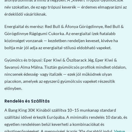
név szokatlan, de ez egy trópusi keverék — érdemes elmagyarázni az
érdeklődő vásárlóknak.
Energiaital és merész: Red Bull & Áfonya Görögdinnye, Red Bull &
Görögdinnye Rágógumi Cukorka. Az energiaital ízek fiatalabb
közönséget vonzanak — kezdetben rendeljen keveset, kivéve ha
boltja már jól adja az energiaital-stílusú eldobható vapeket.
Gyümölcs és trópusi: Eper Kiwi & Őszibarack Jég, Eper Kiwi &
Savanyú Alma Málna. Tisztán gyümölcsös profilok mindket oldalon,
nincsenek édesség- vagy italizék — ezek jól működnek olyan
piacokon, amelyek az egyszerű gyümölcsös vapeket részesítik
előnyben.
Rendelés és Szállítás
A Bang King 30K Kínából szállítva 10–15 munkanap standard
szállítási idővel érkezik Európába. A minimális rendelés 10 darab, és
egyetlen rendelésen belül keverheti a kombinaciókat és
nikotinerősségeket. A mennyiségi árazás 30+ darabtól indul.
Vegye