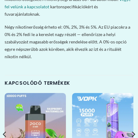
fel velünk a kapcsolatot
kartonspecifikációkért és
fuvarajánlatoknak.
Négy nikotinerősség érheto el: 0%, 2%, 3% és 5%. Az EU piacokra a
0% és 2% fedi le a kereslet nagy részét — ellenőrizze a helyi
szabályozást magasabb erősségek rendelése előtt. A 0%-os opció
egyre népszerűbb azok körében, akik élvezik az ízt és a rituálét
nikotin nélkül.
KAPCSOLÓDÓ TERMÉKEK