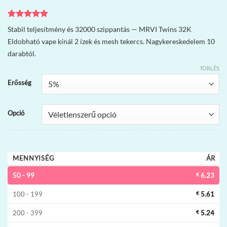
Értékelés
2
5
Stabil teljesítmény és 32000 szippantás — MRVI Twins 32K
az 5-ből,
Eldobható vape kínál 2 ízek és mesh tekercs. Nagykereskedelem 10
értékelés
alapján
darabtól.
TÖRLÉS
Erősség
Opció
MENNYISÉG
ÁR
50 - 99
€
6.23
100 - 199
€
5.61
200 - 399
€
5.24