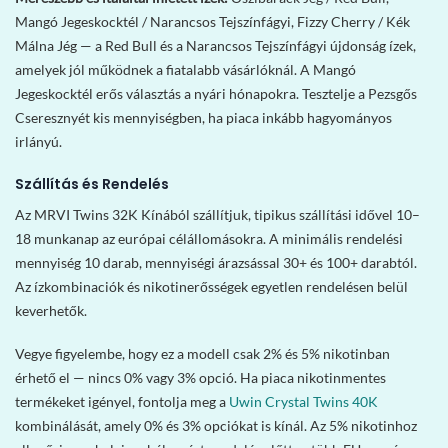
Mangó Jegeskocktél / Narancsos Tejszínfágyi, Fizzy Cherry / Kék
Málna Jég — a Red Bull és a Narancsos Tejszínfágyi újdonság ízek,
amelyek jól működnek a fiatalabb vásárlóknál. A Mangó
Jegeskocktél erős választás a nyári hónapokra. Tesztelje a Pezsgős
Cseresznyét kis mennyiségben, ha piaca inkább hagyományos
irlányú.
Szállítás és Rendelés
Az MRVI Twins 32K Kínából szállítjuk, tipikus szállítási idővel 10–
18 munkanap az európai célállomásokra. A minimális rendelési
mennyiség 10 darab, mennyiségi árazsással 30+ és 100+ darabtól.
Az ízkombinaciók és nikotinerősségek egyetlen rendelésen belül
keverhetők.
Vegye figyelembe, hogy ez a modell csak 2% és 5% nikotinban
érhető el — nincs 0% vagy 3% opció. Ha piaca nikotinmentes
termékeket igényel, fontolja meg a
Uwin Crystal Twins 40K
kombinálását, amely 0% és 3% opciókat is kínál. Az 5% nikotinhoz