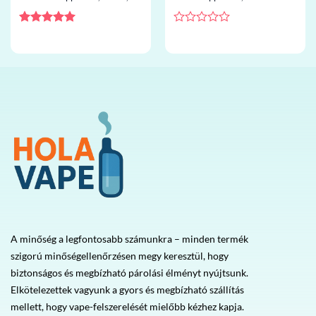
touch screen, eldobható vape
tekercs, Type-C, eldobható
nagykereskedelem
vape nagykereskedelem
Értékelés:
5
Értékelés:
/ 5
0
/
5
A minőség a legfontosabb számunkra – minden termék
szigorú minőségellenőrzésen megy keresztül, hogy
biztonságos és megbízható párolási élményt nyújtsunk.
Elkötelezettek vagyunk a gyors és megbízható szállítás
mellett, hogy vape-felszerelését mielőbb kézhez kapja.