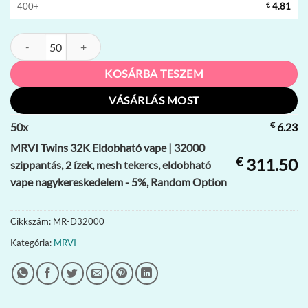
400+
€
4.81
MRVI Twins 32K Eldobható vape | 32000 szippantás, 2 ízek, mesh tek
KOSÁRBA TESZEM
VÁSÁRLÁS MOST
€
50
x
6.23
MRVI Twins 32K Eldobható vape | 32000
€
311.50
szippantás, 2 ízek, mesh tekercs, eldobható
vape nagykereskedelem - 5%, Random Option
Cikkszám:
MR-D32000
Kategória:
MRVI