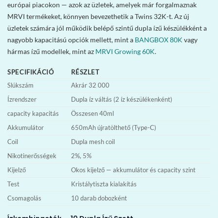
európai piacokon — azok az üzletek, amelyek már forgalmaznak
MRVI termékeket, könnyen bevezethetik a Twins 32K-t. Az új
üzletek számára jól működik belépő szintű dupla ízű készülékként a
nagyobb kapacitású opciók mellett, mint a
BANGBOX 80K
vagy
hármas ízű modellek, mint az
MRVI Growing 60K
.
SPECIFIKÁCIÓ
RÉSZLET
Slúkszám
Akrár 32 000
Ízrendszer
Dupla íz váltás (2 íz készülékenként)
capacity kapacitás
Összesen 40ml
Akkumulátor
650mAh újratölthető (Type-C)
Coil
Dupla mesh coil
Nikotinerősségek
2%, 5%
Kijelző
Okos kijelző — akkumulátor és capacity szint
Test
Kristálytiszta kialakítás
Csomagolás
10 darab dobozként