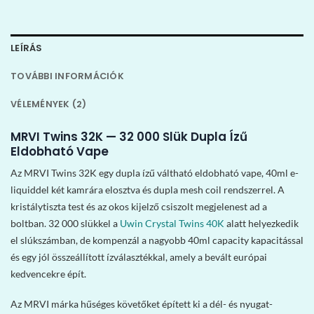
LEÍRÁS
TOVÁBBI INFORMÁCIÓK
VÉLEMÉNYEK (2)
MRVI Twins 32K — 32 000 Slük Dupla Ízű
Eldobható Vape
Az MRVI Twins 32K egy dupla ízű váltható eldobható vape, 40ml e-
liquiddel két kamrára elosztva és dupla mesh coil rendszerrel. A
kristálytiszta test és az okos kijelző csiszolt megjelenest ad a
boltban. 32 000 slükkel a
Uwin Crystal Twins 40K
alatt helyezkedik
el slúkszámban, de kompenzál a nagyobb 40ml capacity kapacitással
és egy jól összeállított ízválasztékkal, amely a bevált európai
kedvencekre épít.
Az MRVI márka hűséges követőket épített ki a dél- és nyugat-