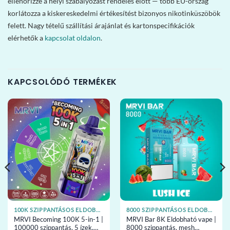
ellenőrizze a helyi szabályozást rendelés előtt — több EU-ország
korlátozza a kiskereskedelmi értékesítést bizonyos nikotinküszöbök
felett. Nagy tételű szállítási árajánlat és kartonspecifikációk
elérhetők a
kapcsolat oldalon
.
KAPCSOLÓDÓ TERMÉKEK
100K SZIPPANTÁSOS ELDOBHATÓ VAPE-EK
8000 SZIPPANTÁSOS ELDOBHATÓ VAPE-EK
MRVI Becoming 100K 5-in-1 |
MRVI Bar 8K Eldobható vape |
100000 szippantás, 5 ízek,
8000 szippantás, mesh