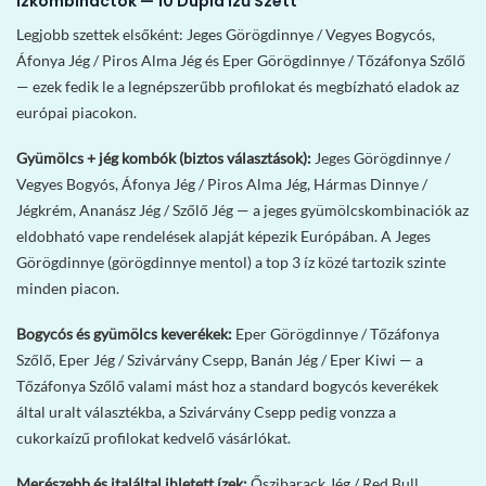
Ízkombinactók — 10 Dupla Ízű Szett
Legjobb szettek elsőként: Jeges Görögdinnye / Vegyes Bogycós,
Áfonya Jég / Piros Alma Jég és Eper Görögdinnye / Tőzáfonya Szőlő
— ezek fedik le a legnépszerűbb profilokat és megbízható eladok az
európai piacokon.
Gyümölcs + jég kombók (biztos választások):
Jeges Görögdinnye /
Vegyes Bogyós, Áfonya Jég / Piros Alma Jég, Hármas Dinnye /
Jégkrém, Ananász Jég / Szőlő Jég — a jeges gyümölcskombinaciók az
eldobható vape rendelések alapját képezik Európában. A Jeges
Görögdinnye (görögdinnye mentol) a top 3 íz közé tartozik szinte
minden piacon.
Bogycós és gyümölcs keverékek:
Eper Görögdinnye / Tőzáfonya
Szőlő, Eper Jég / Szivárvány Csepp, Banán Jég / Eper Kiwi — a
Tőzáfonya Szőlő valami mást hoz a standard bogycós keverékek
által uralt választékba, a Szivárvány Csepp pedig vonzza a
cukorkaízű profilokat kedvelő vásárlókat.
Merészebb és italáltal ihletett ízek:
Őszibarack Jég / Red Bull,