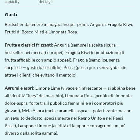
capacity
dettagli
Gusti
Bestseller da tenere in magazzino per primi: Anguria, Fragola Kiwi,
Frutti di Bosco Misti e Limonata Rosa.
Frutta e classici frizzanti:
Anguria (sempre la scelta sicura —
bestseller nei mercati europei), Fragola Kiwi (combinazione di
frutta affidabile con ampio appeal), Fragola (semplice, senza
sorprese — gusto base solido), Pesca (pesca pura senza ghiaccio,
attrae i clienti che evitano il mentolo).
Agrumi e aspri:
Limone Lime (vivace e rinfrescante — si abbina bene
all’identità “fizzy” del marchio), Limonata Rosa (profilo di limonata
dolce-aspra, forte tra il pubblico femminile e i compratori più
giovani), Mela Aspra (mela caramella aspra — polarizzante ma con
un seguito dedicato, specialmente nel Regno Unito e nei Paesi
Bassi), Lampone Limone (acidità di lampone con agrumi, un po’
diverso dalla solita gamma).