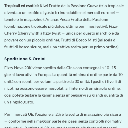
Tropicali ed esotici:
Kiwi Frutto della Passione Guava (trio tropicale
diventato un profilo di gusto irrinunciabile nei mercati europei —
tenetelo in magazzino), Ananas Pesca Frutto della Passione
(combinazione tropicale più dolce, ottima per i mesi estivi), Fizzy
Cherry (cherry with a fizzy twist — unica per questo marchio e da
provare con un piccolo ordine), Frutti di Bosco Misti (miscela di
frutti di bosco sicura, mai una cattiva scelta per un primo ordine).
Spedizione & Ordini
Fizzy Nova 20K viene spedito dalla Cina con consegna in 10–15
giorni lavorativi in Europa. La quantità minima d’ordine parte da 10
unità con sconti per volumi a partire da 30 unità. I gusti e i livelli di
nicotina possono essere mescolati all’interno di un singolo ordine,
così potete testare la gamma senza impegnarvi su grandi quantità di
un singolo gusto.
Per i mercati UE, l’opzione al 2% è la scelta di magazzino più sicura
— conforme nella maggior parte dei paesi senza controlli normativi
aggiuntivi. L’opzione al 5% ha una domanda più forte nei mercati