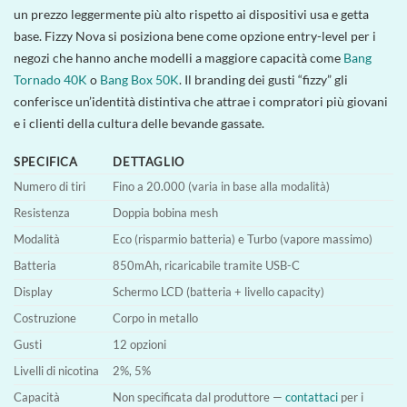
un prezzo leggermente più alto rispetto ai dispositivi usa e getta
base. Fizzy Nova si posiziona bene come opzione entry-level per i
negozi che hanno anche modelli a maggiore capacità come
Bang
Tornado 40K
o
Bang Box 50K
. Il branding dei gusti “fizzy” gli
conferisce un’identità distintiva che attrae i compratori più giovani
e i clienti della cultura delle bevande gassate.
SPECIFICA
DETTAGLIO
Numero di tiri
Fino a 20.000 (varia in base alla modalità)
Resistenza
Doppia bobina mesh
Modalità
Eco (risparmio batteria) e Turbo (vapore massimo)
Batteria
850mAh, ricaricabile tramite USB-C
Display
Schermo LCD (batteria + livello capacity)
Costruzione
Corpo in metallo
Gusti
12 opzioni
Livelli di nicotina
2%, 5%
Capacità
Non specificata dal produttore —
contattaci
per i