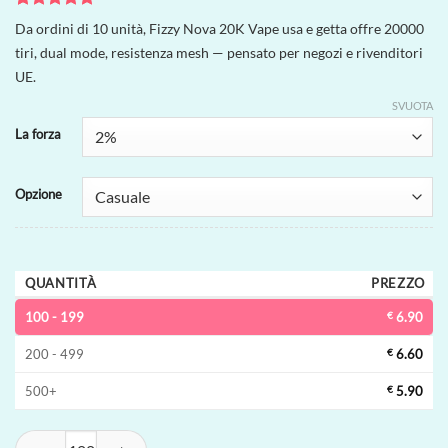
Valutato
1
5
Da ordini di 10 unità, Fizzy Nova 20K Vape usa e getta offre 20000
su 5 su
tiri, dual mode, resistenza mesh — pensato per negozi e rivenditori
base di
recensioni
UE.
SVUOTA
La forza
Opzione
QUANTITÀ
PREZZO
100 - 199
€
6.90
200 - 499
€
6.60
500+
€
5.90
Fizzy Nova 20K Vape usa e getta | 20000 tiri, dual mode, resistenza mes