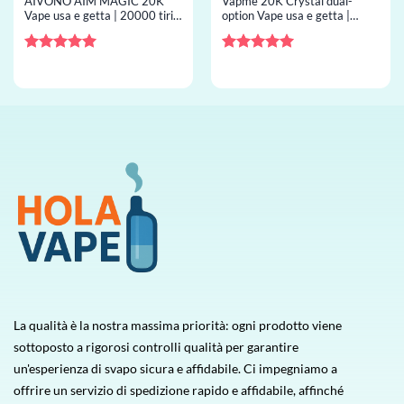
AIVONO AIM MAGIC 20K
Vapme 20K Crystal dual-
Vape usa e getta | 20000 tiri,
option Vape usa e getta |
display LCD, resistenza mesh,
20000 tiri, 2 gusti, vape usa e
vape usa e getta all’ingrosso
getta all’ingrosso
Valutato
5
Valutato
5
su 5
su 5
La qualità è la nostra massima priorità: ogni prodotto viene
sottoposto a rigorosi controlli qualità per garantire
un'esperienza di svapo sicura e affidabile. Ci impegniamo a
offrire un servizio di spedizione rapido e affidabile, affinché