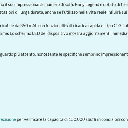
gano il suo impressionante numero di soffi. Bang Legend è dotato di t
azioni di lunga durata, anche se l’utilizzo nella vita reale influirà sui r
cabile da 850 mAh con funzionalità di ricarica rapida di tipo C. Gli u
minime. Lo schermo LED del dispositivo mostra aggiornamenti immediati 
uardo più attento, nonostante le specifiche sembrino impressionanti.
recisione
per verificare la capacità di 150.000 sbuffi in condizioni co