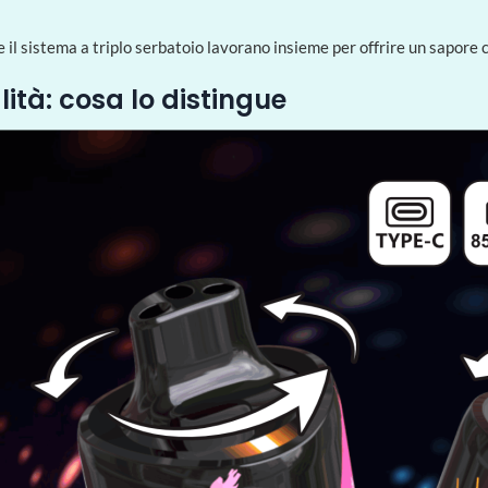
 il sistema a triplo serbatoio lavorano insieme per offrire un sapore 
lità: cosa lo distingue