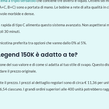
tema a triplo serbatoio
che contiene tre diversi e-liquid. Ottieni sei 
, A+C, B+C) sono a portata di mano. Le bobine a rete di alta qualità in
uvole morbide e dense.
 rapida di tipo C alimenta questo sistema avanzato. Non aspetterai mol
li 30 minuti.
nicotina preferita tra opzioni che vanno dallo 0% al 5%.
Legend 150K è adatto a te?
 del suo valore e di come si adatta al tuo stile di svapo. Questo disp
are il prezzo originale.
il prezzo. I prezzi al dettaglio regolari sono di circa € 11,36 per unit
,54 ciascuno. I grandi ordini superiori alle 400 unità potrebbero rag