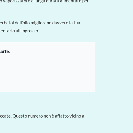
to vaporizzatore a lunga durata alimentato per
rbatoi dell’olio migliorano davvero la tua
entario all’ingrosso.
corte.
occate. Questo numero non è affatto vicino a