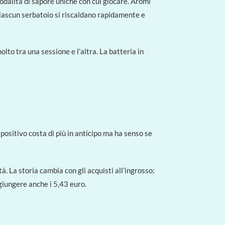
modalità di sapore uniche con cui giocare. Aromi
 ciascun serbatoio si riscaldano rapidamente e
to tra una sessione e l’altra. La batteria in
ositivo costa di più in anticipo ma ha senso se
à. La storia cambia con gli acquisti all’ingrosso:
giungere anche i 5,43 euro.