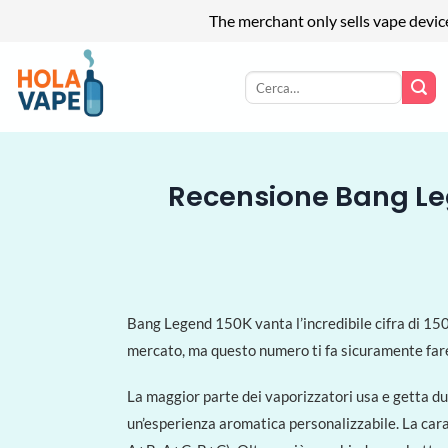
The merchant only sells vape devic
Salta
ai
Cerca:
contenuti
Recensione Bang Lege
Bang Legend 150K vanta l’incredibile cifra di 150.
mercato, ma questo numero ti fa sicuramente fare
La maggior parte dei vaporizzatori usa e getta du
un’esperienza aromatica personalizzabile. La carat