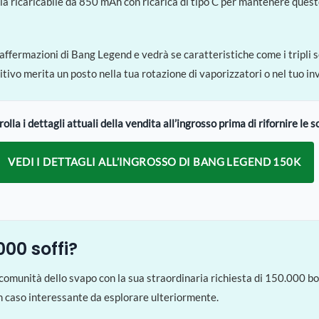
ria ricaricabile da 850 mAh con ricarica di tipo C per mantenere ques
ffermazioni di Bang Legend e vedrà se caratteristiche come i tripli se
ivo merita un posto nella tua rotazione di vaporizzatori o nel tuo inv
olla i dettagli attuali della vendita all’ingrosso prima di rifornire le s
VEDI I DETTAGLI ALL’INGROSSO DI BANG LEGEND 150K
000 soffi?
comunità dello svapo con la sua straordinaria richiesta di 150.000 b
e un caso interessante da esplorare ulteriormente.