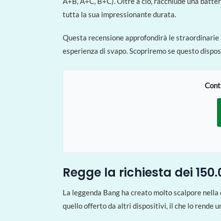
A+B, A+C, B+C). Oltre a ciò, racchiude una batte
tutta la sua impressionante durata.
Questa recensione approfondirà le straordinarie a
esperienza di svapo. Scopriremo se questo disposit
Contr
Regge la richiesta dei 150.
La leggenda Bang ha creato molto scalpore nella 
quello offerto da altri dispositivi, il che lo rend