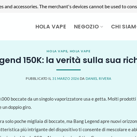
es and accessories. The merchant's devices cannot be used to cons
HOLA VAPE
NEGOZIO
CHI SIA
HOLA VAPE
,
HOLA VAPE
nd 150K: la verità sulla sua richi
PUBBLICATO IL
31 MARZO 2026
DA
DANIEL RIVERA
000 boccate da un singolo vaporizzatore usa e getta. Molti prodotti u
 un doppio giro.
ra solo poche migliaia di boccate, ma Bang Legend apre nuovi orizzonti
teristica più intrigante del dispositivo ti consente di mescolare e abb