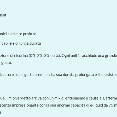
uenti
nici e ad alto profitto
icabile e di lunga durata
razione di nicotina (0%, 2%, 3% o 5%). Ogni unità racchiude una grand
i gusto.
atore usa e getta premium. La sua durata prolungata e il suo sistema 
e il mio verdetto arriva con un mix di entusiasmo e cautela. L’affer
stenza impressionante con la sua enorme capacità di e-liquid da 75 ml
a.