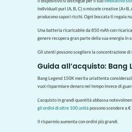
Il dispositivo si distingue per il suo
innovativo sis
individuali puri (A, B, C) o miscele creative (A+B
producono sapori ricchi. Ogni boccata ti regala n
Una batteria ricaricabile da 850 mAh con ricarica
genere recupera gran parte della sua energia in so
Gli utenti possono scegliere la concentrazione di 
Guida all’acquisto: Bang 
Bang Legend 150K merita un’attenta considerazione
vuoi risparmiare denaro nel tempo invece di guard
L’acquisto in grandi quantità abbassa notevolmente 
gli ordini di oltre 100 unità
possono scendere a € 6
Il risparmio aumenta con ordini più grandi.