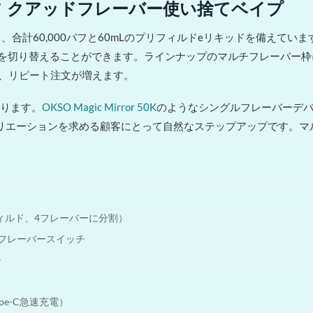
0,000パフ クアッドフレーバー使い捨てベイプ
バーを搭載し、合計60,000パフと60mLのプリフィルドeリキッドを
ーを切り替えることができます。ラインナップのマルチフレーバー枠
り、リピート注文が増えます。
回ります。
OKSO Magic Mirror 50K
のようなシングルフレーバーデ
で最大限のバリエーションを求める顧客にとって自然なステップアップで
フィルド、4フレーバーに分割）
ントフレーバースイッチ
ル
ype-C急速充電）