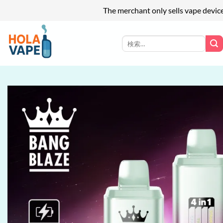
The merchant only sells vape devic
Skip
to
検
索
content
対
象: