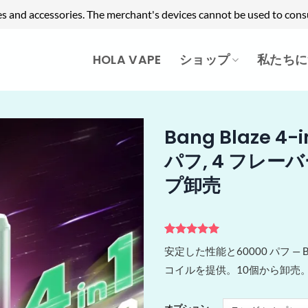
es and accessories. The merchant's devices cannot be used to cons
HOLA VAPE
ショップ
私たちに
Bang Blaze 4
パフ, 4 フレー
プ卸売
1
件の利用者
安定した性能と60000 パフ — B
評価に基づ
く5段階評
コイルを提供。10個から卸売
価のうち、
5
点