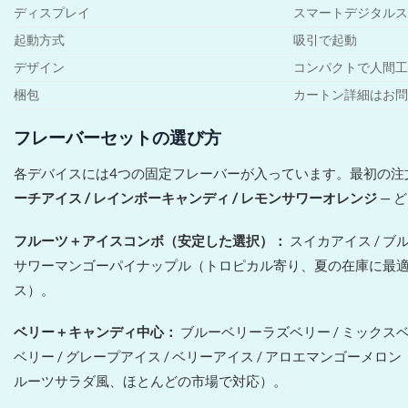
ディスプレイ
スマートデジタルス
起動方式
吸引で起動
デザイン
コンパクトで人間工
梱包
カートン詳細はお問
フレーバーセットの選び方
各デバイスには4つの固定フレーバーが入っています。最初の注
ーチアイス / レインボーキャンディ / レモンサワーオレンジ
— 
フルーツ＋アイスコンボ（安定した選択）：
スイカアイス / ブ
サワーマンゴーパイナップル（トロピカル寄り、夏の在庫に最適）、
ス）。
ベリー＋キャンディ中心：
ブルーベリーラズベリー / ミックス
ベリー / グレープアイス / ベリーアイス / アロエマンゴーメ
ルーツサラダ風、ほとんどの市場で対応）。