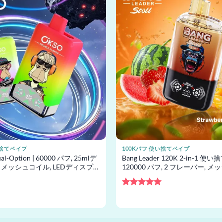
い捨てベイプ
100Kパフ 使い捨てベイプ
al-Option | 60000 パフ, 25mlデ
Bang Leader 120K 2-in-1 使
 メッシュコイル, LEDディスプ
120000 パフ, 2 フレーバー, 
向け使い捨てベイプ
使い捨てベイプ卸売
5段階中
5
の
評価