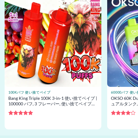
100Kパフ 使い捨てベイプ
60000パフ 使
Bang King Triple 100K 3-in-1 使い捨てベイプ |
OKSO 60K Du
100000 パフ, 3 フレーバー, 使い捨てベイプ卸
ュアルタンク,
売
レイ, 卸売
5段階中
5
の
5段階中
4
評価
の評価