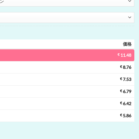
価格
€
11.48
€
8.76
€
7.53
€
6.79
€
6.42
€
5.86
使い捨てベイプ | 60000 パフ, 4 フレーバー, メッシュコイル, 使い捨てベイプ卸売個