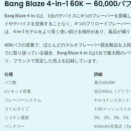
Bang Blaze 4-in-1 60K — 6
Bang Blaze 4-in-1は、1台のデバイスに4つのフレー
ドやデバイスを交換することなく、4つのプリロードフレーバ
は、4-in-1モデルをより長く使い続ける傾向があり、返品が減
60Kパフの容量で、ほとんどのマルチフレーバー競合製品を上
でに取り扱っている場合、Bang Blaze 4-in-1は1台
ツ、フランスで安定した売上を記録しています。
仕様
詳細
パフ数
最大60,000
eリキッド容量
合計60mL（プリ
フレーバーシステム
4-in-1インスタ
コイルタイプ
1.0Ωメッシュコイ
ニコチン濃度
0%、2%、3%、5%
バッテリー
650mAh充電式（T