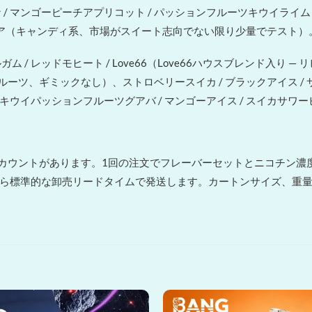
ナ / マンゴーピーチアプリコット / パッションフルーツキウイ
グミベア（キャンディ系、市場がスイート志向でない限り少量でテスト）
ム / レッドモヒート / Love66（Love66ハウスブレンド入り
フルーツ、ギミックなし）、ストロベリースイカ / ブラックアイス /
キウイパッションフルーツグアバ / マンゴーアイス / スイカサ
スカウントがあります。1回の注文でフレーバーセットとニコチン濃
から標準的な卸売リードタイムで発送します。カートンサイズ、重