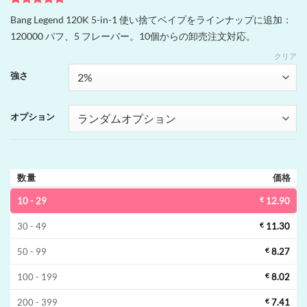
2
件の利用者
Bang Legend 120K 5-in-1 使い捨てベイプをラインナップに追加：
評価に基づ
120000 パフ、5 フレーバー。10個からの卸売注文対応。
く5段階評
価のうち、
クリア
5
点
強さ
オプション
数量
価格
10 - 29
€
12.90
30 - 49
€
11.30
50 - 99
€
8.27
100 - 199
€
8.02
200 - 399
€
7.41