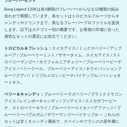
フレーバーセット
Bang Legend 120Kは各5種類のフレーバーからなる12種類の組み
合わせで展開しています。各セットはトロピカルフルーツからキ
ャンディやドリンクまで、異なるフレーバープロファイルを提供
します。以下はカテゴリー別の概要です。お客様の市場に合った
適切なセットの選定にお役立てください。
トロピカル＆フレッシュ：
スイカアイス / ミックスベリー / アップ
ルペア / ブルーベリーミント / サマータイム、スイカアイス / スト
ロベリーマンゴー / カリフォルニアチェリー / ブルーベリーピーチ
アイス / ベリークール、ブルーベリーアイス / キウイパッションフ
ルーツグアバ / トリプルメロン / ピーチパイナップル / パッショネ
ートキス。
ベリー＆キャンディ：
ブルーベリーラズベリー / ブラックドラゴン
アイス / レインボーキャンディ / フジアイス / スイカサワーピー
チ、ストロベリーキウイ / ブルーベリースイカ / ベアファッジ / ブ
ルーベリーバブルガム / サワーマンゴーパイナップル — これらの
セットは甘くキャンディ風味で、スペインやフランスの若年層に