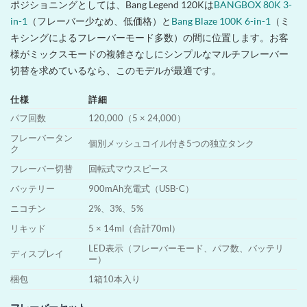
ポジショニングとしては、Bang Legend 120Kは
BANGBOX 80K 3-
in-1
（フレーバー少なめ、低価格）と
Bang Blaze 100K 6-in-1
（ミ
キシングによるフレーバーモード多数）の間に位置します。お客
様がミックスモードの複雑さなしにシンプルなマルチフレーバー
切替を求めているなら、このモデルが最適です。
仕様
詳細
パフ回数
120,000（5 × 24,000）
フレーバータン
個別メッシュコイル付き5つの独立タンク
ク
フレーバー切替
回転式マウスピース
バッテリー
900mAh充電式（USB-C）
ニコチン
2%、3%、5%
リキッド
5 × 14ml（合計70ml）
LED表示（フレーバーモード、パフ数、バッテリ
ディスプレイ
ー）
梱包
1箱10本入り