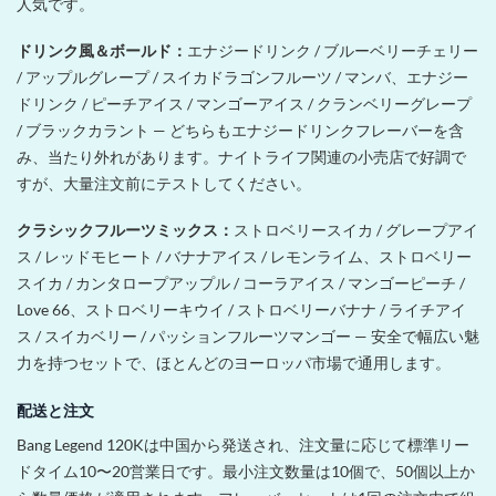
人気です。
ドリンク風＆ボールド：
エナジードリンク / ブルーベリーチェリー
/ アップルグレープ / スイカドラゴンフルーツ / マンバ、エナジー
ドリンク / ピーチアイス / マンゴーアイス / クランベリーグレープ
/ ブラックカラント — どちらもエナジードリンクフレーバーを含
み、当たり外れがあります。ナイトライフ関連の小売店で好調で
すが、大量注文前にテストしてください。
クラシックフルーツミックス：
ストロベリースイカ / グレープアイ
ス / レッドモヒート / バナナアイス / レモンライム、ストロベリー
スイカ / カンタロープアップル / コーラアイス / マンゴーピーチ /
Love 66、ストロベリーキウイ / ストロベリーバナナ / ライチアイ
ス / スイカベリー / パッションフルーツマンゴー — 安全で幅広い魅
力を持つセットで、ほとんどのヨーロッパ市場で通用します。
配送と注文
Bang Legend 120Kは中国から発送され、注文量に応じて標準リー
ドタイム10〜20営業日です。最小注文数量は10個で、50個以上か