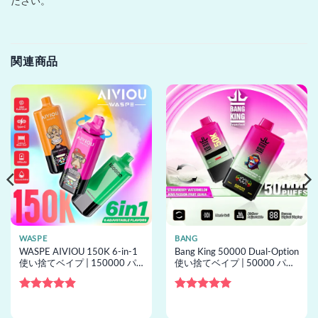
ださい。
関連商品
WASPE
BANG
WASPE AIVIOU 150K 6-in-1
Bang King 50000 Dual-Option
使い捨てベイプ | 150000 パ
使い捨てベイプ | 50000 パフ,
フ, 6 フレーバー, 使い捨てベ
2 フレーバー, 使い捨てベイプ
イプ卸売
卸売
5段階中
5段階中
5
の
4.89
の評価
評価