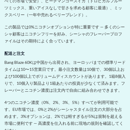
べての市場で安全）、ピーチマンゴースイカ（トロピカルフルー
ツミックス、重いアイスなしで甘さを求める顧客に最適）、ミッ
クスベリー（一年中売れるベリーブレンド）。
この製品では0%ニコチンオプションが特に重要です — 多くのシー
シャ顧客はニコチンフリーを好み、シーシャのフレーバープロフ
ァイルはその期待によく合っています。
配送と注文
Bang Blaze 60Kは中国から出荷され、ヨーロッパまでの標準リード
タイムは10〜15営業日です。最小注文数量は10個で、30個以上お
よび100個以上でボリュームディスカウントがあります。1箱8個入
りで、10個入り製品より1箱あたりの投資が少なくて済みます。フ
レーバーとニコチン濃度は注文内で自由に組み合わせできます。
4つのニコチン濃度（0%、2%、3%、5%）すべてが利用可能で
す。EU市場では、0%と2%がシーシャスタイル注文の大部分を占
めます。3%オプションは、2%では軽すぎるが5%は規制を超える
市場に便利です — 高濃度を仕入れる前に現地の規則を確認してく