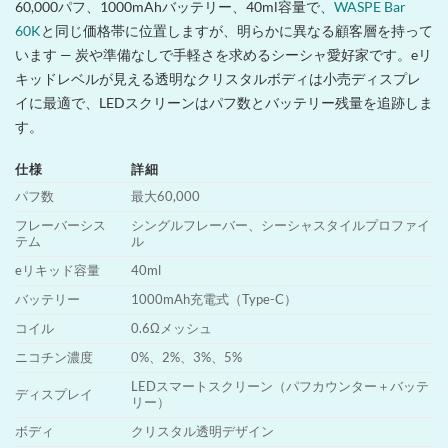
60,000パフ、1000mAhバッテリー、40ml容量で、
WASPE Bar
60K
と同じ価格帯に位置しますが、明らかに異なる顧客層を持って
います — 炭や準備なしで手軽さを求めるシーシャ愛好家です。eリ
キッドレベルが見える透明なクリスタルボディは小売ディスプレ
イに最適で、LEDスクリーンはパフ数とバッテリー残量を追跡しま
す。
仕様
詳細
パフ数
最大60,000
フレーバーシス
シングルフレーバー、シーシャスタイルプロファイ
テム
ル
eリキッド容量
40ml
バッテリー
1000mAh充電式（Type-C）
コイル
0.6Ωメッシュ
ニコチン濃度
0%、2%、3%、5%
LEDスマートスクリーン（パフカウンター＋バッテ
ディスプレイ
リー）
ボディ
クリスタル透明デザイン