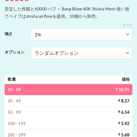
1
件の利用者
安定した性能と60000 パフ — Bang Blaze 60K Shisha Mesh 使い捨
評価に基づ
てベイプはshisha airflowを提供。10個から卸売。
く5段階評
価のうち、
クリア
5
点
強さ
オプション
数量
価格
10 - 29
€
10.74
30 - 49
€
8.27
50 - 99
€
6.54
100 - 199
€
5.92
200 - 399
€
5.68