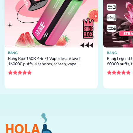
BANG
BANG
Bang Box 160K 4-in-1 Vape descartável |
Bang Legend G
160000 puffs, 4 sabores, screen, vape
60000 puffs, 
descartável por atacado
descartável p
Avaliação
5
Avaliação
5
de 5
de 5