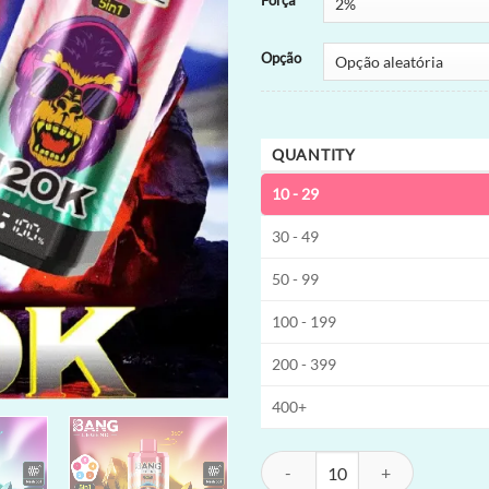
Força
Opção
QUANTITY
10 - 29
30 - 49
50 - 99
100 - 199
200 - 399
400+
Bang Legend 120K 5-in-1 Vape des