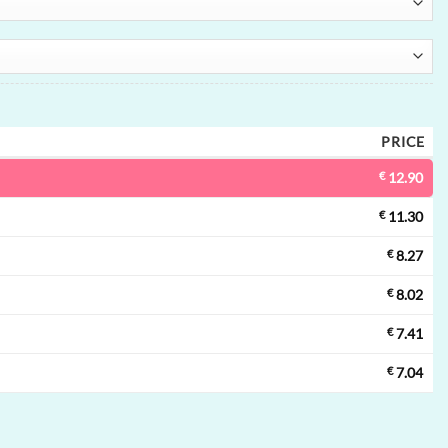
PRICE
€
12.90
€
11.30
€
8.27
€
8.02
€
7.41
€
7.04
cartável | 120000 puffs, 5 sabores, vape descartável por atacado quanti