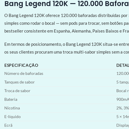
Bang Legend 120K — 120.000 Bafor
O Bang Legend 120K oferece 120.000 baforadas distribuídas por 5 
simples como rodar o bocal — sem pods para trocar, sem botões pa
bestseller consistente em Espanha, Alemanha, Países Baixos e Fra
Em termos de posicionamento, o Bang Legend 120K situa-se entr
os seus clientes procuram uma troca multi-sabor simples sem a co
ESPECIFICAÇÃO
DETA
Número de baforadas
120.00
Tanques de sabor
5 tanq
Troca de sabor
Bocal r
Bateria
900mAh
Nicotina
2%, 3%
E-líquido
5 × 14m
Ecrã
Display