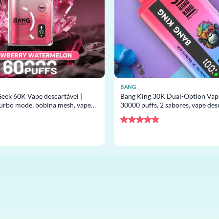
BANG
eek 60K Vape descartável |
Bang King 30K Dual-Option Vape
turbo mode, bobina mesh, vape
30000 puffs, 2 sabores, vape des
or atacado
atacado
Avaliação
5
de 5