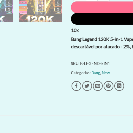
10
x
Bang Legend 120K 5-in-1 Vape 
descartável por atacado - 2%
SKU:
B-LEGEND-5IN1
Categorias:
Bang
,
New