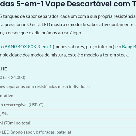
adas 5-em-1 Vape Descartável com 
tanques de sabor separados, cada um com a sua própria resistência m
ra pressionar. O ecrã LED mostra o modo de sabor ativo juntamente c
nça desde que o adicionámos ao catálogo.
e o
BANGBOX 80K 3-em-1
(menos sabores, preço inferior) e o
Bang B
mplexidade dos modos de mistura, este é o modelo a ter em stock.
LHE
0 (5 × 24.000)
ues separados com resistências mesh individuais
otativo
 recarregável (USB-C)
, 5%
l (70ml no total)
 LED (modo sabor, baforadas, bateria)