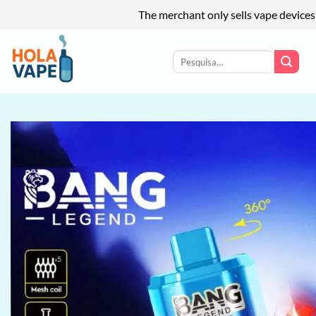
The merchant only sells vape devices
Skip
to
Pesquisar
por:
content