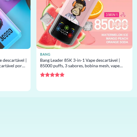
BANG
 descartável |
Bang Leader 85K 3-in-1 Vape descartável |
cartável por
85000 puffs, 3 sabores, bobina mesh, vape
descartável por atacado
Avaliação
5
de 5