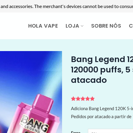
 and accessories. The merchant's devices cannot be used to consu
HOLA VAPE
LOJA
SOBRE NÓS
C
Bang Legend 12
120000 puffs, 
atacado
Avaliado
2
Adiciona Bang Legend 120K 5-in
como
5
de
5, com
Pedidos por atacado a partir de
baseado em
avaliações
de clientes