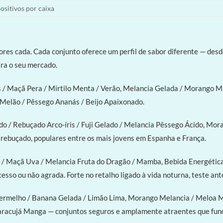
ositivos por caixa
s cada. Cada conjunto oferece um perfil de sabor diferente — desde
ara o seu mercado.
 / Maçã Pera / Mirtilo Menta / Verão, Melancia Gelada / Morango Man
o Melão / Pêssego Ananás / Beijo Apaixonado.
 / Rebuçado Arco-íris / Fuji Gelado / Melancia Pêssego Ácido, Moran
 rebuçado, populares entre os mais jovens em Espanha e França.
a / Maçã Uva / Melancia Fruta do Dragão / Mamba, Bebida Energétic
sso ou não agrada. Forte no retalho ligado à vida noturna, teste a
ermelho / Banana Gelada / Limão Lima, Morango Melancia / Meloa M
Maracujá Manga — conjuntos seguros e amplamente atraentes que fun