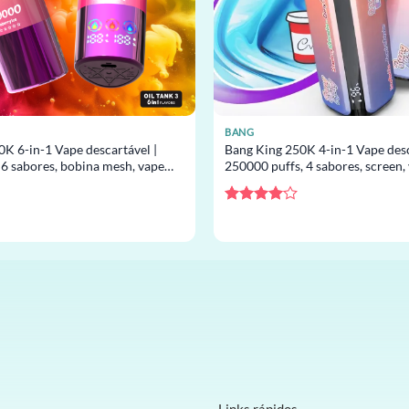
BANG
0K 6-in-1 Vape descartável |
Bang King 250K 4-in-1 Vape desc
 6 sabores, bobina mesh, vape
250000 puffs, 4 sabores, screen,
or atacado
descartável por atacado
Avaliação
4
de 5