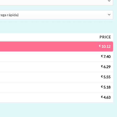
PRICE
€
10.12
€
7.40
€
6.29
€
5.55
€
5.18
€
4.63
 descartável | 50000 puffs, 2 sabores, vape descartável por atacado qu