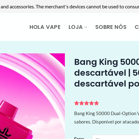
 and accessories. The merchant's devices cannot be used to consu
HOLA VAPE
LOJA
SOBRE NÓS
C
Bang King 500
descartável | 5
descartável p
Avaliado
3
Bang King 50000 Dual-Option Va
como
5
de
5, com
sabores. Disponível por atacado
baseado em
avaliações
de clientes