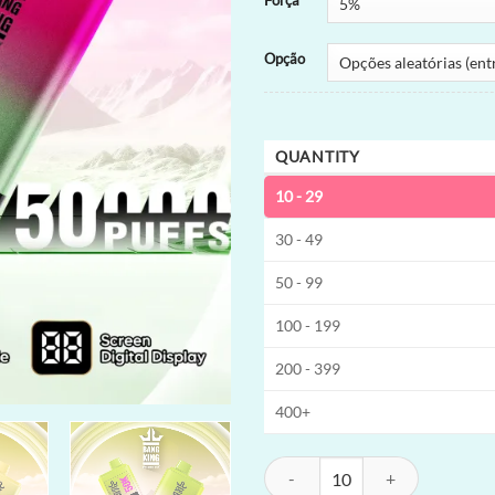
Força
Opção
QUANTITY
10 - 29
30 - 49
50 - 99
100 - 199
200 - 399
400+
Bang King 50000 Dual-Option Vape