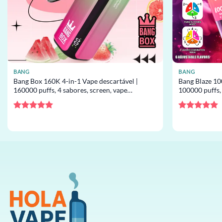
BANG
BANG
Bang Box 160K 4-in-1 Vape descartável |
Bang Blaze 10
160000 puffs, 4 sabores, screen, vape
100000 puffs,
descartável por atacado
descartável p
Avaliação
5
Avaliação
5
de 5
de 5