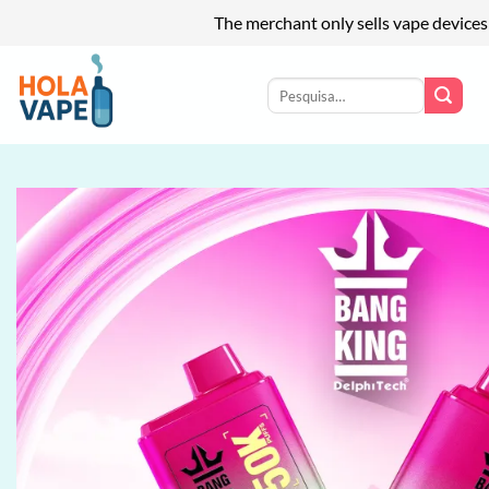
The merchant only sells vape devices
Skip
to
Pesquisar
por:
content