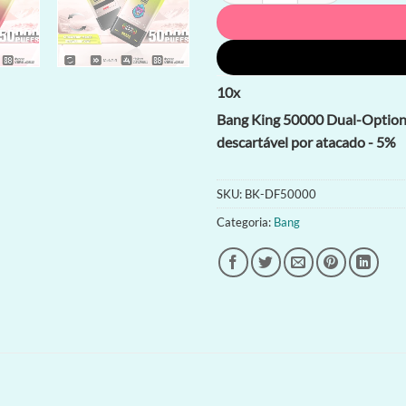
10
x
Bang King 50000 Dual-Option V
descartável por atacado - 5%
SKU:
BK-DF50000
Categoria:
Bang