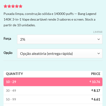
Avaliado
1
Puxada limpa, construção sólida e 140000 puffs — Bang Legend
como
5
de
140K 3-in-1 Vape descartável rende 3 sabores e screen. Stock a
5, com
baseado em
partir de 10 unidades.
avaliação
de cliente
LIMPAR
Força
Opção
QUANTITY
PRICE
10 - 29
€
10.76
30 - 49
€
8.17
50 - 99
€
6.61