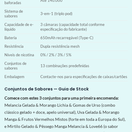
Até 140.000
baforadas
Sistema de
3-em-1 (triplo pod)
sabores
Capacidade de e-
3 câmaras (capacidade total conforme
líquido
especificação do fabricante)
Bateria
650mAh recarregável (Type-C)
Resistência
Dupla resistência mesh
Níveis de nicotina
0% / 2% / 3% / 5%
Conjuntos de
13 combinações predefinidas
sabores
Embalagem
Contacte-nos para especificações de caixas/cartões
Conjuntos de Sabores — Guia de Stock
Comece com estes 3 conjuntos para uma primeira encomenda:
Melancia Gelada & Morango Lichia & Gomas de Urso (combo
clássico gelado + doce, apelo universal), Uva Gelada & Morango
Manga & Frutos Vermelhos Mistos (forte em toda a Europa do Sul),
e Mirtilo Gelado & Pêssego Manga Melancia & Love66 (o sabor