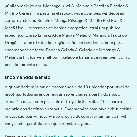
público mais jovem. Morango Kiwi & Melancia Pastilha Elástica &
Mirtilo Cereja — a pastilha elástica divide opiniões, vendedores
comprovados no Benelux. Manga Pêssego & Mirtilo Red Bull &
Maçã Uva — crossover de bebida energética, atrai um público
específico. Limão Lima & Aloé Manga Melão & Melancia Fruta do
Dragão — aloé e fruta do dragão estão em tendência, bom para
encomendas de teste. Banana Gelada & Gelado de Morango &
Melancia Frutos Vermelhos — gelado e banana vendem bem com o
posicionamento certo.
Encomendas & Envio
A quantidade mínima de encomenda é de 10 unidades por nível de
nicotina. Todas as encomendas são enviadas a partir do nosso
armazém na UE com prazo de entrega de 3 a 5 dias úteis para a
maioria dos destinos europeus. Encomendas com níveis de nicotina
mistos são bem-vindas — não precisa de comprar um único nível
em grande quantidade se quiser testar a gama.
Descubra mais
descartáveis disponíveis no armazém UE
ou