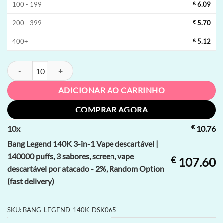
100 - 199
€
6.09
200 - 399
€
5.70
400+
€
5.12
Bang Legend 140K 3-in-1 Vape descartável | 140000 puffs, 3 sabores, 
ADICIONAR AO CARRINHO
COMPRAR AGORA
€
10
x
10.76
Bang Legend 140K 3-in-1 Vape descartável |
140000 puffs, 3 sabores, screen, vape
€
107.60
descartável por atacado - 2%, Random Option
(fast delivery)
SKU:
BANG-LEGEND-140K-DSK065