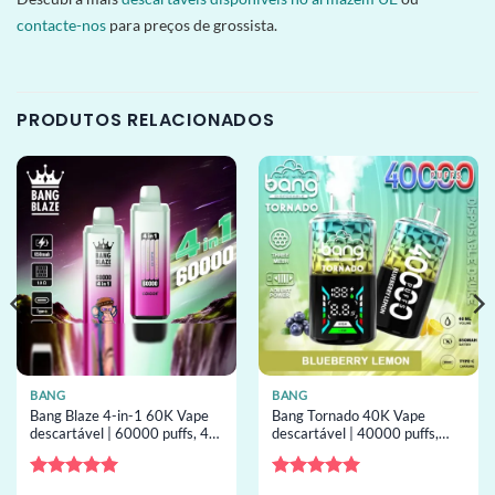
contacte-nos
para preços de grossista.
PRODUTOS RELACIONADOS
BANG
BANG
Bang Blaze 4-in-1 60K Vape
Bang Tornado 40K Vape
descartável | 60000 puffs, 4
descartável | 40000 puffs,
sabores, bobina mesh, vape
ecrã LED, bobina mesh, vape
descartável por atacado
descartável por atacado
Avaliação
5
Avaliação
5